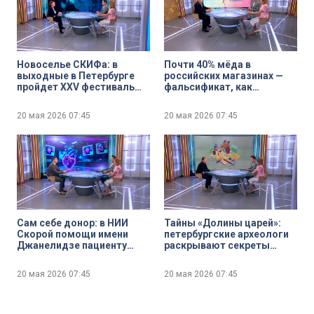
Новоселье СКИФа: в
Почти 40% мёда в
выходные в Петербурге
российских магазинах —
пройдет XXV фестиваль
фальсификат, как
современной музыки и
разобраться в
искусства
многообразии и выбрать
20 мая 2026
07:45
20 мая 2026
07:45
правильный
Сам себе донор: в НИИ
Тайны «Долины царей»:
Скорой помощи имени
петербургские археологи
Джанелидзе пациенту
раскрывают секреты
впервые заменили клапан
кочевников
сердца на созданный из
20 мая 2026
07:45
20 мая 2026
07:45
его же собственных
тканей