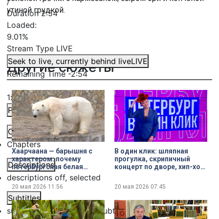
/
утиной грудкой.
Duration
2:54
Loaded
:
9.01%
Stream Type
LIVE
Seek to live, currently behind live
LIVE
Другие сюжеты
Remaining Time
-
2:54
1x
Playback Rate
Chapters
Chapters
Хаарчаана — барышня с
В один клик: шляпная
характером: почему
прогулка, скрипичный
Descriptions
петербургская белая
концерт по дворе, хип-хоп-
медведица любит людей,
баттл с роботом и
descriptions off
, selected
но до сих пор одинока
римляне против варваров
20 мая 2026
11:56
20 мая 2026
07:45
— о чём рассказывали
Subtitles
жители Петербурга в
соцсетях
subtitles settings
, opens subtitles settings dialog