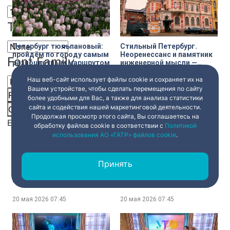
Text Edge Style
Петербург тюльпановый:
Стильный Петербург.
пройдём по городу самым
Неоренессанс и памятник
Font Family
разноцветным маршрутом
инженерной мысли —
особняк Курта Зигеля
Наш веб-сайт использует файлы cookie и сохраняет их на
20 мая 2026
07:45
20 мая 2026
07:45
Вашем устройстве, чтобы сделать перемещения по сайту
Reset
restore all settings to the default values
Done
более удобными для Вас, а также для анализа статистики
сайта и содействия нашей маркетинговой деятельности.
Close Modal Dialog
Продолжая просмотр этого сайта, Вы соглашаетесь на
End of dialog window.
обработку файлов cookie в соответствии с
Политикой
использования АО «ГАТР» файлов cookie
.
Государственное
Год единства народов
Принять
звучание: история
России в цветах
российского
триколора: в Сестрорецке
парламентаризма и
высаживают цветник в
Государственного совета
форме карты страны
20 мая 2026
07:45
20 мая 2026
07:45
на выставке в здании
Дворянского собрания