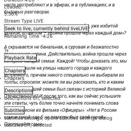
часто употребляют и в эфирах, и в публикациях, и в
Loaded
:
бытовых разговорах.
5.36%
Stream Type
LIVE
Но что скрывается за этой, казалось бы, уже избитой
Seek to live, currently behind live
LIVE
фразой, штампом – «Война прошла через каждый дом»?
Remaining Time
-
4:26
А скрывается не банальная, а суровая и безжалостно
1x
трагическая истина. Действительно, война прошла через
Playback Rate
историю каждой семьи. Каждой! Чтобы доказать это, мы
просто вышли на улицы нашего города и каждого
Chapters
встречного, причем никого специально не выбирали из
Chapters
толпы, спросили: можете ли вы рассказать, кто и каким
образом в вашей семье был связан с историей Великой
Descriptions
Отечественной? И после того, как вы сейчас услышите
descriptions off
, selected
эти ответы, чуть более точно начнёте понимать слова
строчки песни из фильма «Офицеры»: «Нет в России
Subtitles
семьи такой, где б не памятен был свой герой».
subtitles settings
, opens subtitles settings dialog
Послушайте сами».
subtitles off
, selected