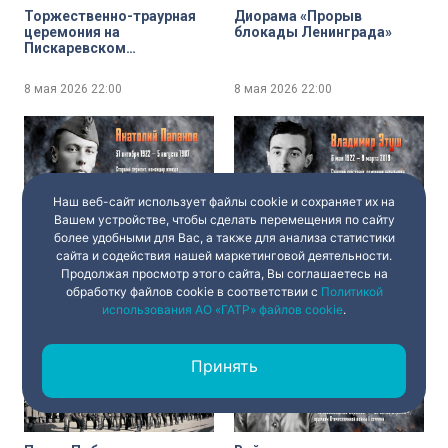
Торжественно-траурная
Диорама «Прорыв
церемония на
блокады Ленинграда»
Пискаревском
мемориальном кладбище
8 мая 2026
22:00
8 мая 2026
22:00
Наш веб-сайт использует файлы cookie и сохраняет их на
Вашем устройстве, чтобы сделать перемещения по сайту
более удобными для Вас, а также для анализа статистики
Война не на экране.
Война не на экране.
сайта и содействия нашей маркетинговой деятельности.
Анатолий Папанов
Владимир Этуш
Продолжая просмотр этого сайта, Вы соглашаетесь на
обработку файлов cookie в соответствии с
Политикой
8 мая 2026
22:00
8 мая 2026
22:00
использования АО «ГАТР» файлов cookie
.
Принять