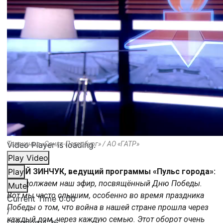
Video Player is loading.
Телеканал «Санкт-Петербург» / АО «ГАТР»
Play Video
ЮРИЙ ЗИНЧУК, ведущий программы «Пульс города»:
Play
«Продолжаем наш эфир, посвящённый Дню Победы.
Mute
Вот мы часто слышим, особенно во время праздника
Current Time
0:00
Победы о том, что война в нашей стране прошла через
/
каждый дом, через каждую семью. Этот оборот очень
Duration
4:26