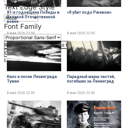
Text Edge Style
81-я годовщина Победы в
«Я убит подо Ржевом»
Великой Отечественной
войне
Font Family
8 мая 2026
22:00
8 мая 2026
22:00
Reset
restore all settings to the default values
Done
Close Modal Dialog
End of dialog window.
Кино и песни Ленинграда.
Парадный марш частей,
Туман
погибших за Ленинград
8 мая 2026
22:00
8 мая 2026
22:00