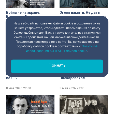
Война не на экране.
Огонь памяти. Не дать
Владимир Басов
прошлому раствориться в
забвении
Наш веб-сайт использует файлы cookie и сохраняет их на
Вашем устройстве, чтобы сделать перемещения по сайту
8 мая 2026
22:00
8 мая 2026
22:00
более удобными для Вас, а также для анализа статистики
сайта и содействия нашей маркетинговой деятельности.
Продолжая просмотр этого сайта, Вы соглашаетесь на
обработку файлов cookie в соответствии с
Политикой
использования АО «ГАТР» файлов cookie
.
Принять
«После боя сердце просит
Торжественно-траурная
музыки вдвойне». Песни
церемония на
войны
Пискаревском
мемориальном кладбище
8 мая 2026
22:00
8 мая 2026
22:00