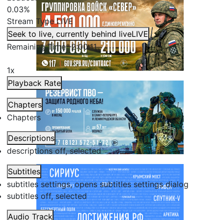
0.03%
Stream Type
LIVE
Seek to live, currently behind live
LIVE
Remaining Time
-
2:00:11
1x
Playback Rate
Chapters
Chapters
Descriptions
descriptions off
, selected
Subtitles
subtitles settings
, opens subtitles settings dialog
subtitles off
, selected
Audio Track