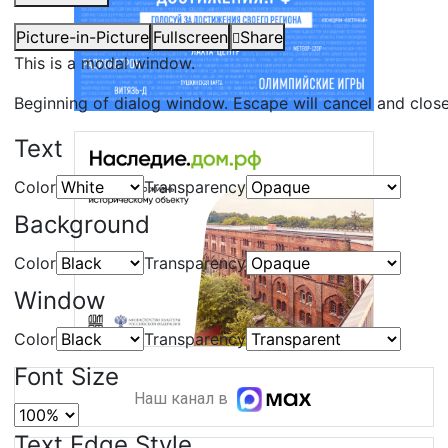
Picture-in-Picture
Fullscreen
Share
This is a modal window.
Beginning of dialog window. Escape will cancel and clos
Text
Color
Transparency
Background
Color
Transparency
Window
Color
Transparency
Font Size
Наш канал в
Text Edge Style