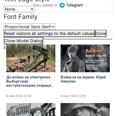
Наш канал в
Font Family
Сюжеты:
Reset
restore all settings to the default values
Done
Close Modal Dialog
End of dialog window.
До войны на электричке.
Война не на экране. Юрий
Выборгская
Никулин
наступательная операция
1944 года
8 мая 2026
22:00
8 мая 2026
22:00