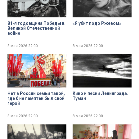
81-я годовщина Победы в
«Я убит подо Ржевом»
Великой Отечественной
войне
8 мая 2026
22:00
8 мая 2026
22:00
Нет в России семьи такой,
Кино и песни Ленинграда.
где б не памятен был свой
Туман
герой
8 мая 2026
22:00
8 мая 2026
22:00