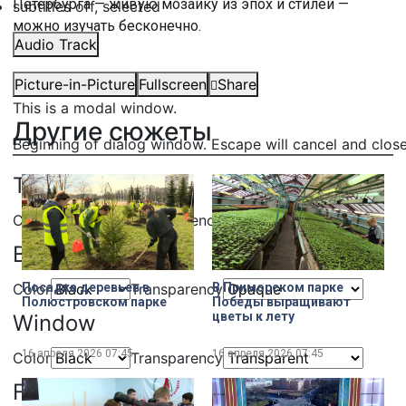
Петербурга — живую мозаику из эпох и стилей —
subtitles off
, selected
можно изучать бесконечно.
Audio Track
Picture-in-Picture
Fullscreen
Share
This is a modal window.
Другие сюжеты
Beginning of dialog window. Escape will cancel and clos
Text
Color
Transparency
Background
Color
Transparency
Посадка деревьев в
В Приморском парке
Полюстровском парке
Победы выращивают
цветы к лету
Window
16 апреля 2026
07:45
16 апреля 2026
07:45
Color
Transparency
Font Size