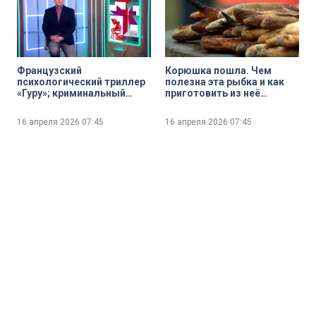
Французский
Корюшка пошла. Чем
психологический триллер
полезна эта рыбка и как
«Гуру»; криминальный
приготовить из неё
боевик от создателей
вкусное, полезное и
франшизы «Джон Уик»
оригинальное блюдо
16 апреля 2026
07:45
16 апреля 2026
07:45
«Нормал» и британская
драма «Я — значит Ястреб»
о величии природы и силе
человеческого сердца