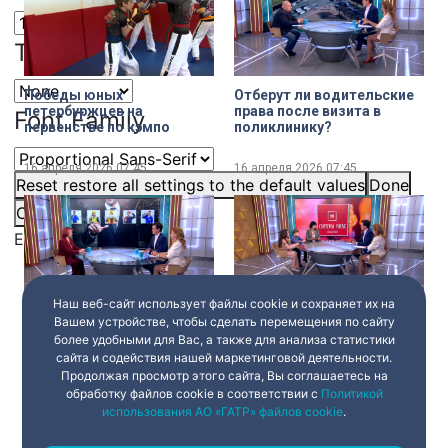
Text Edge Style
Победы юных
Отберут ли водительские
петербуржцев на
права после визита в
Font Family
первенстве по кэмпо
поликлинику?
16 апреля 2026
07:45
16 апреля 2026
07:45
Reset
restore all settings to the default values
Done
Close Modal Dialog
End of dialog window.
Наш веб-сайт использует файлы cookie и сохраняет их на
Почему россияне стали
Кино для детей и от детей
Вашем устройстве, чтобы сделать перемещения по сайту
всё чаще менять
более удобными для Вас, а также для анализа статистики
профессию?
сайта и содействия нашей маркетинговой деятельности.
Продолжая просмотр этого сайта, Вы соглашаетесь на
16 апреля 2026
07:45
16 апреля 2026
07:45
обработку файлов cookie в соответствии с
Политикой
использования АО «ГАТР» файлов cookie
.