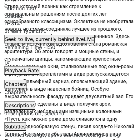
/
Стиля, который возник как стремление к
Duration
1:50
оригинальным решениям после долгих лет
Loaded
:
однообразного классицизма. Эклектика не изобретала
12.31%
нового, но смело соединяла лучшее из прошлого,
Stream Type
LIVE
словно цитируя любимых предшественников. Здесь
Seek to live, currently behind live
LIVE
главным источником вдохновения стала романская
Remaining Time
-
1:50
архитектура. Об этом говорят и мощные стены, и
ступенчатые щипцы, напоминающие крепостные
1x
башни, и арочные окна, стилизованные под окна-розы
Playback Rate
с фигурными переплётами в виде распускающегося
цветка. Рельефный карниз, опоясывающий здание,
Chapters
выполнен в виде навесных бойниц. Особую
Chapters
выразительность фасаду придаёт двусветный зал. Его
верхние окна сделаны в виде ползучих арок,
Descriptions
разделённых небольшими изящными колоннами.
descriptions off
, selected
«Пусть как можно реже дома сливаются в одну
ровную, однообразную стену», писал когда-то Николай
Subtitles
Гоголь. И его мечта сбылась. Архитектурное лицо
subtitles settings
, opens subtitles settings dialog