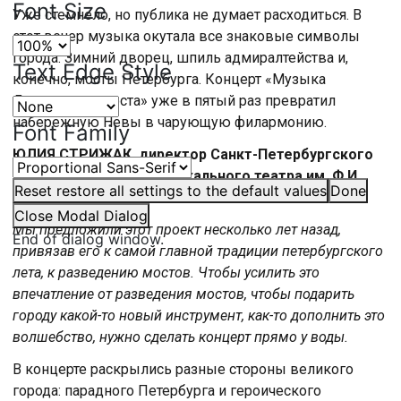
Font Size
Уже стемнело, но публика не думает расходиться. В
этот вечер музыка окутала все знаковые символы
города. Зимний дворец, шпиль адмиралтейства и,
Text Edge Style
конечно, мосты Петербурга. Концерт «Музыка
Дворцового моста» уже в пятый раз превратил
набережную Невы в чарующую филармонию.
Font Family
ЮЛИЯ СТРИЖАК, директор Санкт-Петербургского
государственного музыкального театра им. Ф.И.
Reset
restore all settings to the default values
Done
Шаляпина:
Close Modal Dialog
Мы предложили этот проект несколько лет назад,
End of dialog window.
привязав его к самой главной традиции петербургского
лета, к разведению мостов.
Чтобы усилить это
впечатление от разведения мостов, чтобы подарить
городу какой-то новый инструмент, как-то дополнить это
волшебство, нужно сделать концерт прямо у воды.
В концерте раскрылись разные стороны великого
города: парадного Петербурга и героического