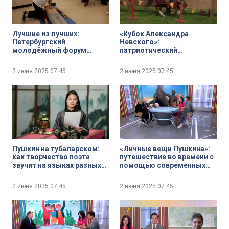
Лучшие из лучших:
«Кубок Александра
Петербургский
Невского»:
молодёжный форум
патриотический
общественной
фестиваль вновь свёл на
безопасности «Сигнал»
ристалище всадников
2 июня 2025
07:45
2 июня 2025
07:45
княжеской дружины и
европейских рыцарей
Пушкин на тубаларском:
«Личные вещи Пушкина»:
как творчество поэта
путешествие во времени с
звучит на языках разных
помощью современных
народов России
технологий
2 июня 2025
07:45
2 июня 2025
07:45