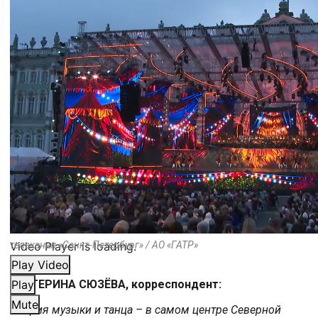
Video Player is loading.
телеканал «Санкт-Петербург» / АО «ГАТР»
Play Video
ЕКАТЕРИНА СЮЗЁВА, корреспондент:
Play
Mute
Феерия музыки и танца – в самом центре Северной