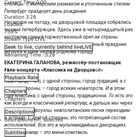
Current Time
0:00
столицы. С имперским размахом и утонченным стилем
/
Петербург празднует день рождения.
Duration
3:28
Несмотря на погоду, на дворцовой площади собрались
Loaded
:
тысячи петербуржцев. Здесь уже в четырнадцатый раз
7.59%
состоялся самый торжественный open air страны.
Stream Type
LIVE
«Классика на дворцовой» – традиционный праздник
Seek to live, currently behind live
LIVE
музыки и дань любви родному городу.
Remaining Time
-
3:28
ЕКАТЕРИНА ГАЛАНОВА, режиссёр-постановщик
1x
гала-концерта «Классика на Дворцов
ой»:
Playback Rate
Наш город – это, с одной стороны, город традиций, а с
другой стороны, – город всяких новаторств. И в этом
Chapters
году классика, с одной стороны, традиционна. То есть это
Chapters
как всегда и классический репертуар, и дальше мы через
оперетты и сарсуэлы, неаполитанские песни переходим
Descriptions
в эстраду. С другой стороны, это потрясающий состав
descriptions off
, selected
исполнителей. Все это в мультимедийных декорациях.
Каждый номер – это мини-спектакль.
Subtitles