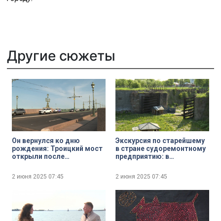
Другие сюжеты
Он вернулся ко дню
Экскурсия по старейшему
рождения: Троицкий мост
в стране судоремонтному
открыли после
предприятию: в
капитального ремонта —
Кронштадте открыли вход
на четыре месяца раньше
на территорию
2 июня 2025
07:45
2 июня 2025
07:45
срока
«Петровского дока»