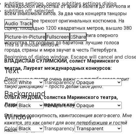
subtitles settings
, opens subtitles settings dialog
Калейдоскоп искусства: от арий и балета до хип-хопа и
subtitles off
, selected
всем знакомым хитов. За два часа концерта танцоры
сменили более трехсот оригинальных костюмов. На
Audio Track
сцену, площадью 1200 квадратных метров, вышло 380
артистов. Здесь собралась высшая лига оперного
Picture-in-Picture
Fullscreen
Share
искусства. От сопрано до баритона: лучшие голоса
This is a modal window.
города, страны и мира звучат в честь Петербурга.
Beginning of dialog window. Escape will cancel and clos
ВЛАДИСЛАВ СУЛИМСКИЙ, солист Мариинского
театра, Лауреат международных конкурсов:
Text
Декорации в театре очень важны, а тут тебе город дарит
Color
Transparency
такую декорацию – просто делай свое дело.
Background
ОЛЬГА ПУДОВА, солистка Мариинского театра,
Лауреат международных конкурсов:
Color
Transparency
Window
Это такая совокупность, квинтэссенция всего-всего. Мне
кажется, это как салют для всех петербуржцев и гостей
Color
Transparency
нашего города.