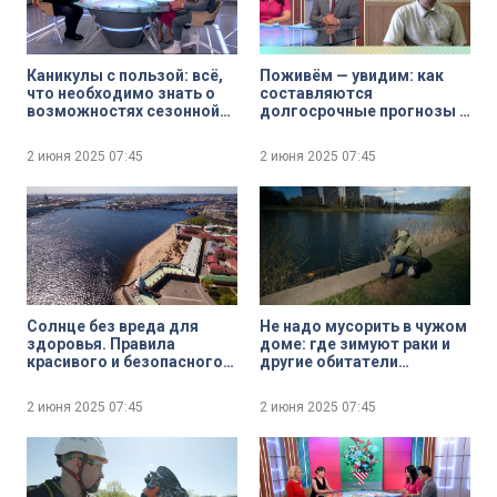
Каникулы с пользой: всё,
Поживём — увидим: как
что необходимо знать о
составляются
возможностях сезонной
долгосрочные прогнозы и
работы для подростков
насколько близки к
реальности предсказания
2 июня 2025
07:45
2 июня 2025
07:45
о рекордной жаре
Солнце без вреда для
Не надо мусорить в чужом
здоровья. Правила
доме: где зимуют раки и
красивого и безопасного
другие обитатели
загара
экосистемы Петербурга
2 июня 2025
07:45
2 июня 2025
07:45