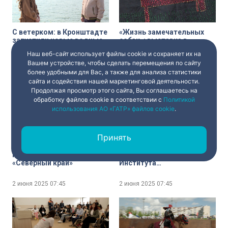
С ветерком: в Кронштадте
«Жизнь замечательных
запустили новые водные
собак»: выставка в
маршруты между
Русском музее удивляет и
Наш веб-сайт использует файлы cookie и сохраняет их на
«Островом фортов»,
заставляет задуматься
Вашем устройстве, чтобы сделать перемещения по сайту
фортом Константин и
2 июня 2025
07:45
2 июня 2025
07:45
более удобными для Вас, а также для анализа статистики
«Зимней пристанью»
сайта и содействия нашей маркетинговой деятельности.
Продолжая просмотр этого сайта, Вы соглашаетесь на
обработку файлов cookie в соответствии с
Политикой
использования АО «ГАТР» файлов cookie
.
Принять
Картина дня. Аполлинарий
Стильный Петербург.
Михайлович Васнецов
Здание библиотеки
«Северный край»
Института
экспериментальной
медицины
2 июня 2025
07:45
2 июня 2025
07:45