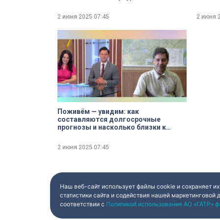
2 июня 2025
07:45
2 июня 
Поживём — увидим: как
составляются долгосрочные
прогнозы и насколько близки к
реальности предсказания о
рекордной жаре
2 июня 2025
07:45
Наш веб-сайт использует файлы cookie и сохраняет их
статистики сайта и содействия нашей маркетинговой 
соответствии с
Политикой использования АО «ГАТР» ф