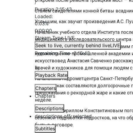
Откроем после ремонта Троицкий мост — кс
/
Duration
2:15:43
Станем свидетелями конной битвы всадни
Loaded
:
Услышим, как звучат произведения А.С. П
0.03%
0:00:00
Начальник учебного отдела Института пос
Stream Type
LIVE
медицинского исследовательского центра п
Seek to live, currently behind live
LIVE
Линник и руководитель детских программ 
Remaining Time
-
2:15:43
художественно-промышленной академии име
искусствовед Анастасия Савченко расскаж
1x
врачей и художников для помощи людям 
Playback Rate
Начальника Гидрометцентра Санкт-Петербу
и узнаем, как составляются долгосрочные 
Chapters
предсказания о рекордной жаре и какие от
Chapters
неделе.
Descriptions
С юристом Кириллом Константиновым пого
descriptions off
, selected
сезонной подработки подростков, на что о
быть в договоре.
Subtitles