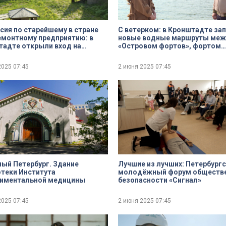
сия по старейшему в стране
С ветерком: в Кронштадте за
монтному предприятию: в
новые водные маршруты меж
адте открыли вход на
«Островом фортов», фортом
орию «Петровского дока»
Константин и «Зимней приста
2025
07:45
2 июня 2025
07:45
ues
Done
ый Петербург. Здание
Лучшие из лучших: Петербург
теки Института
молодёжный форум обществ
риментальной медицины
безопасности «Сигнал»
2025
07:45
2 июня 2025
07:45