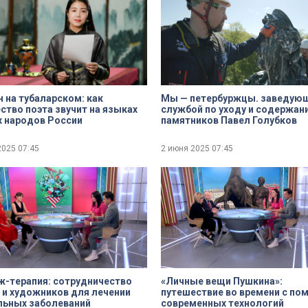
 на тубаларском: как
Мы — петербуржцы. заведую
ство поэта звучит на языках
службой по уходу и содержанию
 народов России
памятников Павел Голубков
2025
07:45
2 июня 2025
07:45
-терапия: сотрудничество
«Личные вещи Пушкина»:
 и художников для лечении
путешествие во времени с п
льных заболеваний
современных технологий