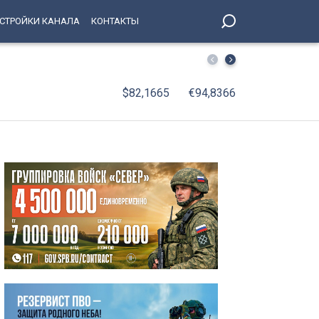
СТРОЙКИ КАНАЛА
КОНТАКТЫ
«Рупор 30-х»: Государственный музей «XX век» подгот
$82,1665
€94,8366