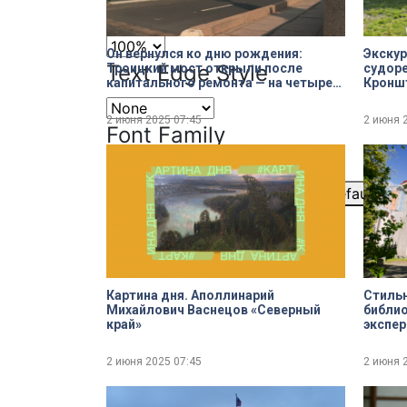
Font Size
Он вернулся ко дню рождения:
Экскур
Text Edge Style
Троицкий мост открыли после
судоре
капитального ремонта — на четыре
Кроншт
месяца раньше срока
террит
2 июня 2025
07:45
2 июня 
Font Family
Reset
restore all settings to the default val
Close Modal Dialog
End of dialog window.
Картина дня. Аполлинарий
Стильн
Михайлович Васнецов «Северный
библио
край»
экспе
2 июня 2025
07:45
2 июня 