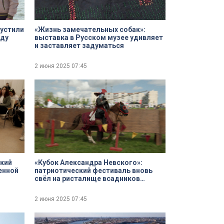
пустили
«Жизнь замечательных собак»:
ду
выставка в Русском музее удивляет
и заставляет задуматься
нью»
2 июня 2025
07:45
ский
«Кубок Александра Невского»:
енной
патриотический фестиваль вновь
свёл на ристалище всадников
княжеской дружины и европейских
рыцарей
2 июня 2025
07:45