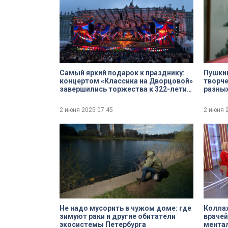
Самый яркий подарок к празднику:
Пушкин
концертом «Классика на Дворцовой»
творче
завершились торжества к 322-летию
разных
Петербурга
2 июня 2025
07:45
2 июня 
Не надо мусорить в чужом доме: где
Коллаж
зимуют раки и другие обитатели
врачей
экосистемы Петербурга
мента