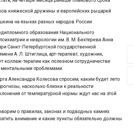
тати, на четыре месяца раньше планового срока
ков княжеской дружины и европейских рыцарей
ушкина на языках разных народов России
ледипломного образования Национального
сихиатрии и неврологии им. В. М. Бехтерева Анна
при Санкт-Петербургской государственной
ни А. Л. Штиглица, арт-терапевт, художник,
ут коллаж-терапии как полезном сотрудничестве
с ментальными проблемами.
рга Александра Колесова спросим, каким будет лето
прогнозы, насколько близки к реальности
клонения от температурной нормы ждут нас на этой
ворим о правилах, законах и подводных камнях
братить внимание и какие пункты обязательно должны