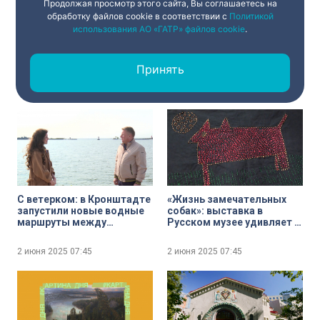
Продолжая просмотр этого сайта, Вы соглашаетесь на
обработку файлов cookie в соответствии с
Политикой
использования АО «ГАТР» файлов cookie
.
Он вернулся ко дню
Экскурсия по старейшему
рождения: Троицкий мост
в стране судоремонтному
открыли после
предприятию: в
Принять
капитального ремонта —
Кронштадте открыли вход
на четыре месяца раньше
на территорию
2 июня 2025
07:45
2 июня 2025
07:45
срока
«Петровского дока»
С ветерком: в Кронштадте
«Жизнь замечательных
запустили новые водные
собак»: выставка в
маршруты между
Русском музее удивляет и
«Островом фортов»,
заставляет задуматься
фортом Константин и
2 июня 2025
07:45
2 июня 2025
07:45
«Зимней пристанью»