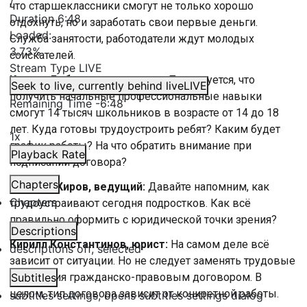
/
что старшеклассники смогут не только хорошо
Duration
6:48
отдохнуть, но и заработать свои первые деньги.
Loaded
:
Служба занятости, работодатели ждут молодых
3.73%
соискателей.
Stream Type
LIVE
Ксения Бобрикова, ведущая:
Планируется, что
Seek to live, currently behind live
LIVE
получить начальные профессиональные навыки
Remaining Time
-
6:48
смогут 14 тысяч школьников в возрасте от 14 до 18
лет. Куда готовы трудоустроить ребят? Каким будет
1x
график работы? На что обратить внимание при
Playback Rate
подписании договора?
Chapters
Василий Киров, ведущий:
Давайте напомним, как
Chapters
трудоустраивают сегодня подростков. Как всё
правильно оформить с юридической точки зрения?
Descriptions
Кирилл Константинов, юрист:
На самом деле всё
descriptions off
, selected
зависит от ситуации. Но не следует заменять трудовые
отношения гражданско-правовым договором. В
Subtitles
целом, тип договора зависит от конкретной работы.
subtitles settings
, opens subtitles settings dialog