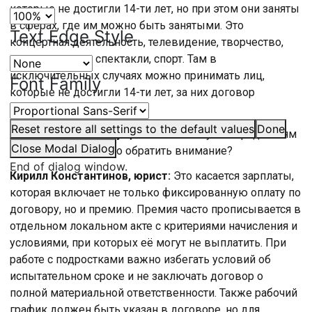
которые не достигли 14-ти лет, но при этом они заняты
в сферах, где им можно быть занятыми. Это
Text Edge Style
концертная деятельность, телевидение, творчество,
всевозможные спектакли, спорт. Там в
исключительных случаях можно принимать лиц,
Font Family
которые не достигли 14-ти лет, за них договор
подписывают родители.
Reset
restore all settings to the default values
Done
Василий Киров, ведущий:
На какие пункты родителям
Close Modal Dialog
и школьникам нужно обратить внимание?
End of dialog window.
Кирилл Константинов, юрист:
Это касается зарплаты,
которая включает не только фиксированную оплату по
договору, но и премию. Премия часто прописывается в
отдельном локальном акте с критериями начисления и
условиями, при которых её могут не выплатить. При
работе с подростками важно избегать условий об
испытательном сроке и не заключать договор о
полной материальной ответственности. Также рабочий
график должен быть указан в договоре, но для