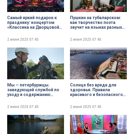
Самый яркий подарок к
Пушкин на тубаларском:
празднику: концертом
как творчество поэта
«Классика на Дворцовой»
звучит на языках разных
завершились торжества к
народов России
322-летию Петербурга
2 июня 2025
07:45
2 июня 2025
07:45
Мы — петербуржцы.
Солнце без вреда для
заведующий службой по
здоровья. Правила
уходу и содержанию
красивого и безопасного
памятников Павел
загара
Голубков
2 июня 2025
07:45
2 июня 2025
07:45