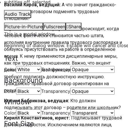
subtitles off
, selected
Василий Киров, ведущий:
А что значит гражданско-
правовым договором подменять трудовые
Audio Track
отношения?
Picture-in-Picture
Fullscreen
Share
Кирилл Константинов, юрист:
Это происходит, когда
This is a modal window.
человек фактически становится частью штата,
исполняя внутренние правила трудового распорядка и
Beginning of dialog window. Escape will cancel and clos
обязуясь присутствовать на работе в определённое
время. К нему применяются дисциплинарные меры,
Text
как при трудовых отношениях. Важно, что акцент
Color
Transparency
делается на трудовой функции работника, и от него
требуют подписать должностную инструкцию.
Background
Гражданско-правовой договор ориентирован на
результат труда.
Color
Transparency
Window
Ксения Бобрикова, ведущая:
Кто должен
подписывать этот договор – родители или школьник?
Color
Transparency
Кирилл Константинов, юрист:
Подписывает трудовой
Font Size
договор подросток. Исключением являются лица,