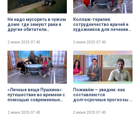
Не надо мусорить в чужом
Коллаж-терапия:
доме: где зимуют раки и
сотрудничество врачей и
другие обитатели
художников для лечении
экосистемы Петербурга
ментальных заболеваний
2 июня 2025
07:45
2 июня 2025
07:45
«Личные вещи Пушкина»:
Поживём — увидим: как
путешествие во времени с
составляются
помощью современных
долгосрочные прогнозы и
технологий
насколько близки к
реальности предсказания
2 июня 2025
07:45
2 июня 2025
07:45
о рекордной жаре