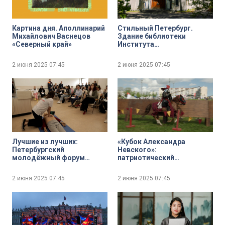
Картина дня. Аполлинарий
Стильный Петербург.
Михайлович Васнецов
Здание библиотеки
«Северный край»
Института
экспериментальной
медицины
2 июня 2025
07:45
2 июня 2025
07:45
Лучшие из лучших:
«Кубок Александра
Петербургский
Невского»:
молодёжный форум
патриотический
общественной
фестиваль вновь свёл на
безопасности «Сигнал»
ристалище всадников
2 июня 2025
07:45
2 июня 2025
07:45
княжеской дружины и
европейских рыцарей