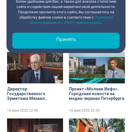
более удобными для Вас, а также для анализа статистики
сайта и содействия нашей маркетинговой деятельности.
Продолжая просмотр этого сайта, Вы соглашаетесь на
обработку файлов cookie в соответствии с
Политикой
Дайджест 99. Главные
Медицинская сестра. В
использования АО «ГАТР» файлов cookie
.
события уходящей недели
тени врачей, но ближе всех
к больному
Принять
16 мая 2025
22:00
16 мая 2025
22:00
Директор
Проект «Молния.Инфо».
Государственного
Городские новости на
Эрмитажа Михаил
медиа-экранах Петербурга
Пиотровский
прокомментировал
16 мая 2025
22:00
16 мая 2025
22:00
ежегодный отчёт
губернатора Санкт-
Петербурга