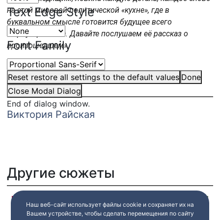
Text Edge Style
на этой мировой политической «кухне», где в
буквальном смысле готовится будущее всего
мироустройства. Давайте послушаем её рассказ о
Font Family
произошедшем».
Reset
restore all settings to the default values
Done
Авторы:
Close Modal Dialog
End of dialog window.
Виктория Райская
Другие сюжеты
Наш веб-сайт использует файлы cookie и сохраняет их на
Вашем устройстве, чтобы сделать перемещения по сайту