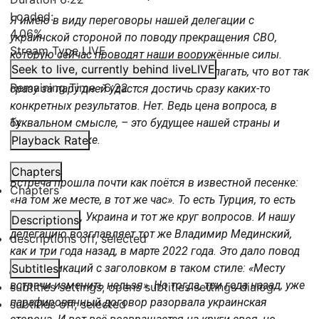
Loaded
:
Я имею в виду переговоры нашей делегации с
4.06%
украинской стороной по поводу прекращения СВО,
Stream Type
LIVE
которую сейчас проводят наши вооружённые силы.
Seek to live, currently behind live
LIVE
Конечно же, было бы наивным предполагать, что вот так
Remaining Time
-
6:22
сразу за пару дней удастся достичь сразу каких-то
конкретных результатов. Нет. Ведь цена вопроса, в
1x
буквальном смысле, – это будущее нашей страны и
всего мира тоже.
Playback Rate
Chapters
Встреча прошла почти как поётся в известной песенке:
Chapters
«на том же месте, в тот же час». То есть Турция, то есть
опять Россия, Украина и тот же круг вопросов. И нашу
Descriptions
делегацию возглавляет тот же Владимир Мединский,
descriptions off
, selected
как и три года назад, в марте 2022 года. Это дало повод
для публикаций с заголовком в таком стиле: «Месту
Subtitles
встречи изменить нельзя». Но тогда, три года назад, уже
subtitles settings
, opens subtitles settings dialog
парафированный договор разорвала украинская
subtitles off
, selected