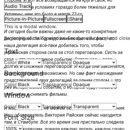
сторона. И вот всё возвращается на круги своя, но
Audio Track
только уже на условиях гораздо более тяжёлых для
Украины, чем это было в марте 22-го.
Picture-in-Picture
Fullscreen
Share
This is a modal window.
И сегодня были важны даже не какие-то конкретные
Beginning of dialog window. Escape will cancel and clos
договорённости. Гораздо важнее был сам факт, что
наша делегация всё-таки добилась того, чтобы
Text
украинская сторона села за стол переговоров. Сесть за
стол – это уже великое событие. Остальное – дело
Color
Transparency
долгих и сложных переговоров. И когда они закончатся,
Background
прогнозировать невозможно. Но сам факт нахождения
представителей двух делегаций за одним столом – это
Color
Transparency
уже историческое событие, о котором будут писать в
Window
учебниках и снимать фильмы.
Color
Transparency
И мы, конечно же, не можем оставить его без внимания.
Наш обозреватель Виктория Райская сейчас находится
Font Size
там, в Стамбуле. Всё это время она пристально следила
за происходящим, ловила каждую деталь, каждое слово