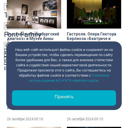
Text Edge Style
Font Family
Выставка «Петербургский
Гастроли. Опера Гектора
диагноз» в Музее Анны
Берлиоза «Беатриче и
Ахматовой в Фонтанном
Бенедикт» – постановка
доме
Большого театра на сцене
Наш веб-сайт использует файлы cookie и сохраняет их на
Мариинского
Reset
restore all settings to the default values
Done
Вашем устройстве, чтобы сделать перемещения по сайту
26 октября 2024
00:10
26 октября 2024
00:10
более удобными для Вас, а также для анализа статистики
Close Modal Dialog
сайта и содействия нашей маркетинговой деятельности.
End of dialog window.
Продолжая просмотр этого сайта, Вы соглашаетесь на
обработку файлов cookie в соответствии с
Политикой
использования АО «ГАТР» файлов cookie
.
Принять
Открытие фестиваля
Профессиональный
DairaFest. Выставка «POST
словарь. Театральные
экзотика» и фэшн-
термины — субретка,
перформанс «Сохраню и
конфидант, брючная
загадаю»
партия
26 октября 2024
00:10
26 октября 2024
00:10