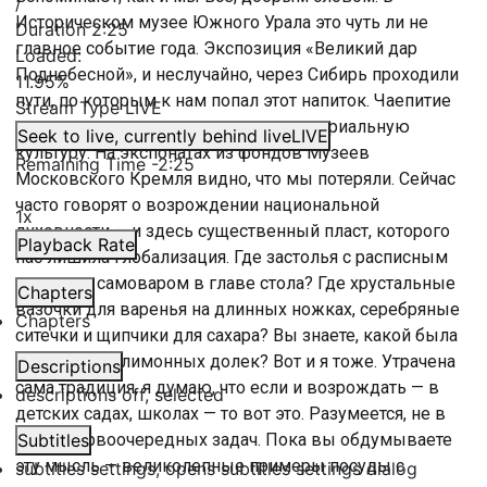
/
Историческом музее Южного Урала это чуть ли не
Duration
2:25
главное событие года. Экспозиция «Великий дар
Loaded
:
Поднебесной», и неслучайно, через Сибирь проходили
11.95%
пути, по которым к нам попал этот напиток. Чаепитие
Stream Type
LIVE
вызвало к жизни великолепную материальную
Seek to live, currently behind live
LIVE
культуру. На экспонатах из фондов Музеев
Remaining Time
-
2:25
Московского Кремля видно, что мы потеряли. Сейчас
часто говорят о возрождении национальной
1x
духовности — и здесь существенный пласт, которого
Playback Rate
нас лишила глобализация. Где застолья с расписным
тульским самоваром в главе стола? Где хрустальные
Chapters
вазочки для варенья на длинных ножках, серебряные
Chapters
ситечки и щипчики для сахара? Вы знаете, какой была
вилочка для лимонных долек? Вот и я тоже. Утрачена
Descriptions
сама традиция, я думаю, что если и возрождать — в
descriptions off
, selected
детских садах, школах — то вот это. Разумеется, не в
числе первоочередных задач. Пока вы обдумываете
Subtitles
эту мысль — великолепные примеры посуды с
subtitles settings
, opens subtitles settings dialog