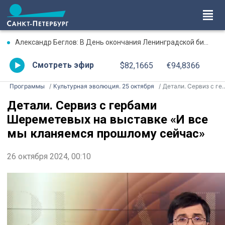
Александр Беглов: В День окончания Ленинградской битвы три городских моста соединит Лента Ленинградской Победы, будут зажжены факелы Ростральных колонн
Смотреть эфир
$82,1665
€94,8366
Программы
Культурная эволюция. 25 октября
Детали. Сервиз с гербами Шереметевых на выставке «И все мы кланяемся прошлому сейчас»
Детали. Сервиз с гербами
Шереметевых на выставке «И все
мы кланяемся прошлому сейчас»
26 октября 2024, 00:10