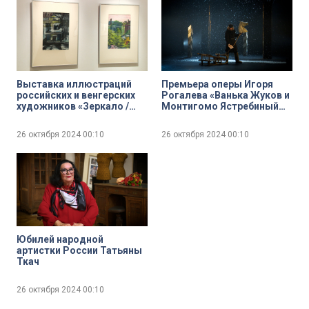
Выставка иллюстраций
Премьера оперы Игоря
российских и венгерских
Рогалева «Ванька Жуков и
художников «Зеркало /
Монтигомо Ястребиный
Tukor» в Новом музее
Коготь» в театре
«Зазеркалье»
26 октября 2024
00:10
26 октября 2024
00:10
Юбилей народной
артистки России Татьяны
Ткач
26 октября 2024
00:10