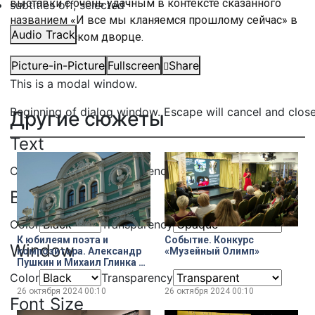
выставки с очень удачным в контексте сказанного
subtitles off
, selected
названием «И все мы кланяемся прошлому сейчас» в
Audio Track
Шереметевском дворце.
Picture-in-Picture
Fullscreen
Share
This is a modal window.
Beginning of dialog window. Escape will cancel and clos
Другие сюжеты
Text
Color
Transparency
Background
Color
Transparency
К юбилеям поэта и
Событие. Конкурс
Window
композитора. Александр
«Музейный Олимп»
Пушкин и Михаил Глинка —
содружество муз и
Color
Transparency
совпадение судеб
26 октября 2024
00:10
26 октября 2024
00:10
Font Size