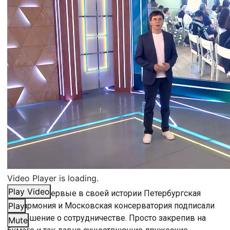
Video Player is loading.
Play Video
25 июня впервые в своей истории Петербургская
Филармония и Московская консерватория подписали
Play
Соглашение о сотрудничестве. Просто закрепив на
Mute