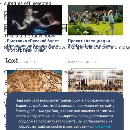
subtitles off
, selected
Audio Track
Picture-in-Picture
Fullscreen
Share
This is a modal window.
Выставка «Русский балет.
Проект «Ассоциации –
Приношение Эдгару Дега.
2024» в Царском Селе
Beginning of dialog window. Escape will cancel and clos
Фотографии Юрия
Молодковца» в Главном
Text
штабе Эрмитажа
6 июля 2024
00:10
6 июля 2024
00:10
Color
Transparency
Background
Color
Transparency
Наш веб-сайт использует файлы cookie и сохраняет их на
Window
Вашем устройстве, чтобы сделать перемещения по сайту
Детали. «И все мы
Юбилей. Дирижёру,
более удобными для Вас, а также для анализа статистики
кланяемся прошлому
художественному
Color
Transparency
сейчас». Предметы из
руководителю Санкт-
сайта и содействия нашей маркетинговой деятельности.
коллекции Шереметевых
Петербургского
Продолжая просмотр этого сайта, Вы соглашаетесь на
Font Size
академического
обработку файлов cookie в соответствии с
Политикой
6 июля 2024
00:10
6 июля 2024
00:10
симфонического оркестра