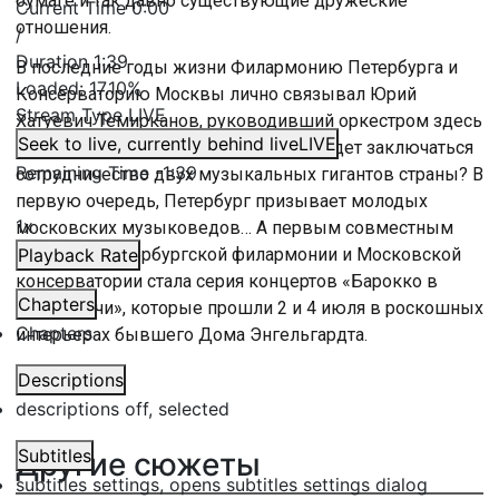
бумаге и так давно существующие дружеские
Current Time
0:00
отношения.
/
Duration
1:39
В последние годы жизни Филармонию Петербурга и
Loaded
:
17.10%
Консерваторию Москвы лично связывал Юрий
Stream Type
LIVE
Хатуевич Темирканов, руководивший оркестром здесь
Seek to live, currently behind live
LIVE
и преподававший в столице. В чем будет заключаться
Remaining Time
-
1:39
сотрудничество двух музыкальных гигантов страны? В
первую очередь, Петербург призывает молодых
1x
московских музыковедов… А первым совместным
проектом Петербургской филармонии и Московской
Playback Rate
консерватории стала серия концертов «Барокко в
Chapters
белые ночи», которые прошли 2 и 4 июля в роскошных
Chapters
интерьерах бывшего Дома Энгельгардта.
Descriptions
descriptions off
, selected
Subtitles
Другие сюжеты
subtitles settings
, opens subtitles settings dialog