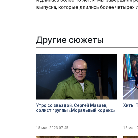
выпуска, которые длились более четырех л
Другие сюжеты
Утро со звездой. Сергей Мазаев,
Хиты T
солист группы «Моральный кодекс»
18 мая 2023
07:45
18 мая 