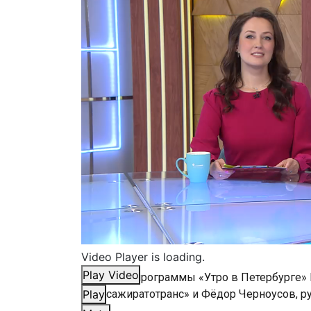
Video Player is loading.
Play Video
В гостях у программы «Утро​ в​ Петербурге
«Пассажиратотранс» и Фёдор Черноусов, р
Play