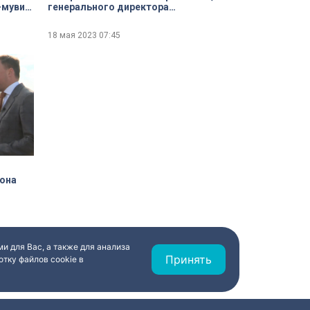
-муви
генерального директора
с того
Государственного Эрмитажа
нд
18 мая 2023
07:45
лона
и для Вас, а также для анализа
Принять
тку файлов cookie в