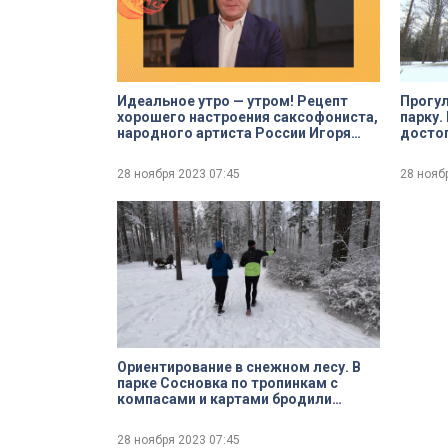
Идеальное утро — утром! Рецепт
Прогул
хорошего настроения саксофониста,
парку.
народного артиста России Игоря
досто
Бутмана
загоро
стоит 
28 ноября 2023
07:45
28 нояб
Ориентирование в снежном лесу. В
парке Сосновка по тропинкам с
компасами и картами бродили
спортсмены
28 ноября 2023
07:45