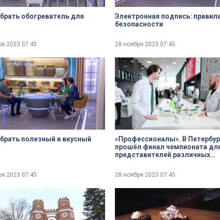
брать обогреватель для
Электронная подпись: правил
безопасности
ря 2023
07:45
28 ноября 2023
07:45
брать полезный и вкусный
«Профессионалы». В Петербур
прошёл финал чемпионата дл
представителей различных
профессий
ря 2023
07:45
28 ноября 2023
07:45