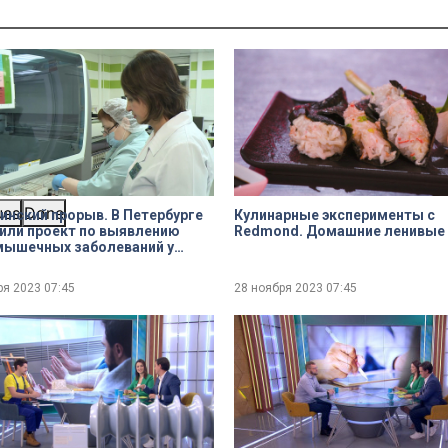
ues
Done
нский прорыв. В Петербурге
Кулинарные эксперименты с
или проект по выявлению
Redmond. Домашние ленивые
мышечных заболеваний у
ря 2023
07:45
28 ноября 2023
07:45