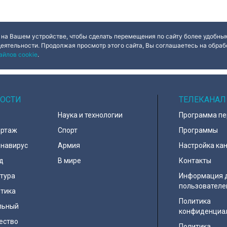
 на Вашем устройстве, чтобы сделать перемещения по сайту более удобным
деятельности. Продолжая просмотр этого сайта, Вы соглашаетесь на обрабо
айлов cookie
.
ОСТИ
ТЕЛЕКАНАЛ
Наука и технологии
Программа п
ортаж
Спорт
Программы
навирус
Армия
Настройка ка
д
В мире
Контакты
тура
Информация 
пользователе
тика
Политика
льный
конфиденциа
ество
Политика