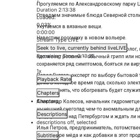
/
Прогуляемся по Александровскому парку Ц
Duration
2:13:38
Отведаем значимые блюда Северной стол
Loaded
:
0.03%
Укутаемся в вязаные вещи.
0:00:00
Навестим росомаху в новом вольере.
Stream Type
LIVE
Seek to live, currently behind live
LIVE
Анна Ратникова, врач-терапевт, кардиолог,
Remaining Time
-
2:13:38
одолевает россиян — обычный грипп или н
сохраняется ряд симптомов, бояться ли ви
1x
Павел Гуляев, эксперт по выбору бытовой 
Playback Rate
дома в холодное время года, сколько элек
можно понять, что обогревать будет служи
Chapters
Chapters
Александр Колесов, начальник гидрометцен
нынешний снегопад чем-то аномальным для 
Descriptions
продержится над Петербургом и ждать ли 
descriptions off
, selected
Илья Петров, предприниматель, потомстве
при выборе мёда и как добавки в этот про
Subtitles