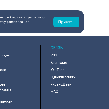
и для Вас, а также для анализа
Принять
тку файлов cookie в
СВЯЗЬ
ередач
RSS
Вконтакте
нала
YouTube
Одноклассники
для
Яндекс.Дзен
й сайта
MAX
льности