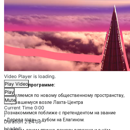
Video Player is loading.
Play Video
Сегодня в программе:
Play
Прогуляемся по новому общественному пространству,
Mute
открывшемуся возле Лахта-Центра
Current Time
0:00
Познакомимся поближе с претендентом на звание
/
«Дерева года» – дубом на Елагином.
Duration
2:24:08
Loaded
: