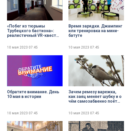
«Побег из тюрьмы
Время зарядки. Джампинг
Трубецкого бастиона»:
или тренировка на мини-
реалистичный VR-квест
батуте
запустили в
Петропавловской
10 мая 2023
07:45
10 мая 2023
07:45
крепости
Обратите внимание. День
Зачем ремезу варежка,
10 мая в истории
как заяц меняет шубку и о
чём самозабвенно поёт
глухарь — свежие лесные
новости от Павла
10 мая 2023
07:45
10 мая 2023
07:45
Глазкова