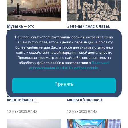
Музыка — это
Зелёный пояс Славы.
пространство для
Мемориал «Пулковский
свободы: отчётный
рубеж»
Наш веб-сайт использует файлы cookie и сохраняет их на
концерт хоров
Вашем устройстве, чтобы сделать перемещения по сайту
Академической гимназии
10 мая 2023
07:45
10 мая 2023
07:45
более удобными для Вас, а также для анализа статистики
№56 на сцене Капеллы
сайта и содействия нашей маркетинговой деятельности.
Продолжая просмотр этого сайта, Вы соглашаетесь на
обработку файлов cookie в соответствии с
Политикой
использования АО «ГАТР» файлов cookie
.
Принять
«Петербург — идеальная
Клещи ближе, чем вы
декорация для
думаете: развенчиваем
киносъёмок»:
мифы об опасных
эксклюзивное интервью
паразитах
триумфатора ММКФ
10 мая 2023
07:45
10 мая 2023
07:45
мексиканского режиссёра
Тонатью Гарсия