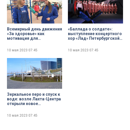
Всемирный день движения
«Баллада о солдате»:
«За здоровье» как
выступление концертного
мотивация для
хор «Лад» Петербургской
подготовки к марафону
детской школы искусств
№4 в Музее обороны и
10 мая 2023
07:45
10 мая 2023
07:45
блокады Ленинграда
Зеркальное перо и спуск к
воде: возле Лахта-Центра
открыли новое
общественное
пространство
10 мая 2023
07:45