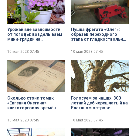
Урожай вне зависимости
Пушка фрегата «Олег»:
от погоды: возделываем
образец переходного
мини-грядки на
этапа от гладкоствольных
подоконнике
к нарезным орудиям
появилась в коллекции
10 мая 2023
07:45
10 мая 2023
07:45
Музея артиллерии
Сколько стоил томик
Голосуем за наших: 300-
«Евгения Онегина»:
летний дуб черешчатый на
книготорговля времён
Елагином острове
Пушкина
претендует на звание
«Дерево года»
10 мая 2023
07:45
10 мая 2023
07:45