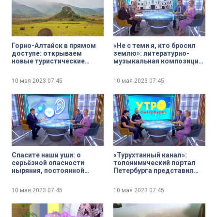
Горно-Алтайск в прямом
«Не с теми я, кто бросил
доступе: открываем
землю»: литературно-
новые туристические
музыкальная композиция
маршруты
к 320-летию Петербурга в
Капелле
10 мая 2023
07:45
10 мая 2023
07:45
Спасите наши уши: о
«Турухтанный канал»:
серьёзной опасности
топонимический портал
ныряния, постоянной
Петербурга представил
музыки в наушниках и
видеоблог, посвящённый
ватных палочек
истории города
10 мая 2023
07:45
10 мая 2023
07:45