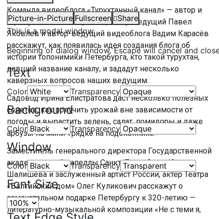
Команда видеоблога «Турухтанный канал» — автор и
Picture-in-Picture
Fullscreen
Share
сценарист Елена Хацкевич, автор-ведущий Павел
This is a modal window.
Яковлев и автор-ведущий видеоблога Вадим Карасёв
расскажут, как появилась идея создания блога об
Beginning of dialog window. Escape will cancel and clos
истории топонимики Петербурга, кто такой турухтан,
давший название каналу, и зададут несколько
Text
каверзных вопросов наших ведущим.
Color
Transparency
Садовод Ирина Елистратова даст несколько полезных
Background
советов, как получить урожай вне зависимости от
погоды и вырастить зелень, салат, помидоры и даже
Color
Transparency
арбузы на мини-грядке на подоконнике.
Window
Заместитель генерального директора Государственной
академической капеллы Санкт-Петербурга Юлия
Color
Transparency
Шалишева и заслуженный артист России, актёр Театра
Font Size
«Балтийский дом» Олег Куликович расскажут о
замечательном подарке Петербургу к 320-летию —
литературно-музыкальной композиции «Не с теми я,
Text Edge Style