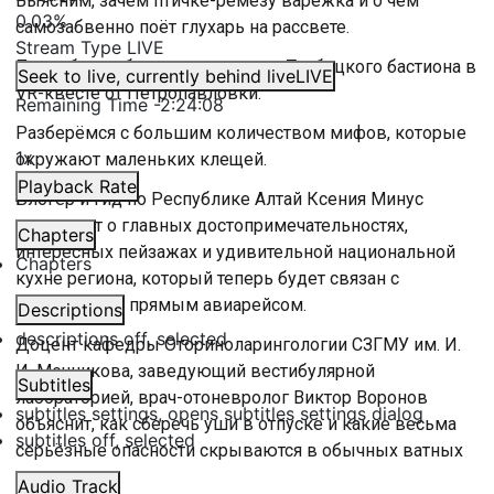
Выясним, зачем птичке-ремезу варежка и о чём
0.03%
самозабвенно поёт глухарь на рассвете.
Stream Type
LIVE
Попробуем сбежать из тюрьмы Трубецкого бастиона в
Seek to live, currently behind live
LIVE
VR-квесте от Петропавловки.
Remaining Time
-
2:24:08
Разберёмся с большим количеством мифов, которые
1x
окружают маленьких клещей.
Playback Rate
Блогер и гид по Республике Алтай Ксения Минус
расскажет о главных достопримечательностях,
Chapters
интересных пейзажах и удивительной национальной
Chapters
кухне региона, который теперь будет связан с
Петербургом прямым авиарейсом.
Descriptions
descriptions off
, selected
Доцент кафедры Оториноларингологии СЗГМУ им. И.
И. Мечникова, заведующий вестибулярной
Subtitles
лабораторией, врач-отоневролог Виктор Воронов
subtitles settings
, opens subtitles settings dialog
объяснит, как сберечь уши в отпуске и какие весьма
subtitles off
, selected
серьёзные опасности скрываются в обычных ватных
палочках.
Audio Track