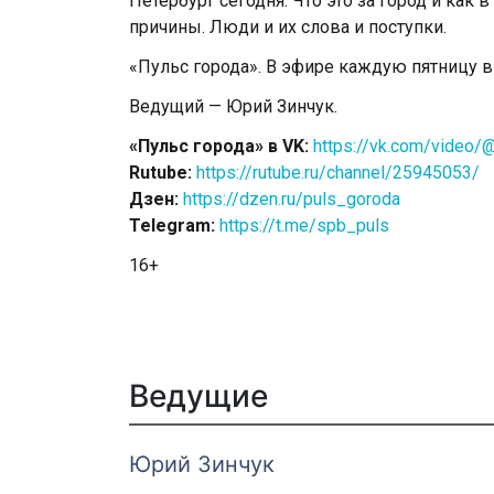
Петербург сегодня. Что это за город и как 
причины. Люди и их слова и поступки.
«Пульс города». В эфире каждую пятницу в 2
Ведущий — Юрий Зинчук.
«Пульс города» в VK:
https://vk.com/video/
Rutube:
https://rutube.ru/channel/25945053/
Дзен:
https://dzen.ru/puls_goroda
Telegram:
https://t.me/spb_puls
16+
Ведущие
Юрий Зинчук