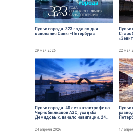
Пульс города. 323 года со дня
Пульс 
основания Санкт-Петербурга
Староб
«Зенит
29 мая 2026
22 мая 
Пульс города. 40 лет катастрофе на
Пульс 
Чернобыльской АЭС, усадьба
развод
Демидовых, начало навигации. 24
Петерб
апреля 2026
24 апреля 2026
17 апре