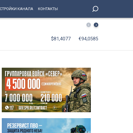
СТРОЙКИ КАНАЛА
КОНТАКТЫ
Сергей Семак о предстоящем матче с «Родиной»: Мы го
$81,4077
€94,0585