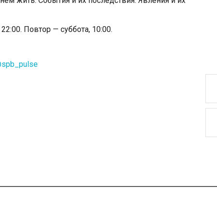
в нем жить. События и их последствия. Явления и их
2:00. Повтор — суббота, 10:00.
@spb_pulse