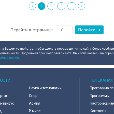
‹
1
2
3
...
›
Перейти к странице:
Перейти →
 на Вашем устройстве, чтобы сделать перемещения по сайту более удобным
деятельности. Продолжая просмотр этого сайта, Вы соглашаетесь на обрабо
айлов cookie
.
ОСТИ
ТЕЛЕКАНАЛ
Наука и технологии
Программа п
ортаж
Спорт
Программы
навирус
Армия
Настройка ка
д
В мире
Контакты