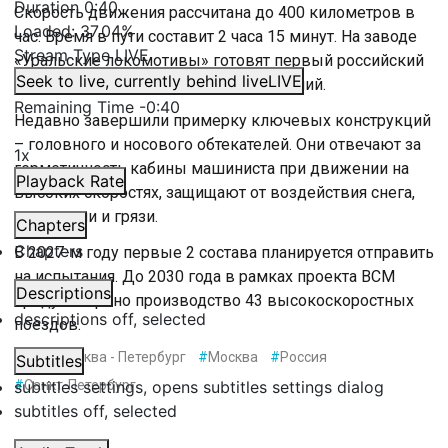
Duration
0:40
Скорость движения рассчитана до 400 километров в
Loaded
:
37.04%
час. Время в пути составит 2 часа 15 минут. На заводе
Stream Type
LIVE
«Уральские локомотивы» готовят первый российский
Seek to live, currently behind live
LIVE
высокоскоростной поезд для испытаний.
Remaining Time
-
0:40
Недавно завершили примерку ключевых конструкций
– головного и носового обтекателей. Они отвечают за
1x
герметичность кабины машиниста при движении на
Playback Rate
высоких скоростях, защищают от воздействия снега,
льда, пыли и грязи.
Chapters
Chapters
В 2027-м году первые 2 состава планируется отправить
на испытания. До 2030 года в рамках проекта ВСМ
Descriptions
предусмотрено производство 43 высокоскоростных
descriptions off
, selected
поездов.
#
ВСМ Москва - Петербург
#
Москва
#
Россия
Subtitles
subtitles settings
#
Санкт-Петербург
, opens subtitles settings dialog
subtitles off
, selected