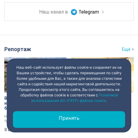
Наш канал в
Репортаж
Ещё
Наш веб-сайт использует файлы cookie и сохраняет их на
Вашем устройстве, чтобы сделать перемещения по сайту
более удобными для Вас, а также для анализа статистики
сайта и содействия нашей маркетинговой деятельности.
Продолжая просмотр этого сайта, Вы соглашаетесь на
обработку файлов cookie в соответствии с
Политикой
В Старой Ладоге археологи
Институту травматологии и
использования АО «ГАТР» файлов cookie
.
нашли крест XI века и
ортопедии имени Р.Р.
боевой топор – главные
Вредена – 120 лет: от
трофеи экспедиции
императорской лечебницы
Находки, которые вызывают
Место, где ставят на ноги и
Принять
до передового
трепет даже у специалистов!
возвращают возможность
медицинского центра
Нательный крест возрастом более
двигаться без боли. Юбилей
тысячи лет и боевой топор – вот
8 августа 2026
21:07
отмечает Институт травматологии
8 августа 2026
20:53
главные трофеи археологической
и ортопедии имени Р.Р. Вредена.
экспедиции в Старой Ладоге в