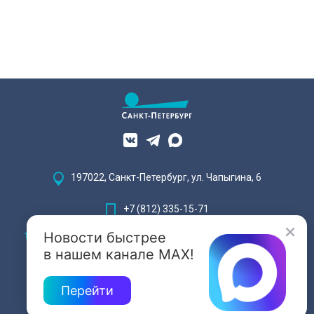
197022, Санкт-Петербург, ул. Чапыгина, 6
+7 (812) 335-15-71
Новости быстрее
Внимание! Отдельные видеоматериалы, размещенные на настоящем
сайте, могут содержать информацию, предназначенную для лиц,
в нашем канале MAX!
достигших 18 лет.
Перейти