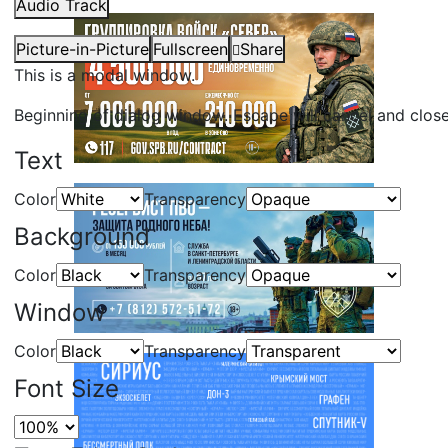
Audio Track
Picture-in-Picture
Fullscreen
Share
This is a modal window.
Beginning of dialog window. Escape will cancel and clos
Text
Color
Transparency
Background
Color
Transparency
Window
Color
Transparency
Font Size