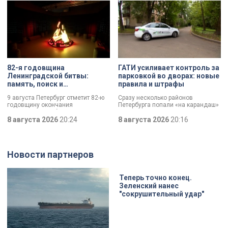
этом году.
82-я годовщина
ГАТИ усиливает контроль за
Ленинградской битвы:
парковкой во дворах: новые
память, поиск и
правила и штрафы
возвращение имен
9 августа Петербург отметит 82-ю
Сразу несколько районов
годовщину окончания
Петербурга попали «на карандаш»
Ленинградской битвы. Это День
к ГАТИ. Там усилят контроль за
воинской славы, который был
8 августа 2026
20:24
парковкой во дворах. За два
8 августа 2026
20:16
официально установлен в апреле
летних месяца только по
прошлого года.
Выборгскому району ведомство
вынесло больше 10 тысяч
постановлений.
Новости партнеров
Теперь точно конец.
Зеленский нанес
"сокрушительный удар"