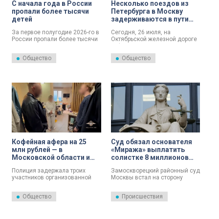
С начала года в России
Несколько поездов из
пропали более тысячи
Петербурга в Москву
детей
задерживаются в пути
из-за нарушения работы
За первое полугодие 2026-го в
Сегодня, 26 июля, на
контактной сети
России пропали более тысячи
Октябрьской железной дороге
детей.
зафиксированы задержки
поездов в связи с временным
Общество
Общество
нарушением работы
контактной сети.
Кофейная афера на 25
Суд обязал основателя
млн рублей — в
«Миража» выплатить
Московской области и
солистке 8 миллионов
Петербурге задержаны
рублей за авторские
Полиция задержала троих
Замоскворецкий районный суд
лжеинвесторы
права
участников организованной
Москвы встал на сторону
группы, подозреваемых в
солистки группы «Мираж»
хищении 25 миллионов рублей
Маргариты Суханкиной в споре
Общество
Происшествия
под видом инвестиций в
с композитором и
кофейное производство.
основателем коллектива
Оперативники провели
Андреем Литягиным. С
задержания в Московской
музыканта взыскали