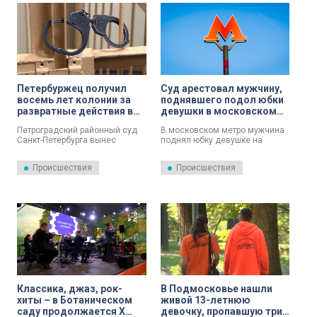
области и Санкт-Петербурге. Об
компенсацию в размере более
этом 24 июля сообщила
8 миллионов рублей,
официальный представитель
сообщили РИА Новости в
МВД России Ирина Волк.
пресс-службе Мосгорсуда.
Петербуржец получил
Суд арестовал мужчину,
восемь лет колонии за
поднявшего подол юбки
развратные действия в
девушки в московском
отношении двоих
метро
Петроградский районный суд
В московском метро мужчина
подростков
Санкт-Петербурга вынес
поднял юбку девушке на
приговор мужчине,
эскалаторе и попал под арест.
признанному виновным в
Происшествия
Происшествия
совершении развратных
действий в отношении
несовершеннолетних. Суд
назначил ему 8 лет колонии
строгого режима, сообщает
Объединенная пресс-служба
судов Северной столицы.
Классика, джаз, рок-
В Подмосковье нашли
хиты – в Ботаническом
живой 13-летнюю
саду продолжается X
девочку, пропавшую три