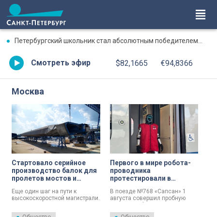
Петербургский школьник стал абсолютным победителем Международной олимпиады по ИИ
Смотреть эфир
$82,1665
€94,8366
Москва
Стартовало серийное
Первого в мире робота-
производство балок для
проводника
пролетов мостов и
протестировали в
эстакад ВСМ
«Сапсане»
Еще один шаг на пути к
В поезде №768 «Сапсан» 1
высокоскоростной магистрали.
августа совершил пробную
Балки для пролетов мостов и
поездку робот по имени
эстакад ВСМ вышли в
Володя – первый в мире