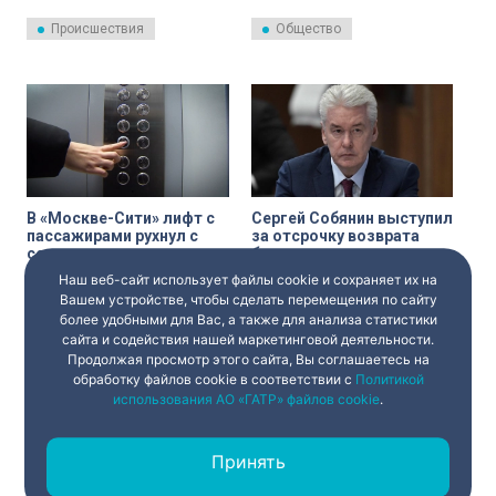
голой и снимала это на видео.
Хорошевский прекратил
производство по делу об
Происшествия
Общество
административном
правонарушении в отношении
актрисы Анны Хилькевич.
Постановление вступило в
силу. Об этом 17 июля
сообщили в пресс-службе
судов общей юрисдикции
Москвы.
В «Москве-Сити» лифт c
Сергей Собянин выступил
пассажирами рухнул с
за отсрочку возврата
седьмого этажа
бюджетных кредитов
для регионов
Наш веб-сайт использует файлы cookie и сохраняет их на
В башне «Запад» комплекса
13 июля мэр Москвы Сергей
«Москва-Сити» лифт с
Собянин, как председатель
Вашем устройстве, чтобы сделать перемещения по сайту
пассажирами сорвался вниз с
комиссии Государственного
более удобными для Вас, а также для анализа статистики
седьмого этажа.
совета по направлению
сайта и содействия нашей маркетинговой деятельности.
Происшествия
Общество
«Государственное и
Продолжая просмотр этого сайта, Вы соглашаетесь на
муниципальное управление»,
во время подписания
обработку файлов cookie в соответствии с
Политикой
соглашений Москвы с
использования АО «ГАТР» файлов cookie
.
Белгородской и Тверской
областями объявил об
инициативе «Единой России»
по переносу сроков погашения
Принять
задолженности регионов по
‹
1
2
3
...
›
бюджетным кредитам на три