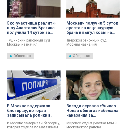
Экс-участница реалити-
Москвич получил 5 суток
шоу Анастасия Брагина
ареста за нецензурную
получила 14 суток за
брань и выгул козы на
«голую прогулку» по
Красной площади
Тушинский районный суд
Тверской районный суд
Москве
Москвы назначил
Москвы назначил
административный арест
административный арест
бывшей участнице реалити-
жителю столицы за
Общество
Общество
шоу Анастасии Брагиной за
хулиганство. Об этом 21 июля
мелкое хулиганство. Она
сообщили в пресс-службе
проведёт 14 суток под
судов общей юрисдикции
стражей. Об этом 21 июля
Москвы.
сообщили в пресс-службе
судов общей юрисдикции
Москвы.
В Москве задержали
Звезда сериала «Универ.
блогершу, которая
Новая общага» избежала
записывала ролики в
наказания за
магазинах обнаженной
просроченный штраф —
В Москве задержали блогершу,
Мировой судья участка №419
суд ограничился
которая ходила по магазинам
московского района
замечанием