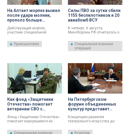
На Алтает морпех выжил
Силы ПВО за сутки сбили
после удара молнии,
1155 беспилотников и 20
прополз больше
авиабомб ВСУ
километра, делая себе
Действующий морпех,
В четверг, 6 августа,
массаж сердца и
участник специальной
Минобороны РФ отчиталось о
отстреливаясь от
военной операции смог
работе ПВО.
медведя
уползти от медведя после
Происшествия
Специальная военная
того, как в него попала
операция
молния. Мужчине пришлось
делать себе массаж сердца и
отстреливаться от хищника. Об
истории, достойной
блокбастера, в своем канале в
«Максе» рассказал глава
Минздрава республики
Дмитрий Хубезов.
Как фонд «Защитники
На Петербургском
Отечества» помогает
форуме объединенных
ветеранам СВО с
культур представят
трудоустройством
театральную концепцию
Фонд «Защитники Отечества»
Концепцию развития
до 2035 года
помогает вернувшимся из
театрального искусства до
зоны боевых действий
2035 года представят на
участникам СВО в
Петербургском форуме
Специальная военная
Культура
выстраивании
объединенных культур,