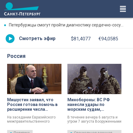
Петербуржцы смогут пройти диагностику сердечно-сосудистой системы в рамках акции «Трепетное сердце»
Смотреть эфир
$81,4077
€94,0585
Россия
Мишустин заявил, что
Минобороны: ВС РФ
Россия готова помочь в
нанесли удары по
расширении числа
морским судам,
партнеров ЕАЭС
задействованным в
На заседании Евразийского
В течение вечера 6 августа и
интересах ВСУ
межправительственного
утром 7 августа Вооруженными
совета председатель
Силами Российской
правительства РФ Михаил
Федерации продолжено