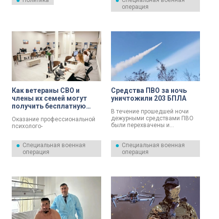
Политика
Специальная военная
Мишустин обратил внимание
нанесение ударов по морским
операция
на рост интереса мирового
судам, задействованным в
сообщества к ЕАЭС.
интересах ВСУ. Об этом
сообщили в пресс-службе
Минобороны РФ.
Как ветераны СВО и
Средства ПВО за ночь
члены их семей могут
уничтожили 203 БПЛА
получить бесплатную
В течение прошедшей ночи
психологическую
дежурными средствами ПВО
Оказание профессиональной
помощь
были перехвачены и
психолого-
уничтожены 203 украинских
психотерапевтической
беспилотных летательных
помощи ветеранам СВО и их
Специальная военная
Специальная военная
аппарата самолетного типа. Об
близким – одно из важнейших
операция
операция
этом 7 августа сообщили в
направлений работы фонда
Минобороны России.
«Защитники Отечества».