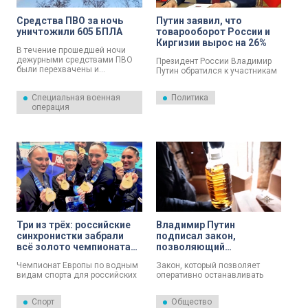
Средства ПВО за ночь
Путин заявил, что
уничтожили 605 БПЛА
товарооборот России и
Киргизии вырос на 26%
В течение прошедшей ночи
дежурными средствами ПВО
Президент России Владимир
были перехвачены и
Путин обратился к участникам
уничтожены 605 украинских
VIII Российско-Киргизского
беспилотных летательных
экономического форума и XII
Специальная военная
Политика
аппаратов самолетного типа.
Российско-Киргизской
операция
Об этом 6 августа сообщили в
межрегиональной
Минобороны России.
конференции. Мероприятия
проходят с 5 по 7 августа в
селе Бостери Иссык-Кульская
области.
Три из трёх: российские
Владимир Путин
синхронистки забрали
подписал закон,
всё золото чемпионата
позволяющий
Европы
оперативно
Чемпионат Европы по водным
Закон, который позволяет
приостанавливать
видам спорта для российских
оперативно останавливать
продажу опасной
синхронистов завершился
продажу потенциально
продукции
несколько часов назад. И
опасной продукции, подписал
Спорт
Общество
завершился грандиозным
президент России Владимир