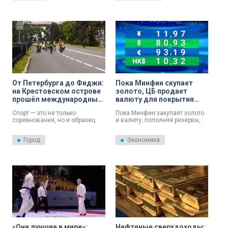
успехом!
Путин.
От Петербурга до Фиджи:
Пока Минфин скупает
на Крестовском острове
золото, ЦБ продает
прошёл международный
валюту для покрытия
велопробег «Турне
расходов
Спорт — это не только
Пока Минфин закупает золото
дружбы»
соревнования, но и образец
и валюту, пополняя резервы,
взаимопонимания и уважения.
Центробанк со своей стороны
Наглядный пример —
валюту продаёт, чтобы
Город
Экономика
международный велопробег
компенсировать расходы
«Турне дружбы». Днём 4
Фонда национального
августа он прошёл на
благосостояния.
Крестовском острове.
«Они лучшие в мире»:
Нефтяные сверхдоходы: