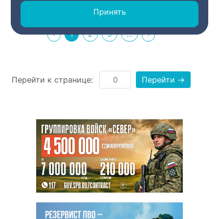
через онлайн-сервисы. О том,
строго ограничена.
что именно изменилось и как
Принять
это отразится на кошельке
собственников, рассказала
юрист Елена Кузнецова.
‹
1
2
3
...
›
Перейти к странице:
Перейти →