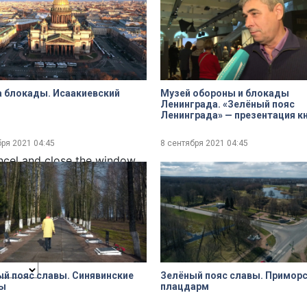
dialog
 блокады. Исаакиевский
Музей обороны и блокады
Ленинграда. «Зелёный пояс
Ленинграда» — презентация к
Анатолия Аграфенина
бря 2021
04:45
8 сентября 2021
04:45
ncel and close the window.
й пояс славы. Синявинские
Зелёный пояс славы. Примор
ы
плацдарм