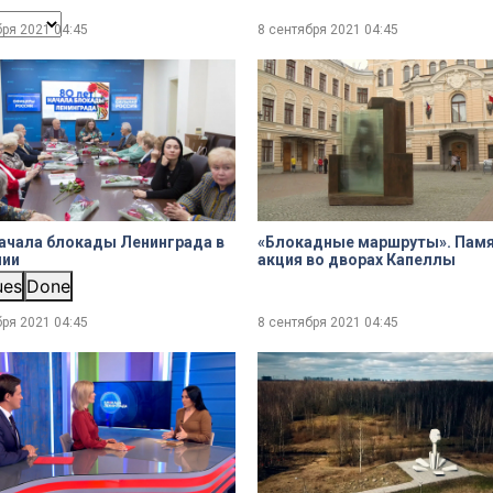
бря 2021
04:45
8 сентября 2021
04:45
ачала блокады Ленинграда в
«Блокадные маршруты». Пам
нии
акция во дворах Капеллы
ues
Done
бря 2021
04:45
8 сентября 2021
04:45