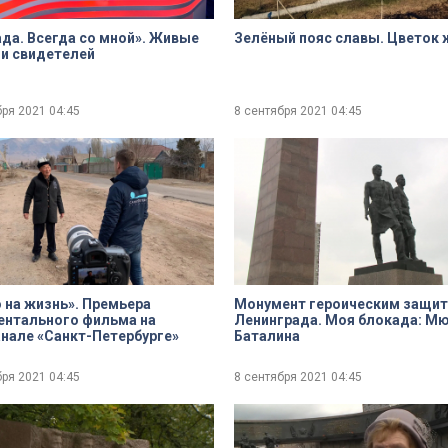
да. Всегда со мной». Живые
Зелёный пояс славы. Цветок 
и свидетелей
бря 2021
04:45
8 сентября 2021
04:45
 на жизнь». Премьера
Монумент героическим защи
ентального фильма на
Ленинграда. Моя блокада: М
нале «Санкт-Петербурге»
Баталина
бря 2021
04:45
8 сентября 2021
04:45