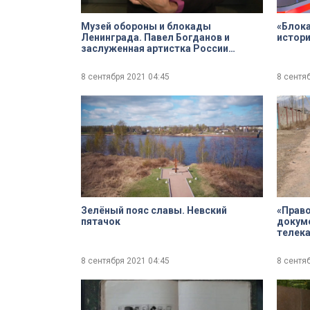
Музей обороны и блокады
«Блока
Ленинграда. Павел Богданов и
истори
заслуженная артистка России
Валентина Панина о важности
сохранения памяти о блокаде
8 сентября 2021
04:45
8 сентя
Зелёный пояс славы. Невский
«Право
пятачок
докум
телека
8 сентября 2021
04:45
8 сентя