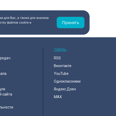
и для Вас, а также для анализа
Принять
тку файлов cookie в
СВЯЗЬ
ередач
RSS
Вконтакте
нала
YouTube
Одноклассники
для
Яндекс.Дзен
й сайта
MAX
льности