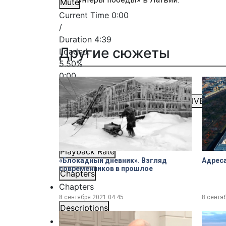
Mute
Current Time
0:00
/
Duration
4:39
Другие сюжеты
Loaded
:
5.50%
0:00
Stream Type
LIVE
Seek to live, currently behind live
LIVE
Remaining Time
-
4:39
1x
Playback Rate
«Блокадный дневник». Взгляд
Адреса
современников в прошлое
Chapters
Chapters
8 сентября 2021
04:45
8 сентя
Descriptions
descriptions off
, selected