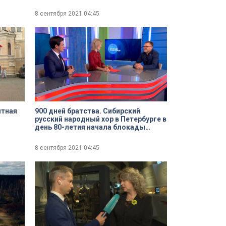
реконструкциях клуба «Наш
Политех»
8 сентября 2021
04:45
ятная
900 дней братства. Сибирский
русский народный хор в Петербурге в
день 80-летия начала блокады
Ленинграда
8 сентября 2021
04:45