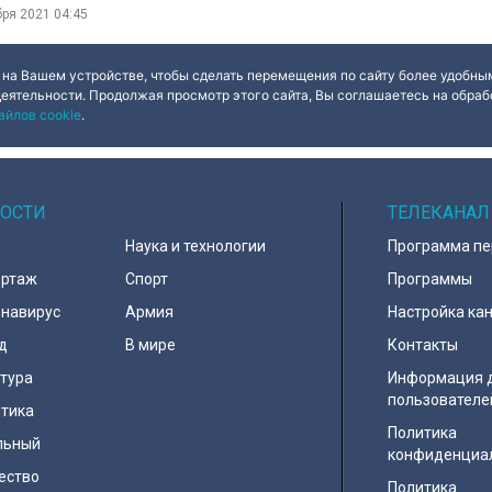
бря 2021
04:45
 на Вашем устройстве, чтобы сделать перемещения по сайту более удобным
деятельности. Продолжая просмотр этого сайта, Вы соглашаетесь на обрабо
айлов cookie
.
ОСТИ
ТЕЛЕКАНАЛ
Наука и технологии
Программа п
ортаж
Спорт
Программы
навирус
Армия
Настройка ка
д
В мире
Контакты
тура
Информация 
пользователе
тика
Политика
льный
конфиденциа
ество
Политика