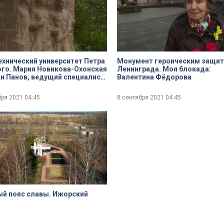
хнический университет Петра
Монумент героическим защи
го. Мария Новикова-Охонская
Ленинграда. Моя блокада:
Валентина Фёдорова
истории Университета
инают воинов-политехников
бря 2021
04:45
8 сентября 2021
04:45
й пояс славы. Ижорский