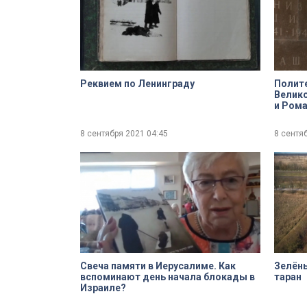
Реквием по Ленинграду
Полите
Велико
и Роман Панов, ведущий специалист
музея 
вспом
8 сентября 2021
04:45
8 сентя
Свеча памяти в Иерусалиме. Как
Зелёны
вспоминают день начала блокады в
таран
Израиле?