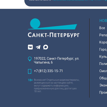
НОВ
Все
Реп
Коро
Горо
Куль
197022, Санкт-Петербург, ул.
Чапыгина, 6
Поли
+7 (812) 335-15-71
Смо
Общ
Внимание! Отдельные видеоматериалы,
размещенные на настоящем сайте,
Эко
могут содержать информацию,
предназначенную для лиц, достигших
18 лет.
Про