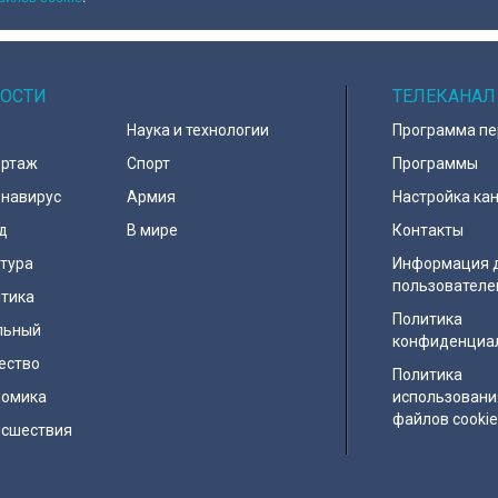
ОСТИ
ТЕЛЕКАНАЛ
Наука и технологии
Программа п
ортаж
Спорт
Программы
навирус
Армия
Настройка ка
д
В мире
Контакты
тура
Информация 
пользователе
тика
Политика
льный
конфиденциа
ество
Политика
номика
использовани
файлов cooki
исшествия