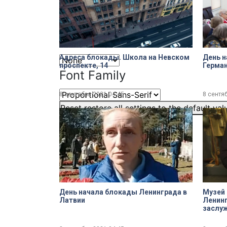
Font Size
Text Edge Style
Адреса блокады. Школа на Невском
День н
проспекте, 14
Герма
Font Family
8 сентября 2021
04:45
8 сентя
Reset
restore all settings to the default val
Close Modal Dialog
End of dialog window.
День начала блокады Ленинграда в
Музей
Латвии
Ленинг
заслуж
Валент
сохран