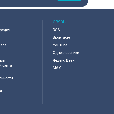
СВЯЗЬ
ередач
RSS
Вконтакте
нала
YouTube
Одноклассники
для
Яндекс.Дзен
й сайта
MAX
льности
я
e