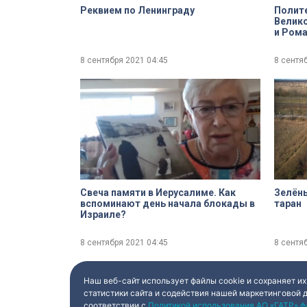
Реквием по Ленинграду
Полите
Велико
и Роман Панов, ведущий специалист
музея 
вспом
8 сентября 2021
04:45
8 сентя
Свеча памяти в Иерусалиме. Как
Зелёны
вспоминают день начала блокады в
таран
Израиле?
8 сентября 2021
04:45
8 сентя
Наш веб-сайт использует файлы cookie и сохраняет их
статистики сайта и содействия нашей маркетинговой 
соответствии с
Политикой использования АО «ГАТР» ф