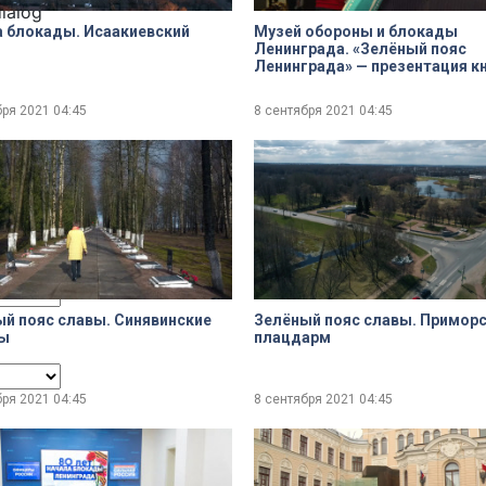
dialog
 блокады. Исаакиевский
Музей обороны и блокады
Ленинграда. «Зелёный пояс
Ленинграда» — презентация к
Анатолия Аграфенина
бря 2021
04:45
8 сентября 2021
04:45
ncel and close the window.
й пояс славы. Синявинские
Зелёный пояс славы. Примор
ы
плацдарм
бря 2021
04:45
8 сентября 2021
04:45