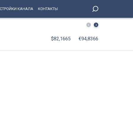
СТРОЙКИ КАНАЛА
КОНТАКТЫ
Поймали за день: рецидивист отобрал телефон у 69-ле
$82,1665
€94,8366