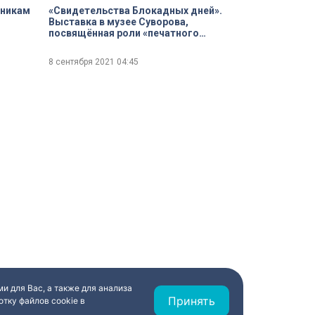
тникам
«Свидетельства Блокадных дней».
Выставка в музее Суворова,
посвящённая роли «печатного
слова» в годы Великой
Отечественной войны
8 сентября 2021
04:45
и для Вас, а также для анализа
Принять
тку файлов cookie в