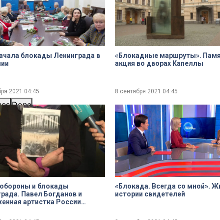
ачала блокады Ленинграда в
«Блокадные маршруты». Пам
нии
акция во дворах Капеллы
бря 2021
04:45
8 сентября 2021
04:45
ues
Done
 обороны и блокады
«Блокада. Всегда со мной». 
рада. Павел Богданов и
истории свидетелей
енная артистка России
ина Панина о важности
ения памяти о блокаде