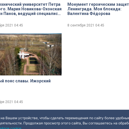
хнический университет Петра
Монумент героическим защи
го. Мария Новикова-Охонская
Ленинграда. Моя блокада:
Валентина Фёдорова
истории Университета
инают воинов-политехников
бря 2021
04:45
8 сентября 2021
04:45
й пояс славы. Ижорский
бря 2021
04:45
 на Вашем устройстве, чтобы сделать перемещения по сайту более удобным
деятельности. Продолжая просмотр этого сайта, Вы соглашаетесь на обрабо
айлов cookie
.