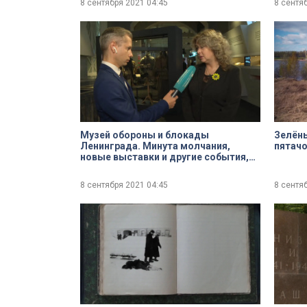
8 сентября 2021
04:45
8 сентя
Музей обороны и блокады
Зелёны
Ленинграда. Минута молчания,
пятач
новые выставки и другие события,
посвященные 80-летию начала
блокады Ленинграда
8 сентября 2021
04:45
8 сентя