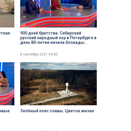
ятная
900 дней братства. Сибирский
русский народный хор в Петербурге в
день 80-летия начала блокады
Ленинграда
8 сентября 2021
04:45
Живые
Зелёный пояс славы. Цветок жизни