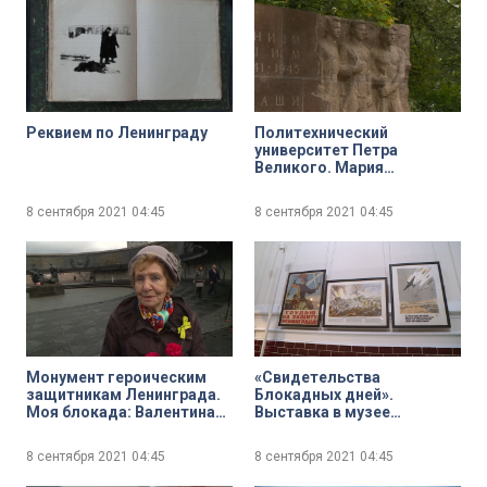
Реквием по Ленинграду
Политехнический
университет Петра
Великого. Мария
Новикова-Охонская и
Роман Панов, ведущий
8 сентября 2021
04:45
8 сентября 2021
04:45
специалист музея истории
Университета вспоминают
воинов-политехников
Монумент героическим
«Свидетельства
защитникам Ленинграда.
Блокадных дней».
Моя блокада: Валентина
Выставка в музее
Фёдорова
Суворова, посвящённая
роли «печатного слова» в
8 сентября 2021
04:45
8 сентября 2021
04:45
годы Великой
Отечественной войны