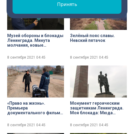
Принять
Музей обороны и блокады
Зелёный пояс славы.
Ленинграда. Минута
Невский пятачок
молчания, новые
выставки и другие
события, посвященные
8 сентября 2021
04:45
8 сентября 2021
04:45
80-летию начала блокады
Ленинграда
«Право на жизнь».
Монумент героическим
Премьера
защитникам Ленинграда.
документального фильма
Моя блокада: Мюда
на телеканале «Санкт-
Баталина
Петербурге»
8 сентября 2021
04:45
8 сентября 2021
04:45