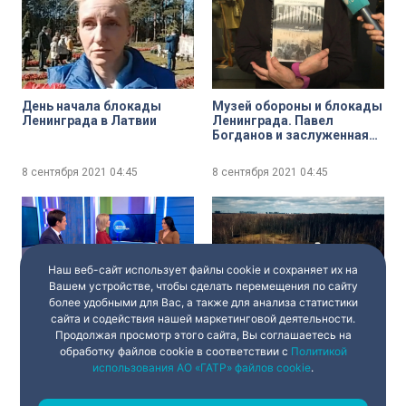
День начала блокады
Музей обороны и блокады
Ленинграда в Латвии
Ленинграда. Павел
Богданов и заслуженная
артистка России
Валентина Панина о
8 сентября 2021
04:45
8 сентября 2021
04:45
важности сохранения
памяти о блокаде
Наш веб-сайт использует файлы cookie и сохраняет их на
Вашем устройстве, чтобы сделать перемещения по сайту
более удобными для Вас, а также для анализа статистики
«Блокада. Всегда со
Зелёный пояс славы.
сайта и содействия нашей маркетинговой деятельности.
мной». Живые истории
Цветок жизни
Продолжая просмотр этого сайта, Вы соглашаетесь на
свидетелей
обработку файлов cookie в соответствии с
Политикой
использования АО «ГАТР» файлов cookie
.
8 сентября 2021
04:45
8 сентября 2021
04:45