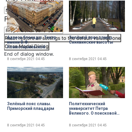
Font Family
Адреса блокады. Театр
Зелёный пояс славы.
Reset
restore all settings to the default values
Done
имени В.Ф.
Синявинские высоты
Close Modal Dialog
Комиссаржевской
End of dialog window.
8 сентября 2021
04:45
8 сентября 2021
04:45
Зелёный пояс славы.
Политехнический
Приморский плацдарм
университет Петра
Великого. О поисковой
работе и военно-
исторических
8 сентября 2021
04:45
8 сентября 2021
04:45
реконструкциях клуба