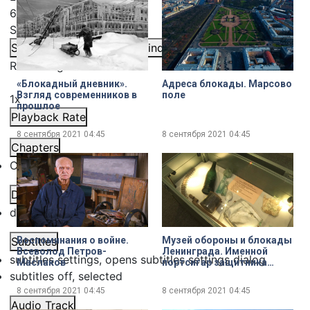
6.22%
Stream Type
LIVE
Seek to live, currently behind live
LIVE
Remaining Time
-
4:15
«Блокадный дневник».
Адреса блокады. Марсово
Взгляд современников в
поле
1x
прошлое
Playback Rate
8 сентября 2021
04:45
8 сентября 2021
04:45
Chapters
Chapters
Descriptions
descriptions off
, selected
Воспоминания о войне.
Музей обороны и блокады
Subtitles
Всеволод Петров-
Ленинграда. Именной
subtitles settings
, opens subtitles settings dialog
Маслаков
портсигар защитника
Ленинграда: от
subtitles off
, selected
поисковиков — музею
8 сентября 2021
04:45
8 сентября 2021
04:45
Audio Track