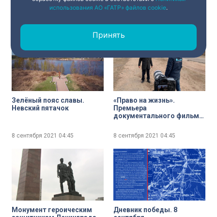
молчания, новые
использования АО «ГАТР» файлов cookie
.
выставки и другие
события, посвященные
8 сентября 2021
04:45
8 сентября 2021
04:45
80-летию начала блокады
Принять
Ленинграда
Зелёный пояс славы.
«Право на жизнь».
Невский пятачок
Премьера
документального фильма
на телеканале «Санкт-
Петербурге»
8 сентября 2021
04:45
8 сентября 2021
04:45
Монумент героическим
Дневник победы. 8