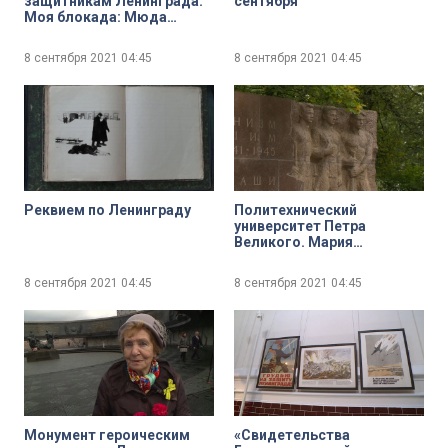
защитникам Ленинграда.
сентября
Моя блокада: Мюда
Баталина
8 сентября 2021
04:45
8 сентября 2021
04:45
Реквием по Ленинграду
Политехнический
университет Петра
Великого. Мария
Новикова-Охонская и
Роман Панов, ведущий
8 сентября 2021
04:45
8 сентября 2021
04:45
специалист музея истории
Университета вспоминают
воинов-политехников
Монумент героическим
«Свидетельства