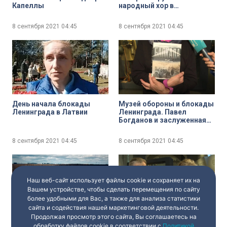
Капеллы
народный хор в
Петербурге в день 80-
летия начала блокады
8 сентября 2021
04:45
8 сентября 2021
04:45
Ленинграда
День начала блокады
Музей обороны и блокады
Ленинграда в Латвии
Ленинграда. Павел
Богданов и заслуженная
артистка России
Валентина Панина о
8 сентября 2021
04:45
8 сентября 2021
04:45
важности сохранения
памяти о блокаде
Наш веб-сайт использует файлы cookie и сохраняет их на
Вашем устройстве, чтобы сделать перемещения по сайту
более удобными для Вас, а также для анализа статистики
сайта и содействия нашей маркетинговой деятельности.
Продолжая просмотр этого сайта, Вы соглашаетесь на
Зелёный пояс славы.
Музей обороны и блокады
обработку файлов cookie в соответствии с
Политикой
Цветок жизни
Ленинграда. Минута