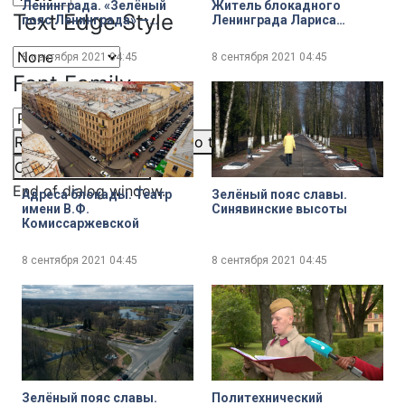
Ленинграда. «Зелёный
Житель блокадного
Text Edge Style
пояс Ленинграда» —
Ленинграда Лариса
презентация книга
Лужина
Анатолия Аграфенина
8 сентября 2021
04:45
8 сентября 2021
04:45
Font Family
Reset
restore all settings to the default values
Done
Close Modal Dialog
End of dialog window.
Адреса блокады. Театр
Зелёный пояс славы.
имени В.Ф.
Синявинские высоты
Комиссаржевской
8 сентября 2021
04:45
8 сентября 2021
04:45
Зелёный пояс славы.
Политехнический