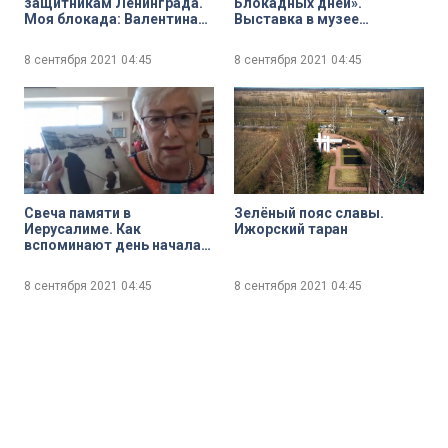
защитникам Ленинграда.
Блокадных дней».
Моя блокада: Валентина
Выставка в музее
Фёдорова
Суворова, посвящённая
роли «печатного слова» в
8 сентября 2021
04:45
8 сентября 2021
04:45
годы Великой
Отечественной войны
Свеча памяти в
Зелёный пояс славы.
Иерусалиме. Как
Ижорский таран
вспоминают день начала
блокады в Израиле?
8 сентября 2021
04:45
8 сентября 2021
04:45