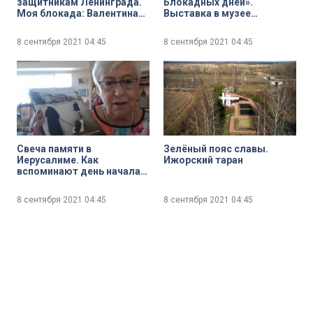
защитникам Ленинграда.
Блокадных дней».
Моя блокада: Валентина
Выставка в музее
Фёдорова
Суворова, посвящённая
роли «печатного слова» в
8 сентября 2021
04:45
8 сентября 2021
04:45
годы Великой
Отечественной войны
Свеча памяти в
Зелёный пояс славы.
Иерусалиме. Как
Ижорский таран
вспоминают день начала
блокады в Израиле?
8 сентября 2021
04:45
8 сентября 2021
04:45