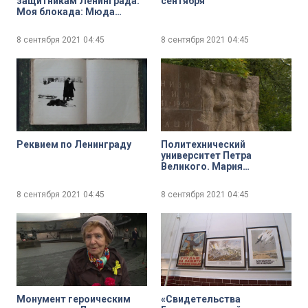
защитникам Ленинграда.
сентября
Моя блокада: Мюда
Баталина
8 сентября 2021
04:45
8 сентября 2021
04:45
Реквием по Ленинграду
Политехнический
университет Петра
Великого. Мария
Новикова-Охонская и
Роман Панов, ведущий
8 сентября 2021
04:45
8 сентября 2021
04:45
специалист музея истории
Университета вспоминают
воинов-политехников
Монумент героическим
«Свидетельства