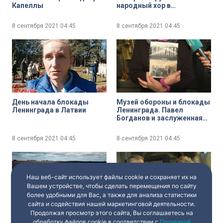
Капеллы
народный хор в
Петербурге в день 80-
летия начала блокады
8 сентября 2021
04:45
8 сентября 2021
04:45
Ленинграда
День начала блокады
Музей обороны и блокады
Ленинграда в Латвии
Ленинграда. Павел
Богданов и заслуженная
артистка России
Валентина Панина о
8 сентября 2021
04:45
8 сентября 2021
04:45
важности сохранения
памяти о блокаде
Наш веб-сайт использует файлы cookie и сохраняет их на
Вашем устройстве, чтобы сделать перемещения по сайту
более удобными для Вас, а также для анализа статистики
сайта и содействия нашей маркетинговой деятельности.
Продолжая просмотр этого сайта, Вы соглашаетесь на
Зелёный пояс славы.
Музей обороны и блокады
обработку файлов cookie в соответствии с
Политикой
Цветок жизни
Ленинграда. Минута