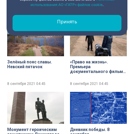
молчания, новые
использования АО «ГАТР» файлов cookie
.
выставки и другие
события, посвященные
8 сентября 2021
04:45
8 сентября 2021
04:45
80-летию начала блокады
Принять
Ленинграда
Зелёный пояс славы.
«Право на жизнь».
Невский пятачок
Премьера
документального фильма
на телеканале «Санкт-
Петербурге»
8 сентября 2021
04:45
8 сентября 2021
04:45
Монумент героическим
Дневник победы. 8