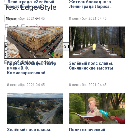
Ленинграда. «Зелёный
Житель блокадного
Text Edge Style
пояс Ленинграда» —
Ленинграда Лариса
презентация книга
Лужина
Анатолия Аграфенина
8 сентября 2021
04:45
8 сентября 2021
04:45
Font Family
Reset
restore all settings to the default values
Done
Close Modal Dialog
End of dialog window.
Адреса блокады. Театр
Зелёный пояс славы.
имени В.Ф.
Синявинские высоты
Комиссаржевской
8 сентября 2021
04:45
8 сентября 2021
04:45
Зелёный пояс славы.
Политехнический