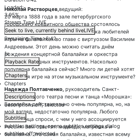
Loaded
:
Николай Растворцев,
ведущий:
3.95%
20 марта 1888 года в зале петербургского
Stream Type
LIVE
городского кредитного общества состоялось
Seek to live, currently behind live
LIVE
первое выступление оркестра кружка любителей
Remaining Time
-
6:42
игры на балалайках во главе с виртуозом Василием
Андреевым. Этот день можно считать днём
1x
рождения концертной балалайки и оркестра
русских народных инструментов. Насколько
Playback Rate
популярна балалайка сейчас? Много ли детей хотят
Chapters
обучиться игре на этом музыкальном инструменте?
Chapters
Надежда Полтавченко,
руководитель Санкт-
Петербургского театра песни и танца «Морошка»:
Descriptions
Балалайка действительно очень популярна, но, на
descriptions off
, selected
мой взгляд, недостаточно популярна. Любого
Subtitles
иностранца спроси, с чем у него ассоциируется
subtitles settings
, opens subtitles settings dialog
Россия. Вам ответят: медведь, матрёшка и
subtitles off
, selected
балалайка. Эта самая балалайка, известная всему