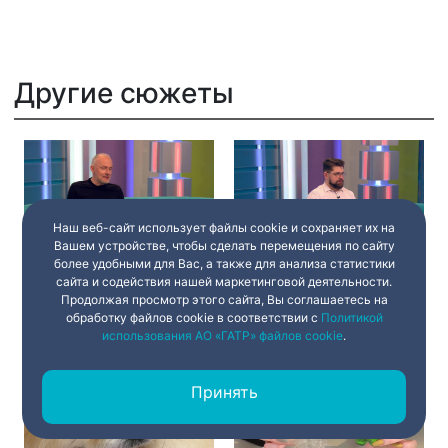
Другие сюжеты
Наш веб-сайт использует файлы cookie и сохраняет их на
Вашем устройстве, чтобы сделать перемещения по сайту
более удобными для Вас, а также для анализа статистики
«Ноябрь». Музыкальный
В чём опасность аритмии?
спектакль группы
сайта и содействия нашей маркетинговой деятельности.
«Мегаполис» в
Продолжая просмотр этого сайта, Вы соглашаетесь на
Александринском театре
обработку файлов cookie в соответствии с
Политикой
использования АО «ГАТР» файлов cookie
.
19 марта 2021
04:45
19 марта 2021
04:45
Принять