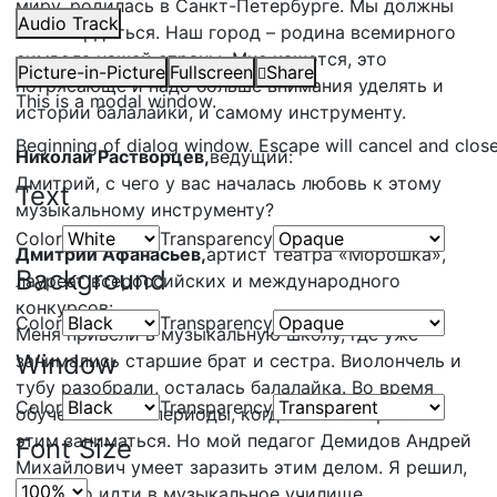
миру, родилась в Санкт-Петербурге. Мы должны
Audio Track
этим гордиться. Наш город – родина всемирного
символа нашей страны. Мне кажется, это
Picture-in-Picture
Fullscreen
Share
потрясающе и надо больше внимания уделять и
This is a modal window.
истории балалайки, и самому инструменту.
Beginning of dialog window. Escape will cancel and clos
Николай Растворцев,
ведущий:
Дмитрий, с чего у вас началась любовь к этому
Text
музыкальному инструменту?
Color
Transparency
Дмитрий Афанасьев,
артист театра «Морошка»,
Background
лауреат всероссийских и международного
конкурсов:
Color
Transparency
Меня привели в музыкальную школу, где уже
Window
занимались старшие брат и сестра. Виолончель и
тубу разобрали, осталась балалайка. Во время
Color
Transparency
обучения были периоды, когда я хотел бросить
этим заниматься. Но мой педагог Демидов Андрей
Font Size
Михайлович умеет заразить этим делом. Я решил,
что надо идти в музыкальное училище.