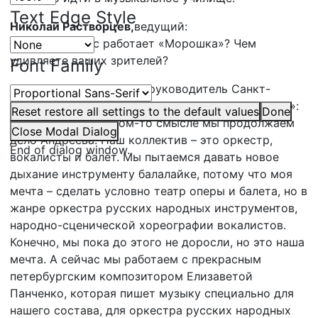
Text Edge Style
Николай Растворцев,
ведущий:
Над чем сейчас работает «Морошка»? Чем
удивляете ваших зрителей?
Font Family
Надежда Полтавченко,
руководитель Санкт-
Петербургского театра песни и танца «Морошка»:
Reset
restore all settings to the default values
Done
Надеюсь, что в каком-то смысле мы продолжаем
Close Modal Dialog
дело Андреева. Наш коллектив – это оркестр,
End of dialog window.
вокалисты и балет. Мы пытаемся давать новое
дыхание инструменту балалайке, потому что моя
мечта – сделать условно театр оперы и балета, но в
жанре оркестра русских народных инструментов,
народно-сценической хореографии вокалистов.
Конечно, мы пока до этого не доросли, но это наша
мечта. А сейчас мы работаем с прекрасным
петербургским композитором Елизаветой
Панченко, которая пишет музыку специально для
нашего состава, для оркестра русских народных