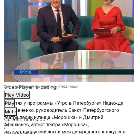
Video Player is loading.
День рождения концертной балалайки
Play Video
В гостях у программы «Утро в Петербурге» Надежда
Play
Полтавченко, руководитель Санкт-Петербургского
Mute
театра песни и танца «Морошка» и Дмитрий
Current Time
0:00
Афанасьев, артист театра «Морошка»,
/
лауреат всероссийских и международного конкурсов.
Duration
6:42