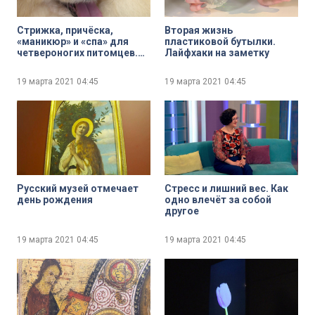
Стрижка, причёска,
Вторая жизнь
«маникюр» и «спа» для
пластиковой бутылки.
четвероногих питомцев.
Лайфхаки на заметку
Правила весеннего
груминга
19 марта 2021
04:45
19 марта 2021
04:45
Русский музей отмечает
Стресс и лишний вес. Как
день рождения
одно влечёт за собой
другое
19 марта 2021
04:45
19 марта 2021
04:45