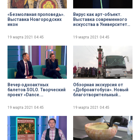
«Безмолвная проповедь».
Вирус как арт-объект.
Выставка Новгородских
Выставка современного
икон
искусства в Университете
ИТМО
19 марта 2021
04:45
19 марта 2021
04:45
Вечер одноактных
Обзорная экскурсия от
балетов SOLO. Творческий
«Доброавтобуса». Новый
проект «Dance.
благотворительный
Dance.Dance»
проект для пенсионеров
возвращается после
19 марта 2021
04:45
19 марта 2021
04:45
вынужденного перерыва