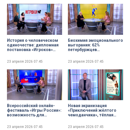
История о человеческом
Биохимия эмоционального
одиночестве: дипломная
выгорания: 62%
постановка «Игроков»
петербуржцев
Гоголя на сцене
сталкивались с этим – как
Молодёжного театра на
вернуться в жизнь без
23 апреля 2026
07:45
23 апреля 2026
07:45
Фонтанке
лишнего кортизола
Всероссийский онлайн-
Новая экранизация
фестиваль «Игры России»:
«Приключений жёлтого
возможность для
чемоданчика», тёплая
каждого внести свой
комедия «Родительский
вклад в сохранение
дом» и «Дом, который
23 апреля 2026
07:45
23 апреля 2026
07:45
народных традиций
построил Джек» Ларса