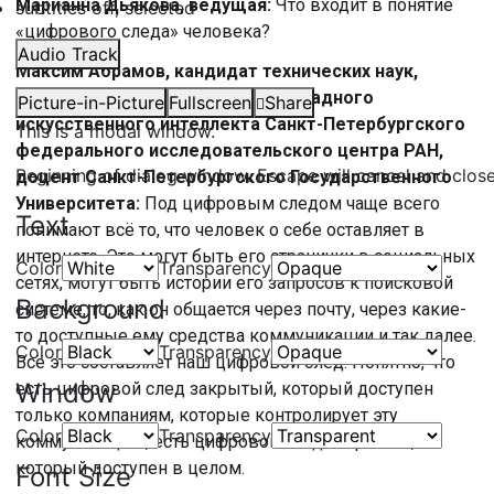
Марианна Дьякова, ведущая:
Что входит в понятие
subtitles off
, selected
«цифрового следа» человека?
Audio Track
Максим Абрамов, кандидат технических наук,
руководитель Лаборатории прикладного
Picture-in-Picture
Fullscreen
Share
искусственного интеллекта Санкт-Петербургского
This is a modal window.
федерального исследовательского центра РАН,
Beginning of dialog window. Escape will cancel and clos
доцент Санкт-Петербургского Государственного
Университета:
Под цифровым следом чаще всего
Text
понимают всё то, что человек о себе оставляет в
интернете. Это могут быть его странички в социальных
Color
Transparency
сетях, могут быть истории его запросов к поисковой
Background
системе, то, как он общается через почту, через какие-
то доступные ему средства коммуникации и так далее.
Color
Transparency
Всё это составляет наш цифровой след. Понятно, что
Window
есть цифровой след закрытый, который доступен
только компаниям, которые контролирует эту
Color
Transparency
коммуникацию, есть цифровой след открытый,
который доступен в целом.
Font Size