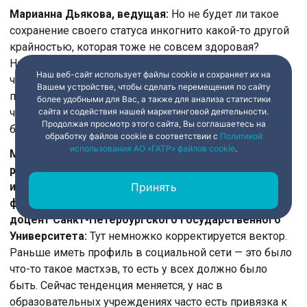
Марианна Дьякова, ведущая:
Но не будет ли такое
сохранение своего статуса инкогнито какой-то другой
крайностью, которая тоже не совсем здоровая?
Например, отсутствие цифрового следа у такого
Наш веб-сайт использует файлы cookie и сохраняет их на
человека может повредить при трудоустройстве или
Вашем устройстве, чтобы сделать перемещения по сайту
при каких-то других социальных контактах, когда у
более удобными для Вас, а также для анализа статистики
человека вообще ничего нет. В наше время, казалось
сайта и содействия нашей маркетинговой деятельности.
Продолжая просмотр этого сайта, Вы соглашаетесь на
бы, что такое невозможно.
обработку файлов cookie в соответствии с
Политикой
использования АО «ГАТР» файлов cookie
.
Максим Абрамов, кандидат технических наук,
руководитель Лаборатории прикладного
искусственного интеллекта Санкт-Петербургского
Принять
федерального исследовательского центра РАН,
доцент Санкт-Петербургского Государственного
Университета:
Тут немножко корректируется вектор.
Раньше иметь профиль в социальной сети — это было
что-то такое мастхэв, то есть у всех должно было
быть. Сейчас тенденция меняется, у нас в
образовательных учреждениях часто есть привязка к