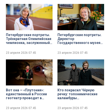
фон Триера в российском
прокате — кинопремьеры
недели
Петербургские портреты.
Петербургские портреты.
Трёхкратная Олимпийская
Директор
чемпионка, заслуженный
Государственного музея-
мастер спорта Татьяна
заповедника «Царское
Казанкина
Село» Ольга Таратынова
23 апреля 2026
07:45
23 апреля 2026
07:45
Вот она — «Плутония»:
Кто покрасил Чёрную
единственный в России
речку: топонимические
геотеатр проводит в
каламбуры
Саблинских пещерах
петербургского блогера с
спектакль по знаменитому
любовью к городу
23 апреля 2026
07:45
23 апреля 2026
07:45
роману Обручева