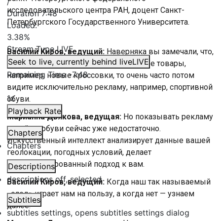
/
исследовательского центра РАН, доцент Санкт-
Duration
7:48
Петербургского Государственного Университета.
Loaded
:
3.38%
Stream Type
LIVE
Василий Киров, ведущий:
Наверняка вы замечали, что,
Seek to live, currently behind live
LIVE
когда ищете в интернете самые разные товары,
Remaining Time
-
7:48
например, новые кроссовки, то очень часто потом
видите исключительно рекламу, например, спортивной
1x
обуви.
Playback Rate
Марианна Дьякова, ведущая:
Но показывать рекламу
какой-то обуви сейчас уже недостаточно.
Chapters
Искусственный интеллект анализирует данные вашей
Chapters
геолокации, погодных условий, делает
персонализированный подход к вам.
Descriptions
descriptions off
, selected
Василий Киров, ведущий:
Когда наш так называемый
«след» играет нам на пользу, а когда нет — узнаем
Subtitles
далее.
subtitles settings
, opens subtitles settings dialog