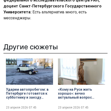
федерального исследовательского центра РАН,
доцент Санкт-Петербургского Государственного
Университета:
Есть альтернатив много, есть
мессенджеры.
Другие сюжеты
Ударим автопробегом: в
«Кому на Руси жить
Петербурге готовятся к
хорошо»: вечно
субботнику и заезду
актуальный вопрос
отечественных ретро-
переосмысливается на
мобилей
выставке к 160-летию
23 апреля 2026
07:45
23 апреля 2026
07:45
поэмы Н.А. Некрасова