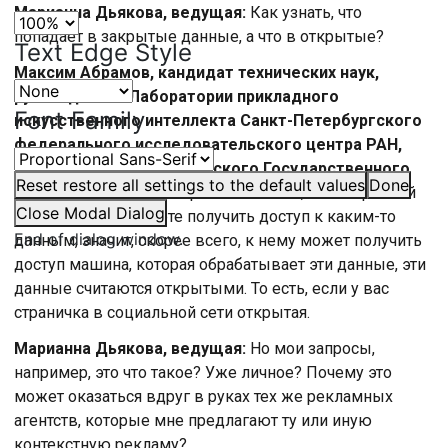
Марианна Дьякова, ведущая:
Как узнать, что
попадает в закрытые данные, а что в открытые?
Text Edge Style
Максим Абрамов, кандидат технических наук,
руководитель Лаборатории прикладного
Font Family
искусственного интеллекта Санкт-Петербургского
федерального исследовательского центра РАН,
доцент Санкт-Петербургского Государственного
Reset
restore all settings to the default values
Done
Университета:
Очень просто: если вы, как сторонний
Close Modal Dialog
пользователь, можете получить доступ к каким-то
End of dialog window.
данным, значит, скорее всего, к нему может получить
доступ машина, которая обрабатывает эти данные, эти
данные считаются открытыми. То есть, если у вас
страничка в социальной сети открытая.
Марианна Дьякова, ведущая:
Но мои запросы,
например, это что такое? Уже личное? Почему это
может оказаться вдруг в руках тех же рекламных
агентств, которые мне предлагают ту или иную
контекстную рекламу?