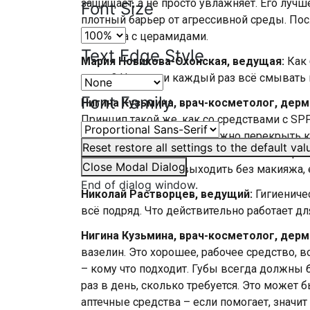
защищает, а не просто увлажняет. Его лучш
Font Size
плотный барьер от агрессивной среды. По
средства с церамидами.
Text Edge Style
Мария Новикова-Охонская, ведущая:
Как 
пудру? Нужно ли каждый раз всё смывать 
Font Family
Нигина Кузьмина, врач-косметолог, дерм
Принцип такой же, как со средствами с SPF
Даже плотный макияж можно перекрыть кол
Reset
restore all settings to the default val
находиться на улице. Хотя сейчас мы стар
Close Modal Dialog
часто рекомендую выходить без макияжа, е
End of dialog window.
Николай Растворцев, ведущий:
Гигиеничес
всё подряд. Что действительно работает дл
Нигина Кузьмина, врач-косметолог, дерм
вазелин. Это хорошее, рабочее средство, 
– кому что подходит. Губы всегда должны
раз в день, сколько требуется. Это может
аптечные средства – если помогает, значит