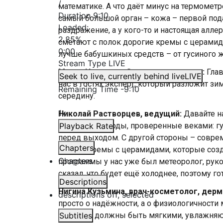
/
математике. А что даёт минус на термометр
Duration
9:10
самый большой орган – кожа – первой подаё
Loaded
:
раздражение, а у кого-то и настоящая алле
2.85%
сметают с полок дорогие кремы с церамида
0:00
лучше бабушкиных средств – от гусиного ж
Stream Type
LIVE
Мария Новикова-Охонская, ведущая:
Глав
Seek to live, currently behind live
LIVE
нас в гостях эксперт, который разложит з
Remaining Time
-
9:10
середину.
1x
Николай Растворцев, ведущий:
Давайте на
народные методы, проверенные веками: гу
Playback Rate
перед выходом. С другой стороны – совр
Chapters
кремы, кремы с церамидами, которые созд
Chapters
программы у нас уже был метеоролог, руко
сказал, что будет ещё холоднее, поэтому г
Descriptions
Нигина Кузьмина, врач-косметолог, дерм
descriptions off
, selected
просто о надёжности, а о физиологичности 
средства должны быть мягкими, увлажняю
Subtitles