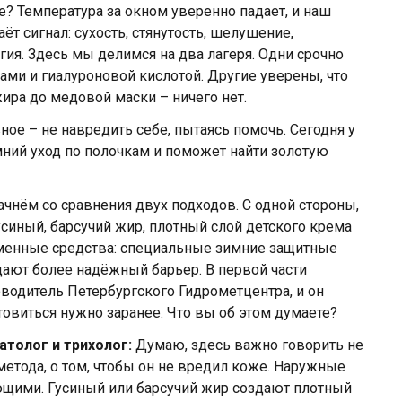
е? Температура за окном уверенно падает, и наш
т сигнал: сухость, стянутость, шелушение,
ргия. Здесь мы делимся на два лагеря. Одни срочно
ми и гиалуроновой кислотой. Другие уверены, что
ира до медовой маски – ничего нет.
ное – не навредить себе, пытаясь помочь. Сегодня у
имний уход по полочкам и поможет найти золотую
чнём со сравнения двух подходов. С одной стороны,
синый, барсучий жир, плотный слой детского крема
еменные средства: специальные зимние защитные
ают более надёжный барьер. В первой части
водитель Петербургского Гидрометцентра, и он
отовиться нужно заранее. Что вы об этом думаете?
атолог и трихолог:
Думаю, здесь важно говорить не
метода, о том, чтобы он не вредил коже. Наружные
щими. Гусиный или барсучий жир создают плотный