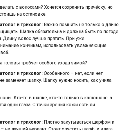
делать с волосами? Хочется сохранить причёску, но
стоишь на остановке.
атолог и трихолог:
Важно помнить не только о длине
защищать. Шапка обязательна и должна быть по погоде
я. Длину волос лучше прятать. При уже
внимание кончикам, использовать увлажняющие
всё.
 головы требует особого ухода зимой?
атолог и трихолог:
Особенного – нет, если нет
не заменяет шапку. Шапку нужно носить, как учила
ны. Кто-то в шапке, кто-то только в капюшоне, а
ся одни глаза. С точки зрения кожи есть ли
атолог и трихолог:
Плотно закутываться шарфом и
– не лучший вариант. Стоит опустить шарф, и влага