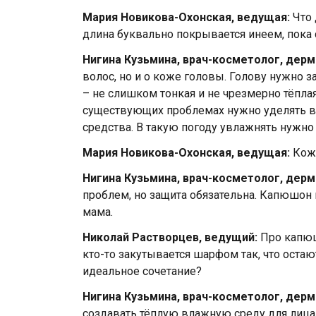
Мария Новикова-Охонская, ведущая:
Что 
длина буквально покрывается инеем, пока 
Нигина Кузьмина, врач-косметолог, дерм
волос, но и о коже головы. Голову нужно 
– не слишком тонкая и не чрезмерно тёпла
существующих проблемах нужно уделять 
средства. В такую погоду увлажнять нужно 
Мария Новикова-Охонская, ведущая:
Кожа
Нигина Кузьмина, врач-косметолог, дерм
проблем, но защита обязательна. Капюшон 
мама.
Николай Растворцев, ведущий:
Про капюшо
кто-то закутывается шарфом так, что остают
идеальное сочетание?
Нигина Кузьмина, врач-косметолог, дерм
создавать тёплую влажную среду для лица 