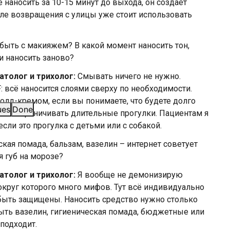
е наносить за 10-15 минут до выхода, он создаёт
сле возвращения с улицы уже стоит использовать
быть с макияжем? В какой момент наносить тон,
и наносить заново?
атолог и трихолог:
Смывать ничего не нужно.
: всё наносится слоями сверху по необходимости.
д-кремом, если вы понимаете, что будете долго
ues
Done
аемся ограничивать длительные прогулки. Пациентам я
сли это прогулка с детьми или с собакой.
кая помада, бальзам, вазелин – интернет советует
я губ на морозе?
атолог и трихолог:
Я вообще не демонизирую
вокруг которого много мифов. Тут всё индивидуально
 быть защищены. Наносить средство нужно столько
 быть вазелин, гигиеническая помада, бюджетные или
 подходит.