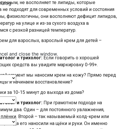
гичным, не восполняет те липиды, которые
dialog
 не подходят для современных условий и состояния
ы, физиологичны, они восполняют дефицит липидов,
ратур на улице и из-за сухого воздуха в
мся с резкой разницей температур.
рем для взрослых, взрослый крем для детей –
ncel and close the window.
атолог и трихолог:
Если говорить о хорошей
ющих средств вы увидите маркировку 0-99+.
кой момент мы наносим крем на кожу? Прямо перед
лицы и начинаем восстановление?
ки за 10-15 минут до выхода из дома?
атолог и трихолог:
При грамотном подходе на
имум два. Один – для постоянного увлажнения,
 плёнки. Второй – так называемый колд-крем или
а, когда его наносили на щёки и руки. Он именно