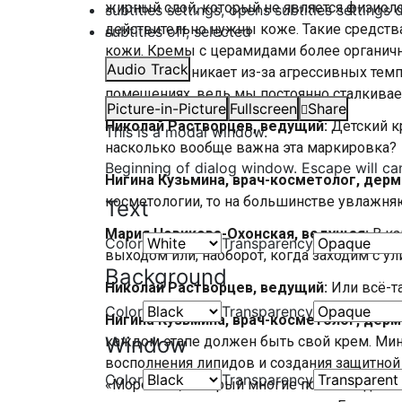
жирный слой, который не является физиоло
subtitles settings
, opens subtitles settings 
действительно нужны коже. Такие средства
subtitles off
, selected
кожи. Кремы с церамидами более органичн
Audio Track
который возникает из-за агрессивных темпе
помещениях, ведь мы постоянно сталкивае
Picture-in-Picture
Fullscreen
Share
Николай Растворцев, ведущий:
Детский к
This is a modal window.
насколько вообще важна эта маркировка?
Beginning of dialog window. Escape will ca
Нигина Кузьмина, врач-косметолог, дерм
косметологии, то на большинстве увлажня
Text
Мария Новикова-Охонская, ведущая:
В ка
Color
Transparency
выходом или, наоборот, когда заходим с у
Background
Николай Растворцев, ведущий:
Или всё-та
Color
Transparency
Нигина Кузьмина, врач-косметолог, дерм
Window
каждом этапе должен быть свой крем. Мин
восполнения липидов и создания защитной
Color
Transparency
«Морозко», который многие помнят с детств