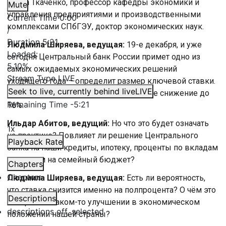
Елена Ткаченко, профессор кафедры экономики и
Mute
управления предприятиями и производственными
Current Time
0:00
комплексами СПбГЭУ, доктор экономических наук.
/
Duration
5:21
Людмила Ширяева, ведущая:
19-е декабря, и уже
Loaded
:
сегодня Центральный банк России примет одно из
5.10%
самых ожидаемых экономических решений
Stream Type
LIVE
уходящего года – определит размер ключевой ставки.
Seek to live, currently behind live
LIVE
Эксперты прогнозируют её возможное снижение до
Remaining Time
-
5:21
16%.
Ильдар Абитов, ведущий:
Но что это будет означать
1x
на практике? Повлияет ли решение Центрального
Playback Rate
банка на наши кредиты, ипотеку, проценты по вкладам
и в целом на семейный бюджет?
Chapters
Chapters
Людмила Ширяева, ведущая:
Есть ли вероятность,
что ставка снизится именно на полпроцента? О чём это
Descriptions
говорит? О каком-то улучшении в экономическом
descriptions off
, selected
положении нашей страны?