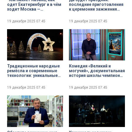
одет Екатеринбург и в чём
последние приготовления
ходит Москва —
к церемонии зажжения
культурную карту
главной ёлки города и
городов-миллионников
открытая студия
19 декабря 2025
07:45
19 декабря 2025
07:45
собрали в библиотеке
телеканала «Санкт-
«Шкаф»
Петербург»
Традиционные народные
Комедия «Великий и
ремёсла и современные
могучий», документальная
технологии: уникальные
история школы чемпионов
световые представления
«Метод Тутберидзе» и
на Якорной площади
второй сезон «Fallout» —
19 декабря 2025
07:45
19 декабря 2025
07:45
Кронштадта
сериальные новинки