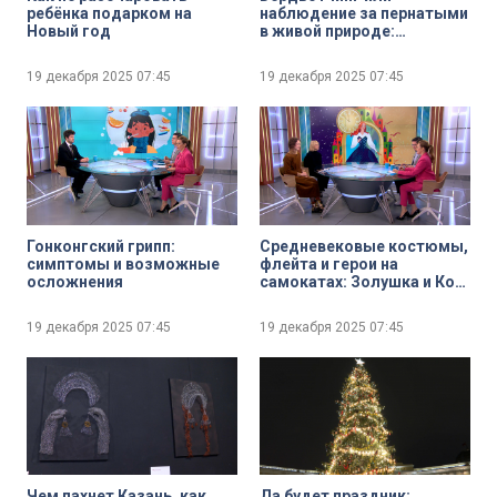
ребёнка подарком на
наблюдение за пернатыми
Новый год
в живой природе:
начинается зимний сезон
орнитологических
19 декабря 2025
07:45
19 декабря 2025
07:45
экскурсий
Гонконгский грипп:
Средневековые костюмы,
симптомы и возможные
флейта и герои на
осложнения
самокатах: Золушка и Кот
в сапогах встретятся в
постановке на сцене
19 декабря 2025
07:45
19 декабря 2025
07:45
«Балтийского дома»
Чем пахнет Казань, как
Да будет праздник: