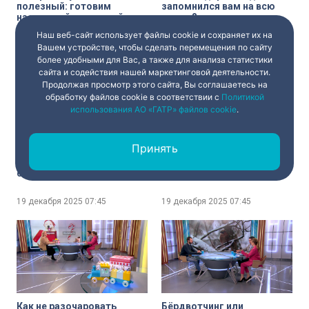
полезный: готовим
запомнился вам на всю
настоящий домашний
жизнь?
Клюквейн
Наш веб-сайт использует файлы cookie и сохраняет их на
19 декабря 2025
07:45
19 декабря 2025
07:45
Вашем устройстве, чтобы сделать перемещения по сайту
более удобными для Вас, а также для анализа статистики
сайта и содействия нашей маркетинговой деятельности.
Продолжая просмотр этого сайта, Вы соглашаетесь на
обработку файлов cookie в соответствии с
Политикой
использования АО «ГАТР» файлов cookie
.
Принять
Стрижка омолаживает: в
Больше знаков хороших и
петербургских парках и
разных: в новом году на
скверах проводится
дорогах появятся более 60
санитарная обрезка
новых дорожных знаков и
сирени
табличек
19 декабря 2025
07:45
19 декабря 2025
07:45
Как не разочаровать
Бёрдвотчинг или