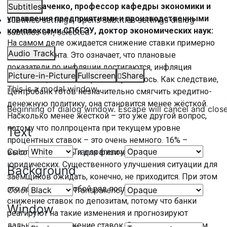
Елена Ткаченко, профессор кафедры экономики и
Subtitles
управления предприятиями и производственными
subtitles settings
, opens subtitles settings dialog
комплексами СПбГЭУ, доктор экономических наук:
subtitles off
, selected
На самом деле ожидается снижение ставки примерно
Audio Track
на полпроцента. Это означает, что плановые
показатели по инфляции достигаются, инфляция
Picture-in-Picture
Fullscreen
Share
снижается, как это и прогнозировалось. Как следствие,
This is a modal window.
Центробанк готов незначительно смягчить кредитно-
денежную политику, она становится менее жёсткой.
Beginning of dialog window. Escape will cancel and clos
Насколько менее жёсткой – это уже другой вопрос,
потому что полпроцента при текущем уровне
Text
процентных ставок – это очень немного. 16% –
Color
Transparency
высокий уровень и для физических лиц, и для
юридических. Существенного улучшения ситуации для
Background
заёмщиков ожидать, конечно, не приходится. При этом
это повлечёт за собой ряд последствий, например,
Color
Transparency
снижение ставок по депозитам, потому что банки
Window
реагируют на такие изменения и прогнозируют
дальнейшее снижение ставок. Ставки по депозитам,