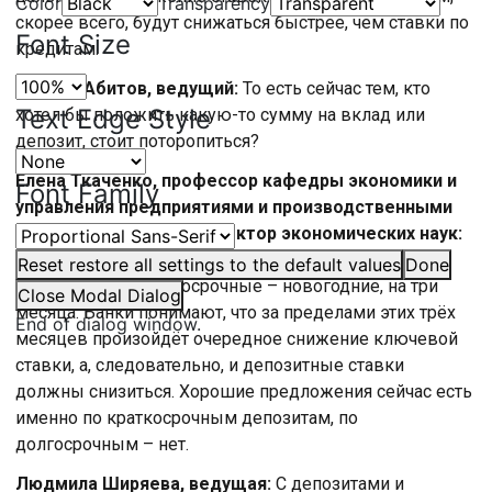
Color
Transparency
скорее всего, будут снижаться быстрее, чем ставки по
Font Size
кредитам.
Ильдар Абитов, ведущий:
То есть сейчас тем, кто
Text Edge Style
хотел бы положить какую-то сумму на вклад или
депозит, стоит поторопиться?
Елена Ткаченко, профессор кафедры экономики и
Font Family
управления предприятиями и производственными
комплексами СПбГЭУ, доктор экономических наук:
Сейчас депозиты по хорошим ставкам, как правило,
Reset
restore all settings to the default values
Done
предлагаются краткосрочные – новогодние, на три
Close Modal Dialog
месяца. Банки понимают, что за пределами этих трёх
End of dialog window.
месяцев произойдёт очередное снижение ключевой
ставки, а, следовательно, и депозитные ставки
должны снизиться. Хорошие предложения сейчас есть
именно по краткосрочным депозитам, по
долгосрочным – нет.
Людмила Ширяева, ведущая:
С депозитами и