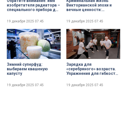
Обратите внимание: имя
Криминальная жизнь
изобретателя радиатора –
Викторианской эпохи и
специального прибора для
вечные ценности:
обогрева помещений
«Трёхгрошовая история»
Франца Карловича Сан-
на сцене театра имени В.Ф,
19 декабря 2025
07:45
19 декабря 2025
07:45
Галли на карте Петербурга
Комиссаржевской
Зимний суперфуд:
Зарядка для
выбираем квашеную
«серебряного» возраста.
капусту
Упражнения для гибкости
суставов плеч и локтей и
на координацию
19 декабря 2025
07:45
19 декабря 2025
07:45