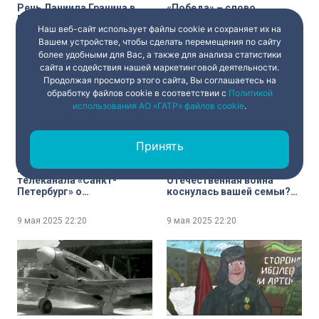
Речь Даниила Гранина в
«Победа» – слово
Бундестаге. 2014 год
женского рода. Женщины
Наш веб-сайт использует файлы cookie и сохраняет их на
и дети на войне
Вашем устройстве, чтобы сделать перемещения по сайту
более удобными для Вас, а также для анализа статистики
9 мая 2025
22:20
9 мая 2025
22:20
сайта и содействия нашей маркетинговой деятельности.
Продолжая просмотр этого сайта, Вы соглашаетесь на
обработку файлов cookie в соответствии с
Политикой
использования АО «ГАТР» файлов cookie
.
Принять
Наша победа. Сотрудники
Как Великая
телеканала «Санкт-
Отечественная война
Петербург» о
коснулась вашей семьи?
родственниках –
Опрос
участниках войны
9 мая 2025
22:20
9 мая 2025
22:20