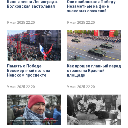
Кино и песни Ленинграда.
Они приближали Победу.
Волховская застольная
Незаметные на фоне
знаковых сражений
подвиги
9 мая 2025
22:20
9 мая 2025
22:20
Память о Победе.
Как прошел главный парад
Бессмертный полк на
страны на Красной
Невском проспекте
площади
9 мая 2025
22:20
9 мая 2025
22:20