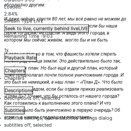
абсолютно другим.
Loaded
:
2.84%
И даже сейчас, спустя 80 лет, мы всё равно не можем до
Stream Type
LIVE
конца осознать, а что было бы с нами, если бы наши
Seek to live, currently behind live
LIVE
герои тогда нас не спасли. А ведь этого города, в
Remaining Time
-
9:03
котором мы сейчас живём, могло бы и не быть.
1x
И дело не только в том, что фашисты хотели стереть
Playback Rate
Ленинград с лица земли. Это действительно было так,
это был их план. Но был ещё и другой план, который
Chapters
тоже предполагал почти полное уничтожение города. И
Chapters
это был не немецкий, а наш план – «План Д». Что было
бы с Ленинградом, если бы отдали приказ реализовать
Descriptions
«План Д»? Точнее, что бы осталось от нашего города?
descriptions off
, selected
Как готовились к выполнению этого плана? И что
должно было быть уничтожено в первую очередь? Об
Subtitles
этом — в нашем следующем репортаже».
subtitles settings
, opens subtitles settings dialog
subtitles off
, selected