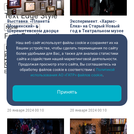
Text Edge Style
Выставка. «Планета
Эксперимент. «Хармс-
Мравинский» в
Ёлка» на Старый Новый
Шереметевском дворце
год в Театральном музее
Font Family
Наш веб-сайт использует файлы cookie и сохраняет их на
20 января 2024
00:10
20 января 2024
00:10
Вашем устройстве, чтобы сделать перемещения по сайту
более удобными для Вас, а также для анализа статистики
Reset
restore all settings to the default values
Done
сайта и содействия нашей маркетинговой деятельности.
Close Modal Dialog
Продолжая просмотр этого сайта, Вы соглашаетесь на
обработку файлов cookie в соответствии с
Политикой
End of dialog window.
использования АО «ГАТР» файлов cookie
.
Интервью. Художник
Книга отзывов. Выставка
Принять
Михаил Шемякин – о книге
«Школа Филонова» в
«Моя жизнь: до изгнания»,
Мраморном дворце
о работах, которые он
написал и о тех, на
20 января 2024
00:10
20 января 2024
00:10
которые не решился