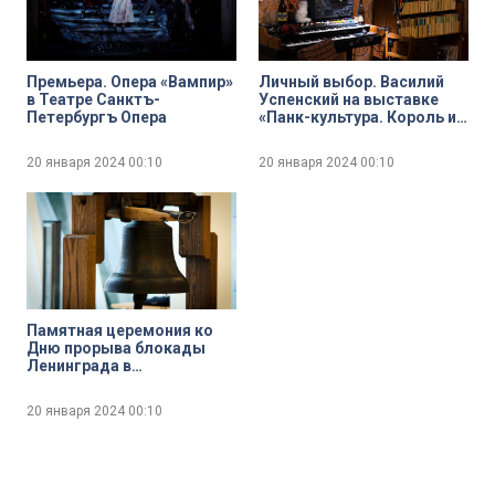
Премьера. Опера «Вампир»
Личный выбор. Василий
в Театре Санктъ-
Успенский на выставке
Петербургъ Опера
«Панк-культура. Король и
Шут»
20 января 2024
00:10
20 января 2024
00:10
Памятная церемония ко
Дню прорыва блокады
Ленинграда в
Реставрационно-
хранительском центре
20 января 2024
00:10
«Старая Деревня»
Государственного
Эрмитажа