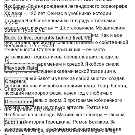
/
Якобсона. Со дня рождения легендарного хореографа
Duration
5:29
ХХ века — 120 лет. Сейчас в учебниках истории
Loaded
:
Леонида Якобсона упоминают в ряду с титанами
5.27%
советского искусства — Шостаковичем, Мравинским,
Stream Type
LIVE
Аникушиным, Товстоноговым, Бродским. Как и все
Seek to live, currently behind live
LIVE
они, он уже при жизни слышал отзывы о собственной
Remaining Time
-
5:29
гениальности. Степень признания — ей часто
награждают художников, преодолевших пределы
1x
обозримые их временем и средой. Якобсон смело
Playback Rate
шагнул из блестящей академической традиции в
современный балет и увлек за собой многих, создав
Chapters
свой особенный «якобсоновский» театр. Театр балета,
Chapters
носящий имя хореографа, начал год с любимых
мастером — малых форм. В программе юбилейного
Descriptions
вечера блистали не только артисты Театра им.
descriptions off
, selected
Якобсона, но и звёзды Мариинского театра — Оксана
Скорик, Виктория Терёшкина, Роман Беляков. За
Subtitles
выступлениями — с момента их подготовки следил
subtitles settings
, opens subtitles settings dialog