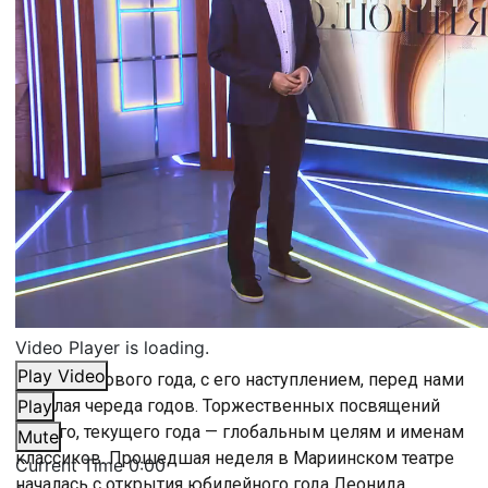
Video Player is loading.
Play Video
С самого Нового года, с его наступлением, перед нами
— целая череда годов. Торжественных посвящений
Play
нашего, текущего года — глобальным целям и именам
Mute
классиков. Прошедшая неделя в Мариинском театре
Current Time
0:00
началась с открытия юбилейного года Леонида