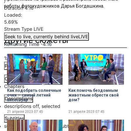
/
работы фотохудожников Дарья Богдашкина.
Duration
4:16
Loaded
:
5.69%
Stream Type
LIVE
Seek to live, currently behind live
LIVE
Другие сюжеты
Remaining Time
-
4:16
1x
Playback Rate
Chapters
Chapters
Как подобрать солнечные
Как помочь бездомным
очки — самый летний
животным обрести свой
Descriptions
аксессуар
дом?
descriptions off
, selected
21 апреля 2023
07:45
21 апреля 2023
07:45
Subtitles
subtitles settings
, opens subtitles settings dialog