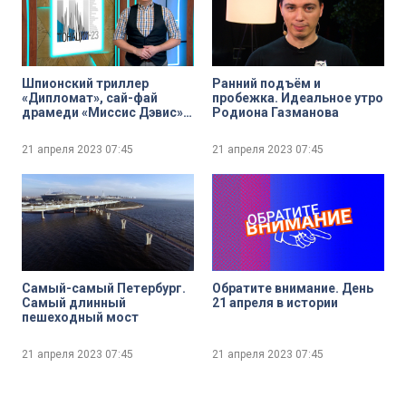
Шпионский триллер
Ранний подъём и
«Дипломат», сай-фай
пробежка. Идеальное утро
драмеди «Миссис Дэвис» и
Родиона Газманова
ремейк триллера Д.
Кроненберга 1988 года –
21 апреля 2023
07:45
21 апреля 2023
07:45
«Связанные насмерть».
Лучшие сериальные
новинки этой недели
Самый-самый Петербург.
Обратите внимание. День
Самый длинный
21 апреля в истории
пешеходный мост
21 апреля 2023
07:45
21 апреля 2023
07:45