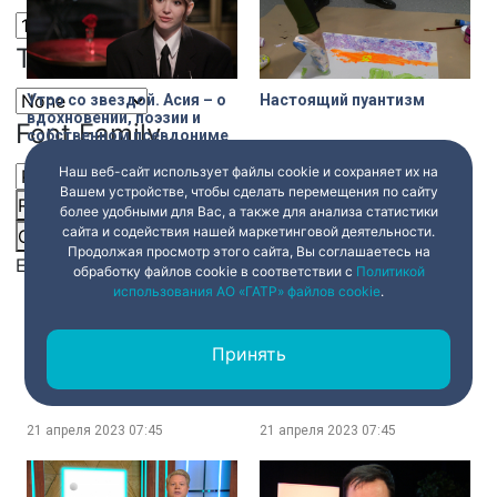
Text Edge Style
Утро со звездой. Асия – о
Настоящий пуантизм
вдохновении, поэзии и
Font Family
собственном псевдониме
Наш веб-сайт использует файлы cookie и сохраняет их на
21 апреля 2023
07:45
21 апреля 2023
07:45
Вашем устройстве, чтобы сделать перемещения по сайту
Reset
restore all settings to the default values
Done
более удобными для Вас, а также для анализа статистики
сайта и содействия нашей маркетинговой деятельности.
Close Modal Dialog
Продолжая просмотр этого сайта, Вы соглашаетесь на
End of dialog window.
обработку файлов cookie в соответствии с
Политикой
использования АО «ГАТР» файлов cookie
.
Царство фонтанов и
С носом и без носа. ТЮЗ
Принять
цветов. Петергоф
им. Брянцева представил
готовится к началу
новую интерпретацию
летнего сезона
повести Н. В. Гоголя «Нос».
21 апреля 2023
07:45
21 апреля 2023
07:45