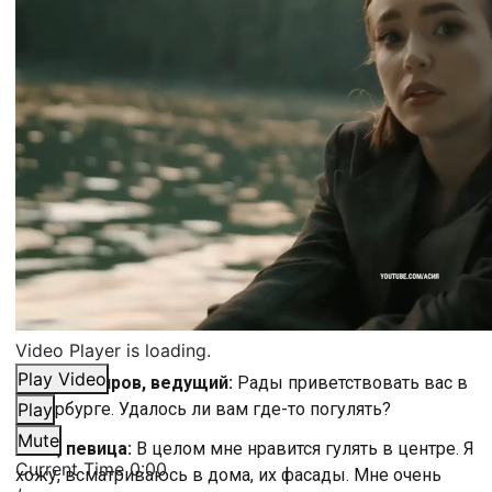
Video Player is loading.
Play Video
Василий Киров, ведущий:
Рады приветствовать вас в
Петербурге. Удалось ли вам где-то погулять?
Play
Mute
Асия, певица:
В целом мне нравится гулять в центре. Я
Current Time
0:00
хожу, всматриваюсь в дома, их фасады. Мне очень