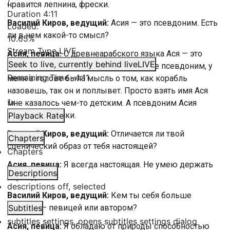
/
нравится лепнина, фрески.
Duration
4:11
Василий Киров, ведущий:
Асия — это псевдоним. Есть
Loaded
:
ли в нем какой-то смысл?
10.65%
Stream Type
LIVE
Асия, певица:
С древнеарабского языка Ася — это
Seek to live, currently behind live
LIVE
лечащее слово. Когда я выбирала себе псевдоним, у
Remaining Time
-
4:11
меня в голове была мысль о том, как корабль
назовешь, так он и поплывет. Просто взять имя Ася
1x
мне казалось чем-то детским. А псевдоним Асия
звучит по-царски.
Playback Rate
Василий Киров, ведущий:
Отличается ли твой
Chapters
сценический образ от тебя настоящей?
Chapters
Асия, певица:
Я всегда настоящая. Не умею держать
Descriptions
образ долго.
descriptions off
, selected
Василий Киров, ведущий:
Кем ты себя больше
видишь — певицей или автором?
Subtitles
subtitles settings
, opens subtitles settings dialog
Асия, певица:
Я обладаю от природы способностью