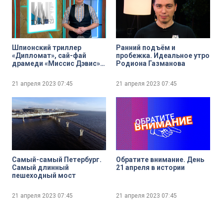
Шпионский триллер
Ранний подъём и
«Дипломат», сай-фай
пробежка. Идеальное утро
драмеди «Миссис Дэвис» и
Родиона Газманова
ремейк триллера Д.
Кроненберга 1988 года –
21 апреля 2023
07:45
21 апреля 2023
07:45
«Связанные насмерть».
Лучшие сериальные
новинки этой недели
Самый-самый Петербург.
Обратите внимание. День
Самый длинный
21 апреля в истории
пешеходный мост
21 апреля 2023
07:45
21 апреля 2023
07:45