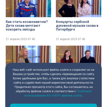
Как стать космонавтом?
Концерты сербской
Дети снова мечтают
духовной музыки снова в
покорять звёзды
Петербурге
21 апреля 2023
07:45
21 апреля 2023
07:45
Наш веб-сайт использует файлы cookie и сохраняет их на
Вашем устройстве, чтобы сделать перемещения по сайту
Самая талантливая
Премьера
более удобными для Вас, а также для анализа статистики
наставница в истории
восстановленных балетов
сайта и содействия нашей маркетинговой деятельности.
России. В Кобрино
Леонида Якобсона
Продолжая просмотр этого сайта, Вы соглашаетесь на
отметят 265-летие с дня
рождения Арины
обработку файлов cookie в соответствии с
Политикой
21 апреля 2023
07:45
21 апреля 2023
07:45
Родионовны
использования АО «ГАТР» файлов cookie
.