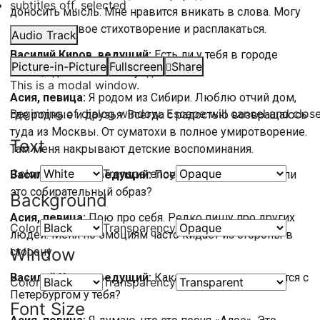
subtitles off
, selected
доносить мысль. Мне нравится вникать в слова. Могу
читать красивое стихотворение и расплакаться.
Audio Track
Василий Киров, ведущий:
Есть ли у тебя в городе
Picture-in-Picture
Fullscreen
Share
место, где ты любишь уединяться?
This is a modal window.
Асия, певица:
Я родом из Сибири. Люблю отчий дом,
Beginning of dialog window. Escape will cancel and clos
где родные и друзья. Всегда с радостью возвращаюсь
туда из Москвы. От суматохи в полное умиротворение.
Text
Там меня накрывают детские воспоминания.
Color
Transparency
Василий Киров, ведущий:
Поешь ли ты про себя или
это собирательный образ?
Background
Асия, певица:
Пою про себя. Редко пишу про других
Color
Transparency
людей. Меня по эмоциям часто кидает из стороны в
Window
сторону.
Василий Киров, ведущий:
Какая песня ассоциируется с
Color
Transparency
Петербургом у тебя?
Font Size