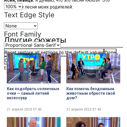
Асия, певица:
Я думаю, что это песня «Алоэ». Это
любимая песня моих родителей.
Text Edge Style
Font Family
Другие сюжеты
Reset
restore all settings to the default values
Done
Close Modal Dialog
End of dialog window.
Как подобрать солнечные
Как помочь бездомным
очки — самый летний
животным обрести свой
аксессуар
дом?
21 апреля 2023
07:45
21 апреля 2023
07:45