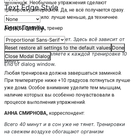
челлендж. Необычные упражнения сделают
Text Edge Style
тренировку интересной. Да, не всё получается сразу.
Действует правило: лучше меньше, да техничнее.
Font Family
АННА БЕЛАВИНА,
тренер
Предела совершенству нет. Здесь всё зависит от
уровня вашей подготовки. Если вы начинающий
Reset
restore all settings to the default values
Done
бегун, то вы прибавляете к каждой тренировке 10
Close Modal Dialog
минут.
End of dialog window.
Любая тренировка должна завершаться заминкой.
При температуре ниже +10 градусов потянуться лучше
уже дома. Особое внимание уделите тем мышцам,
наличие которых вы особенно почувствовали в
процессе выполнения упражнений.
АННА СМИРНОВА,
корреспондент:
Всего 40 минут и в сон уже не тянет. Тренировки
на свежем воздухе обогащают организм