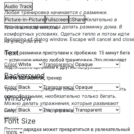
тепло.
Audio Track
Любая тренировка начинается с разминки.
Разминку начинаем сверху вниз. Желательно в
Picture-in-Picture
Fullscreen
Share
прохладное время года делать разминку дома. В
This is a modal window.
комфортных условиях. Одеться тепло и потом идти
Beginning of dialog window. Escape will cancel and clos
на улицу бегать.
Text
После разминки приступаем к пробежке. 15 минут бега
— успешное начало любой тренировки. Это позволяет
Color
Transparency
подготовить организм к другим нагрузкам.
Background
АННА БЕЛАВИНА,
тренер
Color
Transparency
Тренировки на улице не обязательно должны быть
однообразными, необязательно только бегать.
Window
Можно делать упражнения, которые развивают
Color
Transparency
силу, выносливость, упражнения на все группы
мышц.
Font Size
Простая зарядка может превратиться в увлекательный