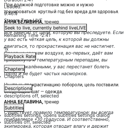
При должной подготовке можно и нужно
Loaded
:
тренироваться круглый год без вреда для здоровья.
9.46%
Stream Type
LIVE
АННА БЕЛАВИНА,
тренер
Seek to live, currently behind live
LIVE
Всё зависит от цели, которую вы преследуете. Если
Remaining Time
-
2:41
у вас есть чёткая цель, к которой вы должны
двигаться, то прокрастинация вас не настигнет.
1x
Спорт на свежем воздухе, во-первых, даёт вам
Playback Rate
привыкнуть к температурным перепадам, вы
будете закалёнными, у вас перестанет болеть
Chapters
горло и не будет частых насморков.
Chapters
Ну что ж, прокрастинацию побороли, цель поставили.
Descriptions
Следующий шаг — одежда.
descriptions off
, selected
АННА БЕЛАВИНА,
тренер
Subtitles
Существует правило температурное: вы всегда
subtitles settings
, opens subtitles settings dialog
прибавляете +10 градусов. И соответственно,
subtitles off
, selected
экипировка, которая отводит влагу и держит