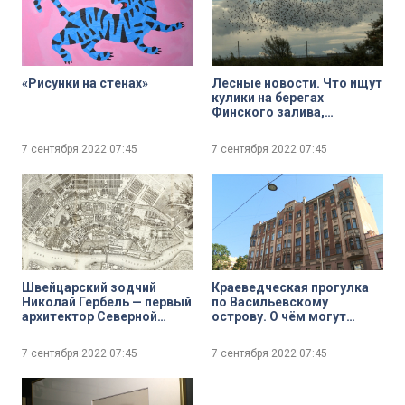
«Рисунки на стенах»
Лесные новости. Что ищут
кулики на берегах
Финского залива,
мурмурация скворцов и
дизайнерские решения
7 сентября 2022
07:45
7 сентября 2022
07:45
для барсучьих нор
Швейцарский зодчий
Краеведческая прогулка
Николай Гербель — первый
по Васильевскому
архитектор Северной
острову. О чём могут
столицы
рассказать доходные
дома
7 сентября 2022
07:45
7 сентября 2022
07:45