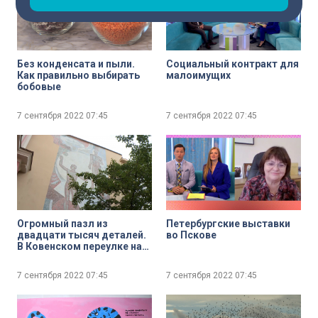
Без конденсата и пыли.
Социальный контракт для
Как правильно выбирать
малоимущих
бобовые
7 сентября 2022
07:45
7 сентября 2022
07:45
Огромный пазл из
Петербургские выставки
двадцати тысяч деталей.
во Пскове
В Ковенском переулке на
стене Школы
олимпийского резерва
7 сентября 2022
07:45
7 сентября 2022
07:45
восстановили мозаичное
полотно