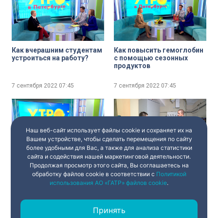
Как вчерашним студентам
Как повысить гемоглобин
устроиться на работу?
с помощью сезонных
продуктов
7 сентября 2022
07:45
7 сентября 2022
07:45
Наш веб-сайт использует файлы cookie и сохраняет их на
Вашем устройстве, чтобы сделать перемещения по сайту
более удобными для Вас, а также для анализа статистики
сайта и содействия нашей маркетинговой деятельности.
В музей с ребёнком: что
Всемирный день
Продолжая просмотр этого сайта, Вы соглашаетесь на
учесть родителям?
барабанщиков
обработку файлов cookie в соответствии с
Политикой
использования АО «ГАТР» файлов cookie
.
7 сентября 2022
07:45
7 сентября 2022
07:45
Принять