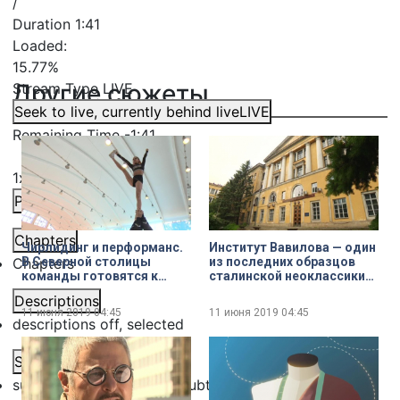
/
Duration
1:41
Loaded
:
15.77%
Другие сюжеты
Stream Type
LIVE
Seek to live, currently behind live
LIVE
Remaining Time
-
1:41
1x
Playback Rate
Chapters
Чирлидинг и перформанс.
Институт Вавилова — один
Chapters
В Северной столицы
из последних образцов
команды готовятся к
сталинской неоклассики
чемпионату и первенству
признали выявленным
Descriptions
по чир-спорту
памятником культурного
11 июня 2019
04:45
11 июня 2019
04:45
наследия
descriptions off
, selected
Subtitles
subtitles settings
, opens subtitles settings dialog