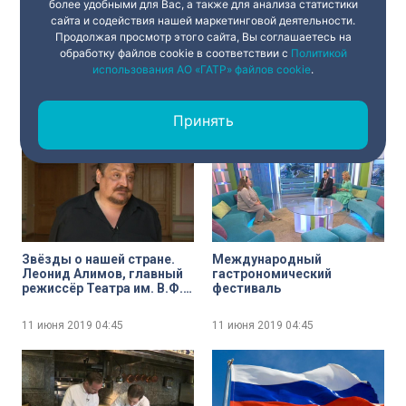
более удобными для Вас, а также для анализа статистики
сайта и содействия нашей маркетинговой деятельности.
Продолжая просмотр этого сайта, Вы соглашаетесь на
обработку файлов cookie в соответствии с
Политикой
Звёзды о нашей стране.
Концерт-беседа «Моцарт.
Музыканты группы Brain
Миф о гармонии»
использования АО «ГАТР» файлов cookie
.
Storm рассказали, что для
них Россия
Принять
11 июня 2019
04:45
11 июня 2019
04:45
Звёзды о нашей стране.
Международный
Леонид Алимов, главный
гастрономический
режиссёр Театра им. В.Ф.
фестиваль
Комиссаржевской
рассказал, что для него
11 июня 2019
04:45
11 июня 2019
04:45
Россия