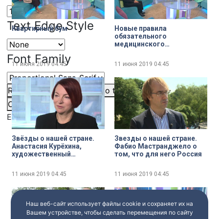
Text Edge Style
Квартирный бум
Новые правила
обязательного
медицинского
страхования
Font Family
11 июня 2019
04:45
11 июня 2019
04:45
Reset
restore all settings to the default values
Done
Close Modal Dialog
End of dialog window.
Звёзды о нашей стране.
Звезды о нашей стране.
Анастасия Курёхина,
Фабио Мастранджело о
художественный
том, что для него Россия
руководитель центра
современного искусства
11 июня 2019
04:45
11 июня 2019
04:45
имени Сергея Курехина
рассказала, что для неё
Россия
Наш веб-сайт использует файлы cookie и сохраняет их на
Вашем устройстве, чтобы сделать перемещения по сайту