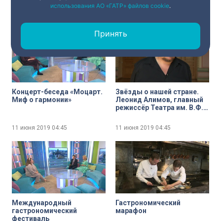
них Россия
использования АО «ГАТР» файлов cookie
.
11 июня 2019
04:45
11 июня 2019
04:45
Принять
Концерт-беседа «Моцарт.
Звёзды о нашей стране.
Миф о гармонии»
Леонид Алимов, главный
режиссёр Театра им. В.Ф.
Комиссаржевской
рассказал, что для него
11 июня 2019
04:45
11 июня 2019
04:45
Россия
Международный
Гастрономический
гастрономический
марафон
фестиваль