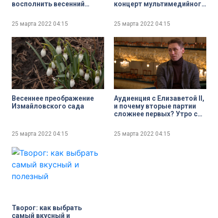
восполнить весенний
концерт мультимедийного
недостаток витаминов С,
проекта «Опера A La
А и группы В
Russe»
25 марта 2022
04:15
25 марта 2022
04:15
Весеннее преображение
Аудиенция с Елизаветой II,
Измайловского сада
и почему вторые партии
сложнее первых? Утро с
Игорем Колбом,
премьером Мариинского
25 марта 2022
04:15
25 марта 2022
04:15
театра, заслуженным
артистом России
Творог: как выбрать
самый вкусный и