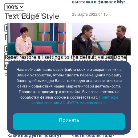
выставка в филиале Музея
городской скульптуры на
Невском 19
Text Edge Style
25 марта 2022
04:15
25 марта 2022
04:15
Font Family
Reset
restore all settings to the default values
Done
Болезни почек у детей.
Ледовая обстановка на
Close Modal Dialog
Что надо знать
реках и каналах
Наш веб-сайт использует файлы cookie и сохраняет их на
родителям?
Петербурга
End of dialog window.
Вашем устройстве, чтобы сделать перемещения по сайту
более удобными для Вас, а также для анализа статистики
25 марта 2022
04:15
25 марта 2022
04:15
сайта и содействия нашей маркетинговой деятельности.
Продолжая просмотр этого сайта, Вы соглашаетесь на
обработку файлов cookie в соответствии с
Политикой
использования АО «ГАТР» файлов cookie
.
Принять
Киви, капуста и шпинат.
20 лет группе «Бис-Квит». В
Какие продукты помогут
честь юбилея гала-