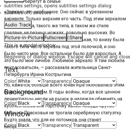
трепетно берегут в семье.
subtitles settings
, opens subtitles settings dialog
«
Зеркало это необычное. Оно сейчас в урезанном
subtitles off
, selected
варианте. Только верхняя его часть. Под этим зеркалом
Audio Track
была полочка, такого же типа, в таком же стиле
сделана, на резных ножках, довольно высоких. Во
Picture-in-Picture
Fullscreen
Share
всяком случае, когда я была маленькая, то внизу была
This is a modal window.
такого типа часть зеркала под этой полочкой, и оно
было чисто мое. Все остальное было для взрослых. А
Beginning of dialog window. Escape will cancel and clos
это было мое личное. Любимое зеркало. Я там любила
покрасоваться
»
, — рассказала жительница Санкт-
Text
Петербурга Ирина Кострыгина.
Color
Transparency
Но, кажется, больше всего юная Ира любовалась этим
Background
бравым кавалером. В годы войны, когда все ценное
ленинградцы несли на рынок в надежде обменять на
Color
Transparency
кусочек хлеба или горсточку какой-нибудь крупы,
Window
бабушка Прасковья не трогала серебряную статуэтку.
Будто знала, что для ее потомков она станет
Color
Transparency
бесценной.