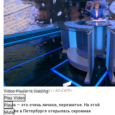
Video Player is loading.
Телеканал «Санкт-Петербург» / АО «ГАТР»
Play Video
Война — это очень личное, пережитое. На этой
Play
неделе в Петербурге открылась скромная
Mute