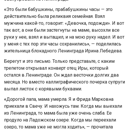
«
Это были бабушкины, прабабушкины часы — это
действительно была реликвия семейная. Взял
мужчина какой-то, говорит: «Девочка, подожди». И вот
так вот, а они были застегнуты на маме, высохли все
руки у нее, взял и вытащил, и на мою руку надел. И вот
у меня с тех пор эти часы сохранились
»
, — поделилась
жительница блокадного Ленинграда Ирина Лебедева.
Берегут и это письмо. Только представьте, с каким
трепетом открывал конверт отец Иры, который
остался в Ленинграде. Он ждал весточки долгих два
месяца. Но вместо каллиграфического почерка супруги
выпал листок с корявыми буквами.
«
Дорогой папа, мама умерла. Я и Фрида Марковна
приехали в Свечу. И нахожусь там. Когда мы выехали
из Ленинграда, то мама была уже очень слаба. Ее
продуло на Ладожском озере. Когда мы переехали
озеро, то мама уже не могла ходить
»
, — прочитала