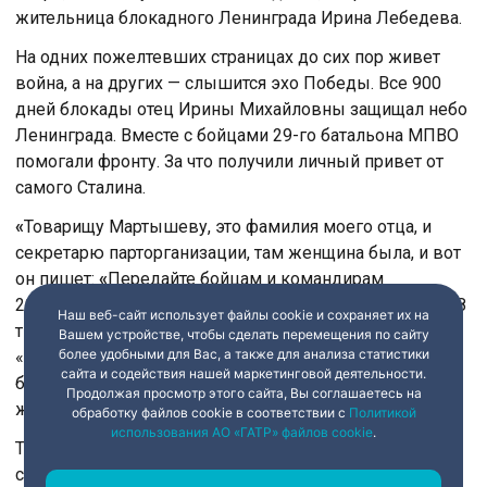
жительница блокадного Ленинграда Ирина Лебедева.
На одних пожелтевших страницах до сих пор живет
война, а на других — слышится эхо Победы. Все 900
дней блокады отец Ирины Михайловны защищал небо
Ленинграда. Вместе с бойцами 29-го батальона МПВО
помогали фронту. За что получили личный привет от
самого Сталина.
«
Товарищу Мартышеву, это фамилия моего отца, и
секретарю парторганизации, там женщина была, и вот
он пишет:
«
Передайте бойцам и командирам
29 батальона МПВО города Ленинграда, собравшим 68
Наш веб-сайт использует файлы cookie и сохраняет их на
тысяч 604 рубля на строительство танковой колонны
Вашем устройстве, чтобы сделать перемещения по сайту
более удобными для Вас, а также для анализа статистики
«Защитник Ленинграда», мой боевой привет и
сайта и содействия нашей маркетинговой деятельности.
благодарность Красной армии
».
Сталин
»
, — рассказала
Продолжая просмотр этого сайта, Вы соглашаетесь на
жительница блокадного Ленинграда Ирина Лебедева.
обработку файлов cookie в соответствии с
Политикой
использования АО «ГАТР» файлов cookie
.
Телеграмма с подписью Сталина хранится рядом со
старыми немецкими книгами. Их не сожгли даже в