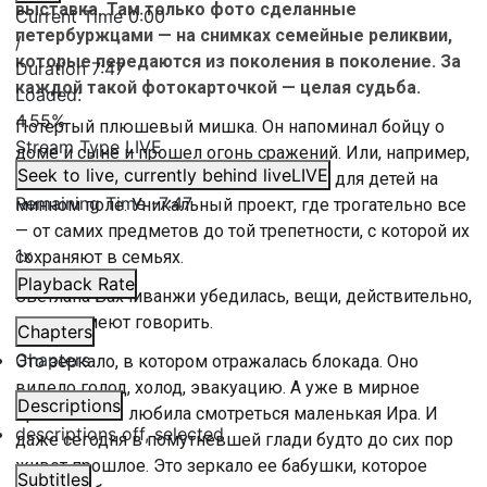
выставка. Там только фото сделанные
Current Time
0:00
петербуржцами — на снимках семейные реликвии,
/
которые передаются из поколения в поколение. За
Duration
7:47
каждой такой фотокарточкой — целая судьба.
Loaded
:
4.55%
Потертый плюшевый мишка. Он напоминал бойцу о
Stream Type
LIVE
доме и сыне и прошел огонь сражений. Или, например,
Seek to live, currently behind live
LIVE
икона, которая стала небесным щитом для детей на
Remaining Time
-
7:47
минном поле. Уникальный проект, где трогательно все
— от самих предметов до той трепетности, с которой их
1x
сохраняют в семьях.
Playback Rate
Светлана Бахчиванжи убедилась, вещи, действительно,
иногда умеют говорить.
Chapters
Chapters
Это зеркало, в котором отражалась блокада. Оно
видело голод, холод, эвакуацию. А уже в мирное
Descriptions
время в него любила смотреться маленькая Ира. И
descriptions off
, selected
даже сегодня в помутневшей глади будто до сих пор
живет прошлое. Это зеркало ее бабушки, которое
Subtitles