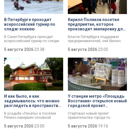
В Петербурге проходит
Кирилл Поляков посетил
всероссийский турнир по
предприятие, которое
следж-хоккею
производит экипировку для
спортсменов
В Санкт-Петербурге проходит
Власти Петербурга поддержат
всероссийский турнир по следж-
предпринимателей, чей бизнес
хоккею. Призёры получат не
пострадал от крупных пожаров на
только медали, но и возможность
5 августа 2026
23:38
складах маркетплейсов.
5 августа 2026
23:05
в следующем сезоне стать
Разработать специальный пакет
участниками чемпионата России
мер правительству города поручил
«Лиги героев».
губернатор Александр Беглов.
Сегодня об этом заявил вице-
губернатор Кирилл Поляков, во
время визита на одно из
пострадавших предприятий.
Компания шьет экипировку для
спортсменов и крупных
корпораций. Производитель
спортивной одежды потерял товар
И как было, и как
У станции метро «Площадь
почти на 10 миллионов рублей.
задумывалось: что можно
Восстания» открылся новый
разглядеть в пространствах
городской проект
усадьбы «Пенаты»
«Петербургский сувенир»
В усадьбе «Пенаты» в посёлке
Стартовал новый проект
Репино завершён основной
правительства города по
комплекс реставрационных работ.
поддержке производителей —
И впервые за 60 лет в музее
5 августа 2026
23:00
«Петербургский сувенир». Его
5 августа 2026
19:16
готовы показать свободные от
задача — помочь локальным