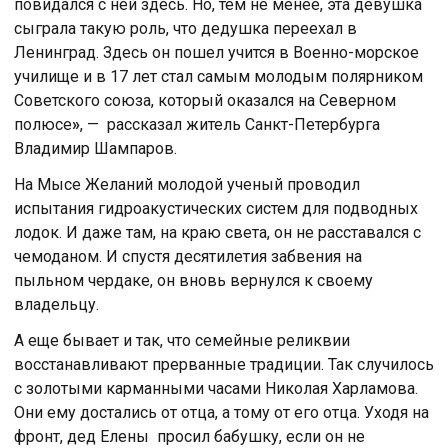
повидался с ней здесь. Но, тем не менее, эта девушка
сыграла такую роль, что дедушка переехал в
Ленинград. Здесь он пошел учится в Военно-морское
училище и в 17 лет стал самым молодым полярником
Советского союза, который оказался на Северном
полюсе
»
, — рассказал житель Санкт-Петербурга
Владимир Шампаров.
На Мысе Желаний молодой ученый проводил
испытания гидроакустических систем для подводных
лодок. И даже там, на краю света, он не расставался с
чемоданом. И спустя десятилетия забвения на
пыльном чердаке, он вновь вернулся к своему
владельцу.
А еще бывает и так, что семейные реликвии
восстанавливают прерванные традиции. Так случилось
с золотыми карманными часами Николая Харламова.
Они ему достались от отца, а тому от его отца. Уходя на
фронт, дед Елены просил бабушку, если он не