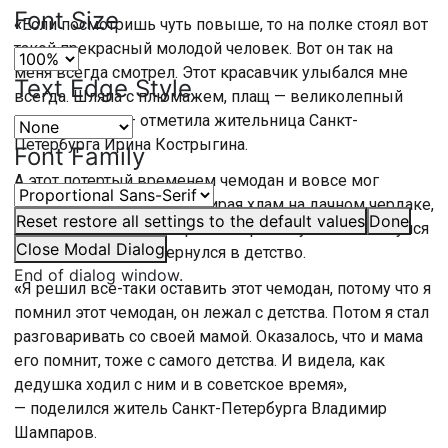
Font Size
«
Если посмотришь чуть повыше, то на полке стоял вот
такой прекрасный молодой человек. Вот он так на
меня всегда смотрел. Этот красавчик улыбался мне
Text Edge Style
всегда. Шляпа с плюмажем, плащ — великолепный
совершенно
»
, — отметила жительница Санкт-
Петербурга Ирина Кострыгина.
Font Family
А этот потертый временем чемодан и вовсе мог
оказаться на свалке. Разбирая хлам на дачном чердаке,
Reset
restore all settings to the default values
Done
петербуржец Владимир Шампаров случайно наткнулся
Close Modal Dialog
на раритет и будто вернулся в детство.
End of dialog window.
«
Я решил все-таки оставить этот чемодан, потому что я
помнил этот чемодан, он лежал с детства. Потом я стал
разговаривать со своей мамой. Оказалось, что и мама
его помнит, тоже с самого детства. И видела, как
дедушка ходил с ним и в советское время
»
,
— поделился житель Санкт-Петербурга Владимир
Шампаров.