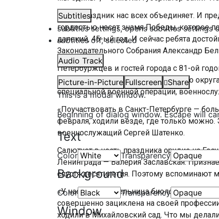
«Этот праздник нас всех объединяет. И пр
Subtitles
гордостью несет знамя Победы, которое по
subtitles settings
, opens subtitles settings 
далекий, 45-ый год. И сейчас ребята достой
subtitles off
, selected
Законодательного Собрания Александр Бе
Audio Track
Петербуржцев и гостей города с 81-ой го
гарнизона Ленинградского военного округ
Picture-in-Picture
Fullscreen
Share
специальной военной операции, военносл
This is a modal window.
«Поучаствовать в Санкт-Петербурге — больш
Beginning of dialog window. Escape will ca
февраля, ходили везде, где только можно. 
военнослужащий Сергей Шатенко.
Text
Салютует в честь праздника орудие на Гос
Color
Transparency
Ленинграда — Валерия Заславская. Признае
Background
спустя десятилетия. Поэтому вспоминают 
«У нас была учительница биологии, Людмил
Color
Transparency
совершенно зациклена на своей профессии
Window
ходили в Михайловский сад. Что мы делали