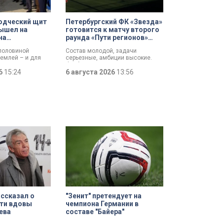
одческий щит
Петербургский ФК «Звезда»
ышел на
готовится к матчу второго
на
раунда «Пути регионов»
 проспекте
Кубка России
 половиной
Состав молодой, задачи
землей – и для
серьезные, амбиции высокие.
езжил свет:
Футбольная «Звезда»,
ит вышел на
26
15:24
выступающая во второй Лиге Б,
6 августа 2026
13:56
ходе работ у
готовится к матчу второго раунда
отлована
«Пути регионов» Кубка России.
али губернатору
Соперник – «Великие Луки». Наш
лову и
корреспондент Маргарита
аконодательного
Зайцева побывала на тренировке
андру Бельскому.
петербургского коллектива в
преддверии ответственной игры.
ссказал о
"Зенит" претендует на
рти вдовы
чемпиона Германии в
ева
составе "Байера"