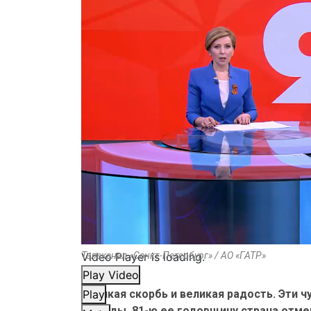
Video Player is loading.
Телеканал «Санкт-Петербург» / АО «ГАТР»
Play Video
Великая скорбь и великая радость. Эти 
Play
Победы. 81-ю ее годовщину страна отме