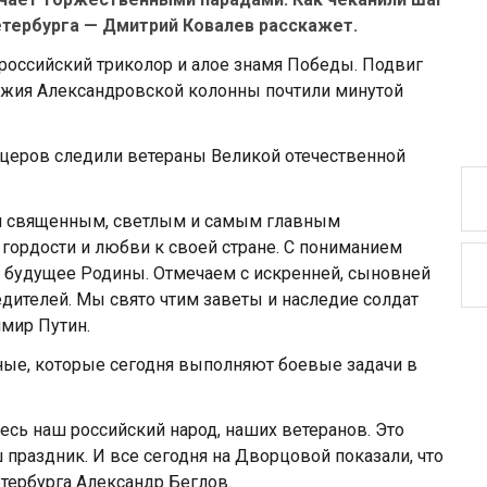
етербурга — Дмитрий Ковалев расскажет.
 российский триколор и алое знамя Победы. Подвиг
ножия Александровской колонны почтили минутой
церов следили ветераны Великой отечественной
м священным, светлым и самым главным
гордости и любви к своей стране. С пониманием
 будущее Родины. Отмечаем с искренней, сыновней
ителей. Мы свято чтим заветы и наследие солдат
имир Путин.
ные, которые сегодня выполняют боевые задачи в
сь наш российский народ, наших ветеранов. Это
праздник. И все сегодня на Дворцовой показали, что
етербурга Александр Беглов.