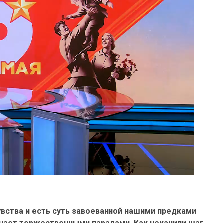
чувства и есть суть завоеванной нашими предками
чает торжественными парадами. Как чеканили шаг