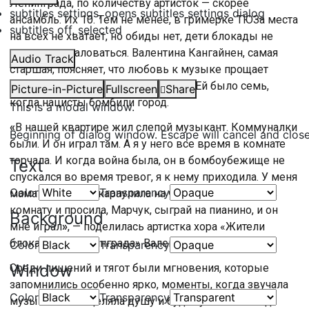
Ленинграда, по количеству артисток — скорее
subtitles settings
, opens subtitles settings dialog
ансамбль. Их 10. Тем не менее, в гримерке ТЮЗа места
subtitles off
, selected
на всех не хватает, но обиды нет, дети блокады не
привыкли жаловаться. Валентина Кангайнен, самая
Audio Track
старшая, поясняет, что любовь к музыке прощает
многое и помогает не держать зла. Ей было семь,
Picture-in-Picture
Fullscreen
Share
когда нацисты бомбили город.
This is a modal window.
«
В нашей квартире жил слепой музыкант. Коммуналки
Beginning of dialog window. Escape will cancel and clos
были. И он играл там. А я у него все время в комнате
торчала. И когда война была, он в бомбоубежище не
Text
спускался во время тревог, я к нему приходила. У меня
Color
Transparency
мама зажигалки караулила на чердаке, а я к нему в
комнату и просила, Марчук, сыграй на пианино, и он
Background
мне играл
»
, — поделилась артистка хора «Жители
блокадного Ленинграда» Валентина Кангайнен.
Color
Transparency
Window
Среди лишений и тягот были мгновения, которые
запомнились особенно ярко, моменты, когда звучала
Color
Transparency
музыка. Она исцеляла душу и будто утоляла голод.