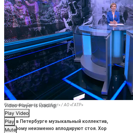
Video Player is loading.
Телеканал «Санкт-Петербург» / АО «ГАТР»
Play Video
Есть в Петербурге музыкальный коллектив,
Play
которому неизменно аплодируют стоя. Хор
Mute