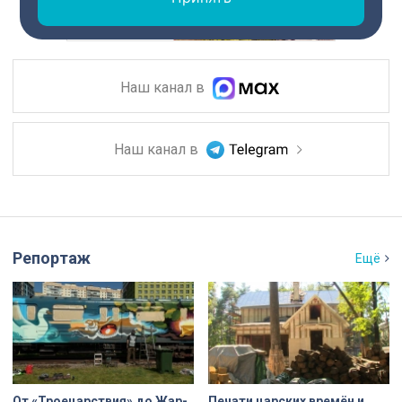
Наш канал в
Наш канал в
Репортаж
Ещё
От «Троецарствия» до Жар-
Печати царских времён и