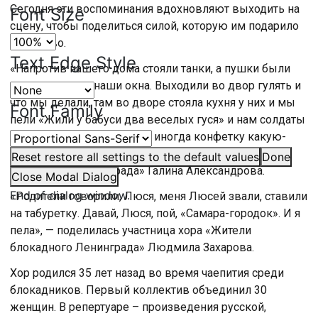
Сегодня эти воспоминания вдохновляют выходить на
Font Size
сцену, чтобы поделиться силой, которую им подарило
искусство.
Text Edge Style
«Напротив нашего дома стояли танки, а пушки были
направлены на наши окна. Выходили во двор гулять и
что мы делали, там во дворе стояла кухня у них и мы
Font Family
пели «Жили у бабуси два веселых гуся» и нам солдаты
давали по кусочку хлеба и иногда конфетку какую-
нибудь», — рассказала участница хора «Жители
Reset
restore all settings to the default values
Done
блокадного Ленинграда» Галина Александрова.
Close Modal Dialog
End of dialog window.
«Родители говорили, Люся, меня Люсей звали, ставили
на табуретку. Давай, Люся, пой, «Самара-городок». И я
пела», — поделилась участница хора «Жители
блокадного Ленинграда» Людмила Захарова.
Хор родился 35 лет назад во время чаепития среди
блокадников. Первый коллектив объединил 30
женщин. В репертуаре – произведения русской,