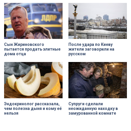
Сын Жириновского
После удара по Киеву
пытается продать элитные
жители заговорили на
дома отца
русском
Эндокринолог рассказала,
Супруги сделали
чем полезна дыня и кому её
неожиданную находку в
нельзя
замурованной комнате