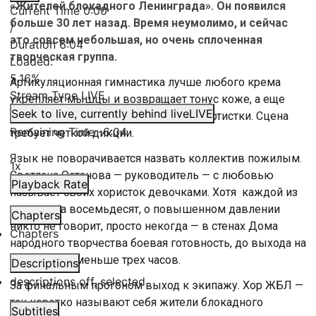
«Жителей блокадного Ленинграда». Он появился
Current Time
0:00
больше 30 лет назад. Время неумолимо, и сейчас
/
это совсем небольшая, но очень сплоченная
Duration
6:04
творческая группа.
Loaded
:
5.16%
Артикуляционная гимнастика лучше любого крема
Stream Type
LIVE
укрепляет мышцы и возвращает тонус коже, а еще
Seek to live, currently behind live
LIVE
гримасы — секрет молодости, шутят артистки. Сцена
Remaining Time
-
6:04
требует четкой дикции.
Язык не поворачивается назвать коллектив пожилым.
1x
Светлана Останова — руководитель — с любовью
Playback Rate
называет своих хористок девочками. Хотя каждой из
них уже за восемьдесят, о повышенном давлении
Chapters
никто не говорит, просто некогда — в стенах Дома
Chapters
народного творчества боевая готовность, до выхода на
сцену ТЮЗа меньше трех часов.
Descriptions
descriptions off
, selected
За финальным прогоном выход к экипажу. Хор ЖБЛ —
так коротко называют себя жители блокадного
Subtitles