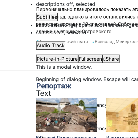
descriptions off
, selected
Первоначально планировалось показать это
Мейерхольд, однако в итоге остановились 
Subtitles
режиссер поставил 19 спектаклей. Собствен
subtitles settings
, opens subtitles settings 
здании на площади Островского.
subtitles off
, selected
#
Александринский театр
#
Всеволод Мейерхол
Audio Track
Picture-in-Picture
Fullscreen
Share
This is a modal window.
Beginning of dialog window. Escape will ca
Репортаж
Text
Color
Transparency
Background
Color
Transparency
В Старой Ладоге археологи
Институту тра