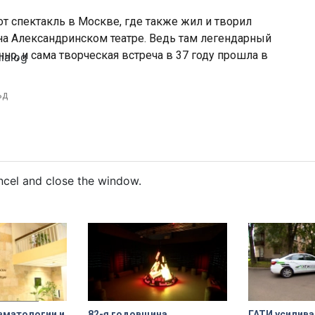
т спектакль в Москве, где также жил и творил
на Александринском театре. Ведь там легендарный
но, и сама творческая встреча в 37 году прошла в
dialog
ьд
ncel and close the window.
вматологии и
82-я годовщина
ГАТИ усилива