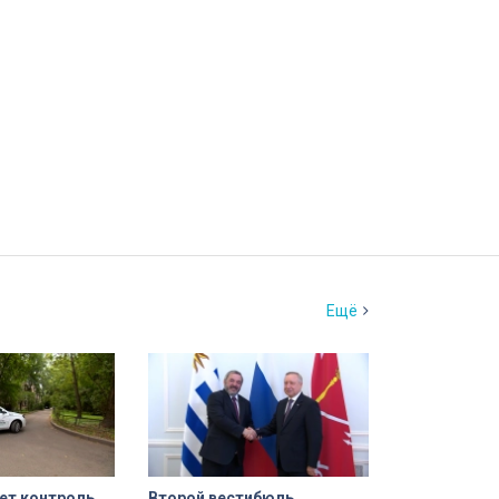
Ещё
ет контроль
Второй вестибюль