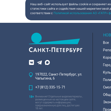
Наш веб-сайт использует файлы cookie и сохраняет их
статистики сайта и содействия нашей маркетинговой 
соответствии с
Политикой использования АО «ГАТР» ф
НОВ
Все
Реп
Коро
Горо
Куль
197022, Санкт-Петербург, ул.
Чапыгина, 6
Поли
+7 (812) 335-15-71
Смо
Общ
Внимание! Отдельные видеоматериалы,
размещенные на настоящем сайте,
Эко
могут содержать информацию,
предназначенную для лиц, достигших
18 лет.
Про