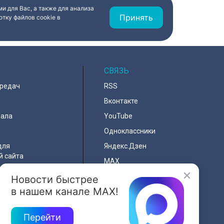
и для Вас, а также для анализа
Принять
тку файлов cookie в
СВЯЗЬ
ередач
RSS
Вконтакте
нала
YouTube
Одноклассники
для
Яндекс.Дзен
й сайта
MAX
Новости быстрее
льности
в нашем канале MAX!
я
Перейти
e