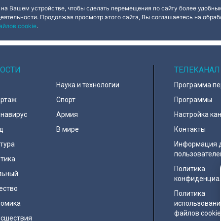
 на Вашем устройстве, чтобы сделать перемещения по сайту более удобным
деятельности. Продолжая просмотр этого сайта, Вы соглашаетесь на обрабо
айлов cookie
.
ОСТИ
ТЕЛЕКАНАЛ
Наука и технологии
Программа п
ортаж
Спорт
Программы
навирус
Армия
Настройка ка
д
В мире
Контакты
тура
Информация 
пользователе
тика
Политика
льный
конфиденциа
ество
Политика
номика
использовани
файлов cooki
исшествия