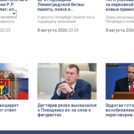
ни Р.Р.
Ленинградской битвы:
за парковкой
лет: от
память, поиск и
новые прави
й лечебницы
возвращение имен
 на ноги и
9 августа Петербург отметит 82-ю
Сразу нескольк
о
ожность
годовщину окончания
Петербурга поп
 центра
ли. Юбилей
Ленинградской битвы. Это День
к ГАТИ. Там усил
т травматологии
20:53
воинской славы, который был
8 августа 2026
20:24
парковкой во дв
8 августа 20
и Р.Р. Вредена.
официально установлен в апреле
летних месяца т
прошлого года.
Выборгскому ра
вынесло больше
постановлений.
ues
Done
воцирует
Дегтярев резко высказался
Эрдоган гото
т ответ
о Плющенко из-за слов о
возобновлен
фигуристах
переговоров 