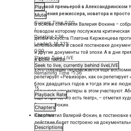
Громкой премьерой в Александринском те
Play
рождения режиссера, новатора и просто
Mute
Current Time
0:00
В основе спектакля Валерия Фокина – собра
/
поводом которому послужила критическая 
Duration
1:36
делам искусств Платона Керженцева прот
Loaded
:
18.33%
использовать в своей постановке докумен
0:00
и другие документы той эпохи. А в дни пр
Stream Type
LIVE
в фойе театра.
Seek to live, currently behind live
LIVE
«Это собрание перемежается еще воспомин
Remaining Time
-
1:36
репетирует «Ревизора», как он репетирует
блок двадцатых годов и тогда эти же люди
1x
обвиняют, как актеры в этом участвуют. Аб
Playback Rate
еще и про то, что есть театр», – отметил 
Валерий Фокин.
Chapters
Chapters
Как отметил Валерий Фокин, в постановке 
действие будет построено на документаль
Descriptions
вымысла.