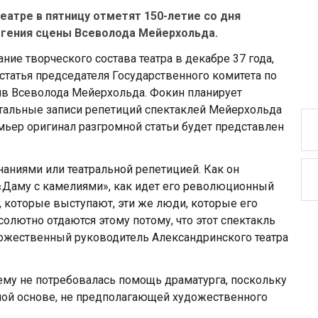
атре в пятницу отметят 150-летие со дня
 гения сцены Всеволода Мейерхольда.
ние творческого состава театра в декабре 37 года,
статья председателя Государственного комитета по
ив Всеволода Мейерхольда. Фокин планирует
тальные записи репетиций спектаклей Мейерхольда
емьер оригинал разгромной статьи будет представлен
аниями или театральной репетицией. Как он
 «Даму с камелиями», как идет его революционный
, которые выступают, эти же люди, которые его
солютно отдаются этому потому, что этот спектакль
художественный руководитель Александринского театра
ему не потребовалась помощь драматурга, поскольку
ной основе, не предполагающей художественного