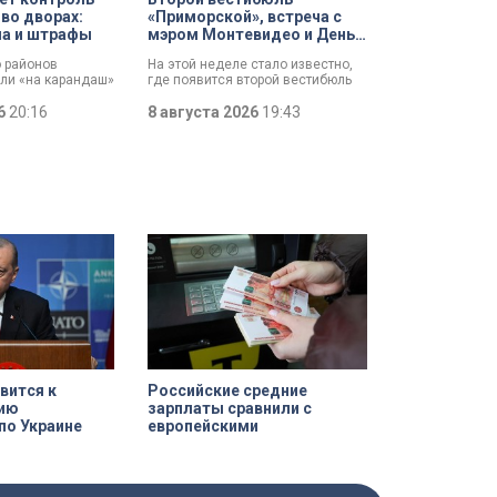
 во дворах:
«Приморской», встреча с
ла и штрафы
мэром Монтевидео и День
строителя: итоги рабочей
о районов
На этой неделе стало известно,
недели губернатора
али «на карандаш»
где появится второй вестибюль
ят контроль за
станции метро «Приморская».
орах. За два
26
20:16
Смольный выбрал место и
8 августа 2026
19:43
олько по
согласовал проект планировки.
йону ведомство
Новый вестибюль повысит
 10 тысяч
пропускную способность станции
и уровень комфорта горожан.
вится к
Российские средние
ию
зарплаты сравнили с
по Украине
европейскими