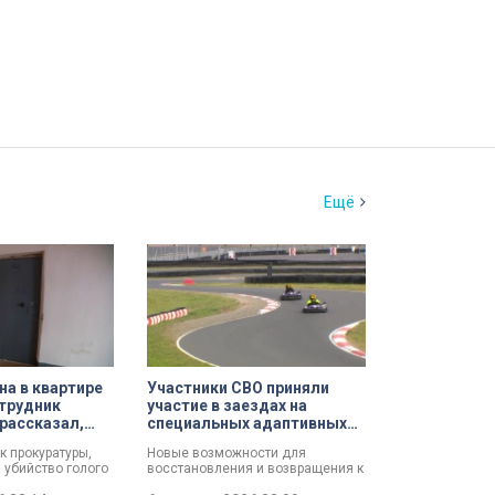
Ещё
а в квартире
Участники СВО приняли
трудник
участие в заездах на
рассказал,
специальных адаптивных
ршил убийство
карт-машинах
к прокуратуры,
Новые возможности для
 убийство голого
восстановления и возвращения к
зал о причинах,
активной жизни. Представители