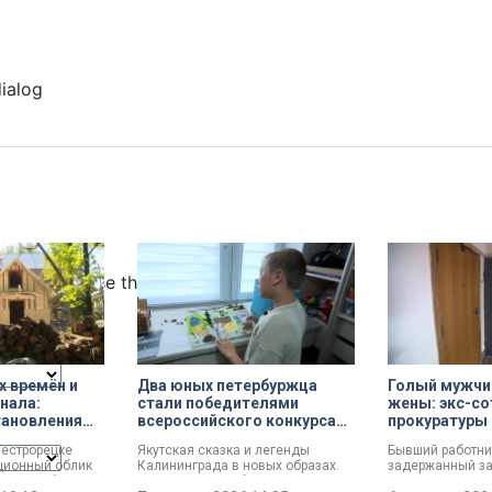
dialog
ncel and close the window.
х времён и
Два юных петербуржца
Голый мужчин
инала:
стали победителями
жены: экс-со
тановления
всероссийского конкурса
прокуратуры 
«Моя страна — моя Россия»
почему сове
Сестрорецке
Якутская сказка и легенды
Бывший работни
ционный облик
Калининграда в новых образах.
задержанный за
мме «Рубль за
Два юных петербуржца стали
мужчины, расска