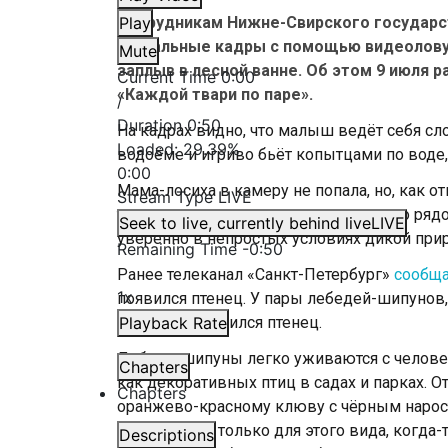
Сотрудникам Нижне-Свирского государс
Play
уникальные кадры с помощью видеоловуш
Mute
заплыв в лесной ванне. Об этом 9 июля р
Current Time
0:00
«Каждой твари по паре».
/
Duration
0:50
На кадрах видно, что малыш ведёт себя сло
Loaded
:
29.39%
водоёме и игриво бьёт копытцами по воде
0:00
Мама-лосиха в камеру не попала, но, как о
Stream Type
LIVE
твари по паре», она несомненно где-то ряд
Seek to live, currently behind live
LIVE
уверенно в непростых условиях дикой при
Remaining Time
-
0:50
Ранее телеканал «Санкт-Петербург»
сообщ
1x
появился птенец. У пары лебедей-шипунов
зоопарка, появился птенец.
Playback Rate
Лебеди-шипуны легко уживаются с человек
Chapters
как декоративных птиц в садах и парках. О
Chapters
оранжево-красному клюву с чёрным нарос
характерный только для этого вида, когда
Descriptions