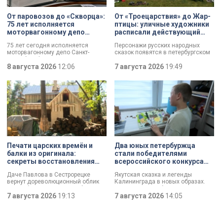
От паровозов до «Скворца»:
От «Троецарствия» до Жар-
75 лет исполняется
птицы: уличные художники
моторвагонному депо
расписали действующий
Санкт-Петербург-
состав метро Петербурга
75 лет сегодня исполняется
Персонажи русских народных
Финляндский
моторвагонному депо Санкт-
сказок появятся в петербургском
Петербург-Финляндский.
подземном царстве! В депо
Появление этого объекта для
8 августа 2026
12:06
«Выборгское» завершился
7 августа 2026
19:49
железной дороги стало поистине
масштабный съезд лучших
знаковым: паровозы уступили
уличных художников страны — от
место электричкам. Изначально
Краснодара до Владивостока.
выполняли 13 пар рейсов, сейчас
Мастерам передали в полное
— почти в 20 раз больше. В парке
распоряжение шесть
предприятия — современные
действующих вагонов, и те
вагоны и ретро-составы.
превратили их в настоящие арт-
объекты. Результат доказал:
баллончик с краской в руках
профессионала — это не порча
имущества, а яркий стрит-арт,
Печати царских времён и
Два юных петербуржца
который не имеет ничего общего с
балки из оригинала:
стали победителями
вандализмом.
секреты восстановления
всероссийского конкурса
дачи Павлова
«Моя страна — моя Россия»
Даче Павлова в Сестрорецке
Якутская сказка и легенды
вернут дореволюционный облик
Калининграда в новых образах.
по особой программе «Рубль за
Два юных петербуржца стали
метр». Это льготная арендная
7 августа 2026
19:13
победителями всероссийского
7 августа 2026
14:05
ставка, которая действует для
конкурса «Моя страна — моя
инвестора сразу после того, как он
Россия». Их работы с
отреставрирует объект за свой
использованием бересты, листьев