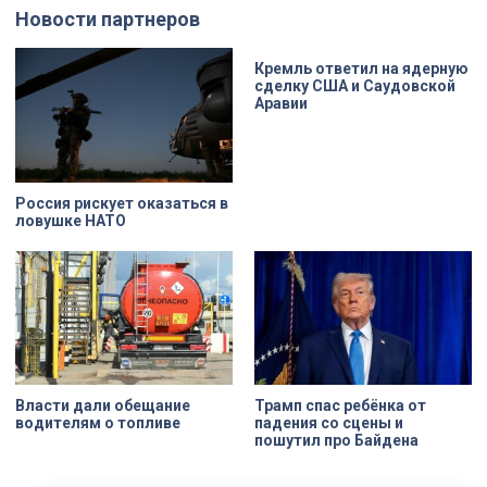
счёт. По словам губернатора
и янтаря дали новое прочтение
Новости партнеров
Александра Беглова, срок
народным сюжетам.
договора рассчитан на 49 лет, из
которых за семь арендатор
должен полностью выполнить все
Кремль ответил на ядерную
обязательства. Как
сделку США и Саудовской
восстанавливают яркий пример
Аравии
деревянного модерна и почему
эта история уникальна?
Россия рискует оказаться в
ловушке НАТО
Власти дали обещание
Трамп спас ребёнка от
водителям о топливе
падения со сцены и
пошутил про Байдена