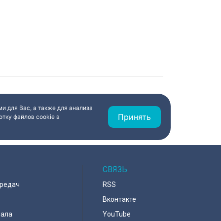
и для Вас, а также для анализа
Принять
тку файлов cookie в
СВЯЗЬ
ередач
RSS
Вконтакте
нала
YouTube