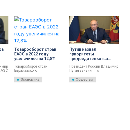
я.
семейный курорт «Новая
экономического союза
Анапа».
должны совместно работать
–
над внедрением передовых
орые
технологий в производство.
.
ги
чно,
 10
ов
Товарооборот стран
Путин назвал
ли
 И
ЕАЭС в 2022 году
приоритеты
щем
увеличился на 12,8%
председательства
ы
России в ЕАЭС на
димир
Товарооборот стран
Президент России Владимир
следующий год
шем
 ЕАЭС
Евразийского
Путин заявил, что
до
экономического союза
приоритетами
(ЕАЭС) за 10 месяцев 2022
председательства России в
Экономика
Общество
ых
года увеличился на 12,8%.
Евразийском
Об этом сообщила
экономическом союзе на
Евразийская экономическая
2023 год станут укрепление
комиссия.
технологического
суверенитета,
цифровизация, инвестиции и
наращивание молодежных
обменов.