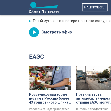
НАЦПРОЕКТЫ
Голый мужчина в квартире жены: экс-сотрудни
Смотреть эфир
ЕАЭС
Россельхознадзор не
Правила ввоза
пустил в Россию более
автомобилей через
43 тонн свиного шпика
страны ЕАЭС могут
из Белоруссии
ужесточить
Россельхознадзор запретил
В России продолжают