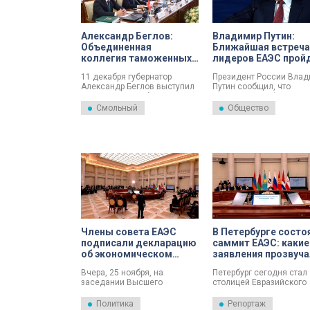
Александр Беглов:
Владимир Путин:
Объединенная
Ближайшая встреча
коллегия таможенных
лидеров ЕАЭС прой
служб ЕАЭС — мощный
в Петербурге перед
11 декабря губернатор
Президент России Вла
инструмент для
Новым годом
Александр Беглов выступил
Путин сообщил, что
обеспечения
на заседании Объединенной
следующая неформаль
дальнейшей
коллегии таможенных служб
встреча глав государст
Смольный
Общество
евразийской
государств – членов
Евразийского
экономической
Евразийского
экономического союза
интеграции
экономического союза
состоится в конце дека
(ЕАЭС). Форум прошел в
Санкт-Петербурге.
Смольном под
председательством
руководителя Федеральной
таможенной службы РФ
Валерия Пикалева с
участием руководителей
таможенных служб
Республики Армения,
Члены совета ЕАЭС
В Петербурге состо
Республики Беларусь,
Республики Казахстан и
подписали декларацию
саммит ЕАЭС: какие
Киргизской Республики.
об экономическом
заявления прозвуч
сотрудничестве
Вчера, 25 ноября, на
Петербург сегодня стал
заседании Высшего
столицей Евразийского
Евразийского
экономического союза.
экономического совета
этом году саммит посе
Политика
Репортаж