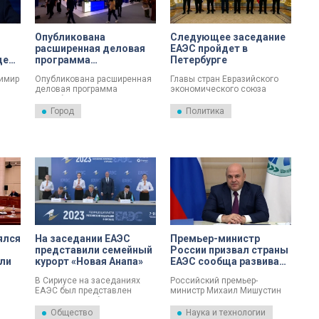
столица является важным
звеном сотрудничества: от
электробусов до
Опубликована
Следующее заседание
совместных
образовательных программ.
расширенная деловая
ЕАЭС пройдет в
дет
программа
Петербурге
Петербургского
димир
Опубликована расширенная
Главы стран Евразийского
международного
деловая программа
экономического союза
экономического
ная
Петербургского
договорились о месте
форума
в
международного
проведения следующего
Город
Политика
экономического форума.
заседания.
Главная тема – «Общие
бря в
ценности – основа роста в
многополярном мире».
ялся
На заседании ЕАЭС
Премьер-министр
представили семейный
России призвал страны
али
курорт «Новая Анапа»
ЕАЭС сообща развивать
передовые технологии
В Сириусе на заседаниях
Российский премьер-
ЕАЭС был представлен
министр Михаил Мишустин
 В
новый масштабный
заявил, что страны
тили
туристический проект –
Евразийского
Общество
Наука и технологии