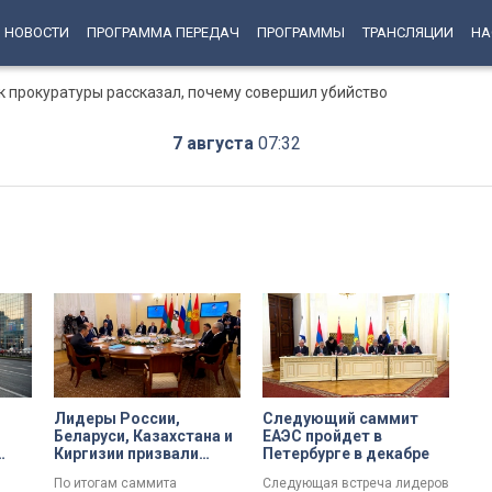
НОВОСТИ
ПРОГРАММА ПЕРЕДАЧ
ПРОГРАММЫ
ТРАНСЛЯЦИИ
НА
к прокуратуры рассказал, почему совершил убийство
7 августа
07:32
Лидеры России,
Следующий саммит
Беларуси, Казахстана и
ЕАЭС пройдет в
Киргизии призвали
Петербурге в декабре
Армению провести
По итогам саммита
Следующая встреча лидеров
референдум по вопросу