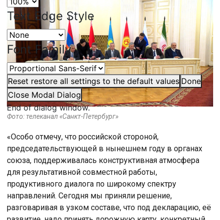
Text Edge Style
Font Family
Reset
restore all settings to the default values
Done
Close Modal Dialog
End of dialog window.
Фото: телеканал «Санкт-Петербург»
«Особо отмечу, что российской стороной,
председательствующей в нынешнем году в органах
союза, поддерживалась конструктивная атмосфера
для результативной совместной работы,
продуктивного диалога по широкому спектру
направлений. Сегодня мы приняли решение,
разговаривая в узком составе, что под декларацию, её
развитие, надо принять дорожную карту, конкретный