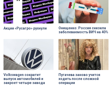
баллончик с краской в руках
обязательства. Как
профессионала — это не порча
восстанавливают яркий пример
имущества, а яркий стрит-арт,
деревянного модерна и почему
который не имеет ничего общего с
эта история уникальна?
вандализмом.
Онищенко: Россия снизила
Акции «Русагро» рухнули
заболеваемость ВИЧ на 40%
Volkswagen сократит
Пугачева заново учится
выпуск автомобилей и
ходить после сложной
закроет четыре завода
операции