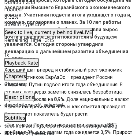
основные вопросы, которые сегодня обсуждали на
Duration
3:15
заседании Высшего Евразийского экономического
Loaded
:
совета. Участники подвели итоги уходящего года и,
8.32%
конечно, поговорили о планах. За 10 лет работы
Stream Type
LIVE
организации взаимный объем торговли вырос
Seek to live, currently behind live
LIVE
почти в два раза. И эти показатели в будущем
Remaining Time
-
3:15
увеличатся. Сегодня стороны утвердили
декларацию о дальнейшем развитии объединения
1x
до 2045 года.
Playback Rate
Хороший шаг вперёд и стабильный рост экономик
Chapters
стран участников ЕврАзЭс – президент России
Chapters
Владимир Путин подвёл итоги года объединения. В
странах-партнёрах заметно снизилась безработица,
Descriptions
торговля выросла на 8,9%. Доля национальных валют
descriptions off
, selected
в расчётах превысила 90% и, как отметил президент
России, этот показатель будет расти.
Subtitles
«Так, у нас в России за первые три квартала ВВП
subtitles settings
, opens subtitles settings dialog
прибавил 3%, а по итогам года ожидается 3,5%. Прирост
subtitles off
, selected