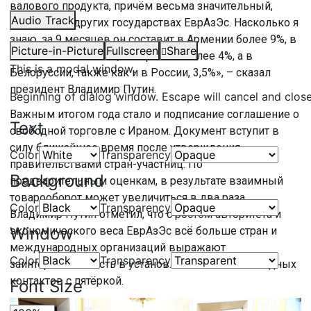
валового продукта, причём весьма значительный,
Audio Track
имеется и в других государствах ЕврАзЭс. Насколько я
знаю, за 9 месяцев он составит в Армении более 9%, в
Picture-in-Picture
Fullscreen
Share
Казахстане почти 5%, в Киргизии более 4%, а в
This is a modal window.
Белоруссии, также как и в России, 3,5%», – сказал
президент Владимир Путин.
Beginning of dialog window. Escape will cancel and clos
Важным итогом года стало и подписание соглашение о
Text
свободной торговле с Ираном. Документ вступит в
силу ближайшее время после утверждения
Color
Transparency
правительствами стран-участниц. По
Background
предварительным оценкам, в результате взаимный
товарооборот может увеличиться в два раза.
Color
Transparency
Владимир Путин отметил, что с ростом авторитета и
Window
экономического веса ЕврАзЭс всё больше стран и
международных организаций выражают
Color
Transparency
заинтересованность в установлении взаимовыгодных
контактов с пятёркой.
Font Size