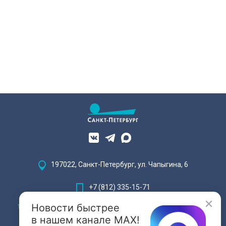
197022, Санкт-Петербург, ул. Чапыгина, 6
+7 (812) 335-15-71
Новости быстрее
Внимание! Отдельные видеоматериалы, размещенные на настоящем
сайте, могут содержать информацию, предназначенную для лиц,
в нашем канале MAX!
достигших 18 лет.