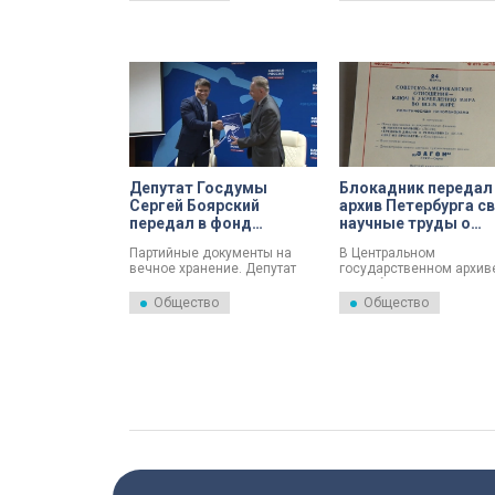
проверки и расследования.
орфографией. Доступ к
сервису уже открыт.
Депутат Госдумы
Блокадник передал
Сергей Боярский
архив Петербурга с
передал в фонд
научные труды о
госархива ряд
военно-морском
Партийные документы на
В Центральном
партийных документов
инженерном
вечное хранение. Депутат
государственном архив
образовании
Государственной Думы и
Петербурга пополнение.
секретарь регионального
Общество
Общество
отделения партии «Единая
Россия» Сергей Боярский
сегодня передал печатные
издания в фонд
Центрального госархива
историко-политических
документов.