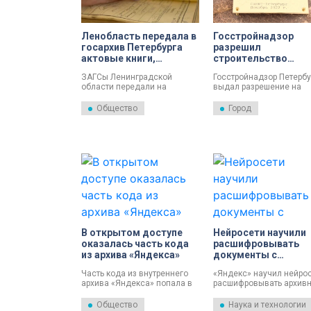
Парланда, построившего
храм Спас на Крови.
Ленобласть передала в
Госстройнадзор
госархив Петербурга
разрешил
актовые книги,
строительство
составленные до 1926
исторического архи
ЗАГСы Ленинградской
Госстройнадзор Петербу
года
возле «Ладожской
области передали на
выдал разрешение на
постоянное хранение в
строительство здания д
Центральный госархив Санкт-
Центрального
Общество
Город
Петербурга 566 актовых книг.
государственного
исторического архива и
Центрального
государственного архи
литературы и искусства.
Объект будет находитьс
недалеко от «Ладожско
для его строительства
выделен участок на
Заневском проспекте
северо-западнее
пересечения с Охтинск
В открытом доступе
Нейросети научили
веткой железной дороги
оказалась часть кода
расшифровывать
из архива «Яндекса»
документы с
дореволюционной
Часть кода из внутреннего
«Яндекс» научил нейро
орфографией
архива «Яндекса» попала в
расшифровывать архив
открытый доступ. На данный
документы с
момент компания проводит
дореволюционной
Общество
Наука и технологии