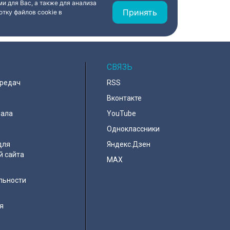
и для Вас, а также для анализа
Принять
тку файлов cookie в
СВЯЗЬ
ередач
RSS
Вконтакте
нала
YouTube
Одноклассники
для
Яндекс.Дзен
й сайта
MAX
льности
я
e