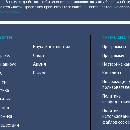
 на Вашем устройстве, чтобы сделать перемещения по сайту более удобным
деятельности. Продолжая просмотр этого сайта, Вы соглашаетесь на обрабо
айлов cookie
.
ОСТИ
ТЕЛЕКАНАЛ
Наука и технологии
Программа п
ортаж
Спорт
Программы
навирус
Армия
Настройка ка
д
В мире
Контакты
тура
Информация 
пользователе
тика
Политика
льный
конфиденциа
ество
Политика
номика
использовани
файлов cooki
исшествия