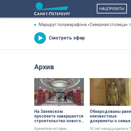
НАЦПРОЕКТЫ
Маршрут полумарафона «Северная столица»: гд
Смотреть эфир
Архив
На Заневском
Обнародованы ране
проспекте завершается
неизвестные
строительство нового
документы о семье
Архивного комплекса
маленькой житель
Хранители истории.
95 лет назад родилась 
блокадного