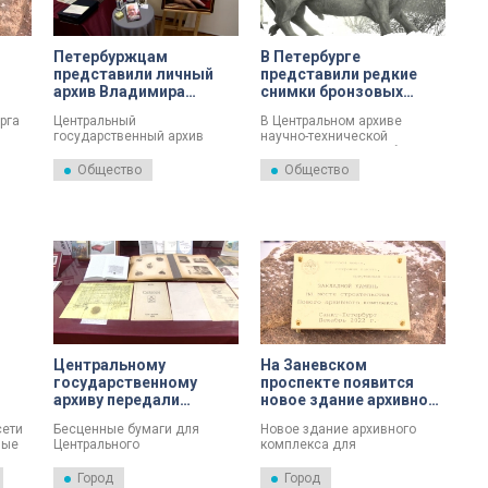
Петербуржцам
В Петербурге
представили личный
представили редкие
архив Владимира
снимки бронзовых
ва
Гольмана
быков 1965 года
рга
Центральный
В Центральном архиве
»
государственный архив
научно-технической
ля
пополнился документами из
документации Петербурга
личного архива
представили редкие снимки
Общество
Общество
заслуженного строителя
бронзовых быков,
России, депутата
сделанные в 1965 году.
Законодательного собрания
ва
четырёх созывов,
политического и
я
общественного деятеля
й» —
Владимира Гольмана.
ой
Центральному
На Заневском
.
государственному
проспекте появится
архиву передали
новое здание архивного
исторические
комплекса
сети
Бесценные бумаги для
Новое здание архивного
документы
ные
Центрального
комплекса для
Государственного архива.
государственных
Семейные документы
учреждений появится на
Город
Город