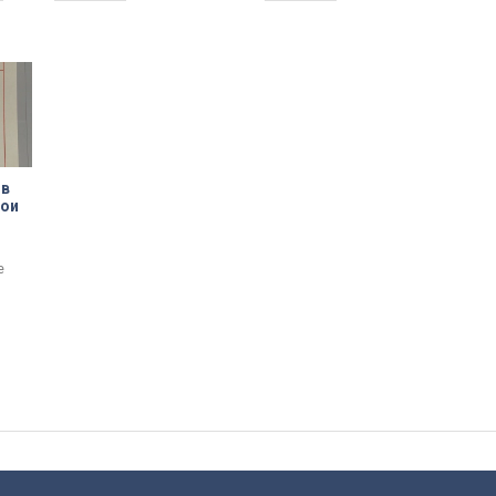
сегодня передал Член
Заневском проспекте.
Русского генеалогического
Сегодня там торжественно
общества Петербурга
установили закладной
Дмитрий Михайлов.
камень.
 в
вои
е