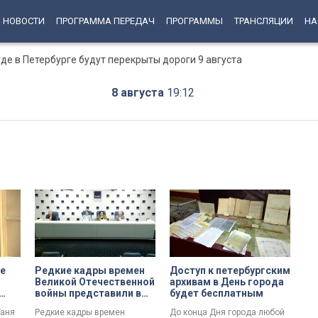
НОВОСТИ
ПРОГРАММА ПЕРЕДАЧ
ПРОГРАММЫ
ТРАНСЛЯЦИИ
НА
е в Петербурге будут перекрыты дороги 9 августа
8 августа
19:12
е
Редкие кадры времен
Доступ к петербургским
Великой Отечественной
архивам в День города
войны представили в
будет бесплатным
ницы
Петербурге
Таня
Редкие кадры времен
До конца Дня города любой