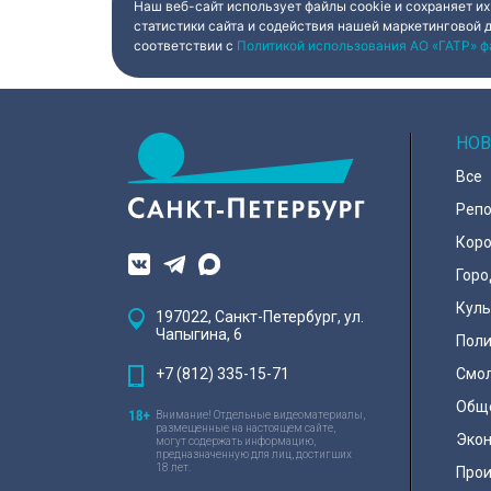
Наш веб-сайт использует файлы cookie и сохраняет их
статистики сайта и содействия нашей маркетинговой 
соответствии с
Политикой использования АО «ГАТР» ф
НОВ
Все
Реп
Коро
Горо
Куль
197022, Санкт-Петербург, ул.
Чапыгина, 6
Поли
+7 (812) 335-15-71
Смо
Общ
Внимание! Отдельные видеоматериалы,
размещенные на настоящем сайте,
Эко
могут содержать информацию,
предназначенную для лиц, достигших
18 лет.
Про