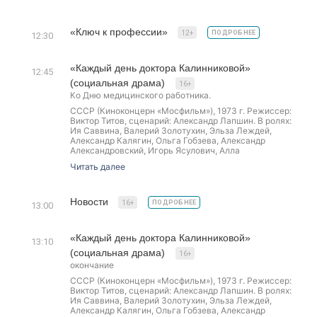
«Ключ к профессии»
12+
ПОДРОБНЕЕ
12:30
«Каждый день доктора Калинниковой»
12:45
(социальная драма)
16+
Ко Дню медицинского работника.
СССР (Киноконцерн «Мосфильм»), 1973 г. Режиссер:
Виктор Титов, сценарий: Александр Лапшин. В ролях:
Ия Саввина, Валерий Золотухин, Эльза Леждей,
Александр Калягин, Ольга Гобзева, Александр
Александровский, Игорь Ясулович, Алла
Мещерякова, Виктор Хохряков, Ксения Бороздина,
Читать далее
Александр Орлов.
Из центра приезжает комиссия, чтобы прекратить
«ненаучные» эксперименты доктора Калинниковой.
Но, пообщавшись с ее пациентами и коллегами,
Новости
16+
ПОДРОБНЕЕ
13:00
ознакомившись с результатами операций, они
приходят к выводу, что она — первопроходец и
редкий талант. Прообраз доктора Калинниковой —
«Каждый день доктора Калинниковой»
известный уральский медик-экспериментатор
13:10
Гавриил Илизаров
(социальная драма)
16+
окончание
СССР (Киноконцерн «Мосфильм»), 1973 г. Режиссер:
Виктор Титов, сценарий: Александр Лапшин. В ролях:
Ия Саввина, Валерий Золотухин, Эльза Леждей,
Александр Калягин, Ольга Гобзева, Александр