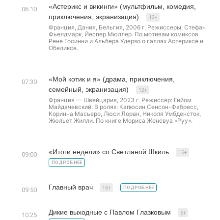
«Астерикс и викинги» (мультфильм, комедия,
06:10
приключения, экранизация)
12+
Франция, Дания, Бельгия, 2006 г. Режиссеры: Стефан
Фьелдмарк, Йеспер Мюллер. По мотивам комиксов
Рене Госинни и Альбера Удерзо о галлах Астериксе и
Обеликсе.
«Мой котик и я» (драма, приключения,
07:30
семейный, экранизация)
12+
Франция — Швейцария, 2023 г. Режиссер: Гийом
Майдачевский. В ролях: Капюсин Сенсон-Фабресс,
Коринна Масьеро, Люси Лоран, Николя Умбденсток,
Жюльет Жилли. По книге Мориса Женевуа «Руу».
«Итоги недели» со Светланой Шкиль
16+
09:00
ПОДРОБНЕЕ
Главный врач
16+
ПОДРОБНЕЕ
09:50
Дикие выходные с Павлом Глазковым
6+
10:25