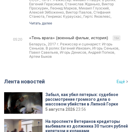
Евгений Герасимов, Станислав Жданько, Виктор
Проскурин, Леонид Марков, Михаил Глузский,
Алексей Эйбоженко, Виктор Павлов, Стефания
Станюта, Генрикас Кураускас, Гиртс Яковлевс,
Александр Жеребцов, Майя Булгакова, Геннадий
Читать далее
Овсянников, Мария Захаревич, Анжелика Пташук,
Светлана Михалькова, Петр Вельяминов и др.
«Тень врага» (военный фильм, история)
16+
05:20
Беларусь, 2017 г. Режиссер и сценарист: Игорь
Сеньков. В ролях: Евгений Ивкович, Игорь Сеньков,
Павел Савельев, Игорь Денисов, Андрей Попков,
Артем Быков
Лента новостей
Ещё
Забыл, как убил пятерых: судебное
рассмотрение громкого дела о
массовом убийстве в Липной Горке
приостановлено
5 августа 2026
23:56
На проспекте Ветеранов кредиторы
выбивали из должника 30 тысяч рублей
кипятком и кулаками