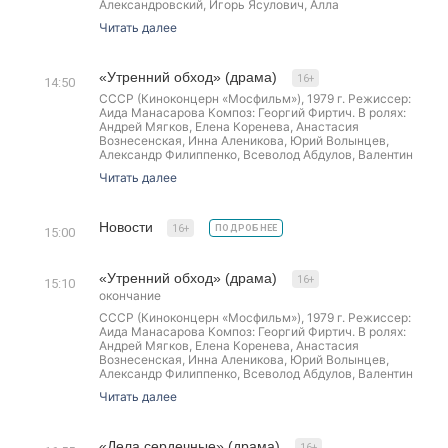
Александровский, Игорь Ясулович, Алла
Мещерякова, Виктор Хохряков, Ксения Бороздина,
Читать далее
Александр Орлов.
Из центра приезжает комиссия, чтобы прекратить
«ненаучные» эксперименты доктора Калинниковой.
Но, пообщавшись с ее пациентами и коллегами,
«Утренний обход» (драма)
16+
14:50
ознакомившись с результатами операций, они
СССР (Киноконцерн «Мосфильм»), 1979 г. Режиссер:
приходят к выводу, что она — первопроходец и
Аида Манасарова Композ: Георгий Фиртич. В ролях:
редкий талант. Прообраз доктора Калинниковой —
Андрей Мягков, Елена Коренева, Анастасия
известный уральский медик-экспериментатор
Вознесенская, Инна Аленикова, Юрий Волынцев,
Гавриил Илизаров
Александр Филиппенко, Всеволод Абдулов, Валентин
Гафт, Елена Санько, Владимир Ивашов.
Читать далее
Доктор Нечаев – врач по призванию. Он живет
заботой о своих пациентах. Высококлассный
специалист-кардиолог к обычной жизни оказался
абсолютно не приспособлен, не заметил любовь, не
Новости
16+
ПОДРОБНЕЕ
15:00
сделал ничего из того, о чём мечтал
«Утренний обход» (драма)
16+
15:10
окончание
СССР (Киноконцерн «Мосфильм»), 1979 г. Режиссер:
Аида Манасарова Композ: Георгий Фиртич. В ролях:
Андрей Мягков, Елена Коренева, Анастасия
Вознесенская, Инна Аленикова, Юрий Волынцев,
Александр Филиппенко, Всеволод Абдулов, Валентин
Гафт, Елена Санько, Владимир Ивашов.
Читать далее
Доктор Нечаев – врач по призванию. Он живет
заботой о своих пациентах. Высококлассный
специалист-кардиолог к обычной жизни оказался
абсолютно не приспособлен, не заметил любовь, не
«Дела сердечные» (драма)
16+