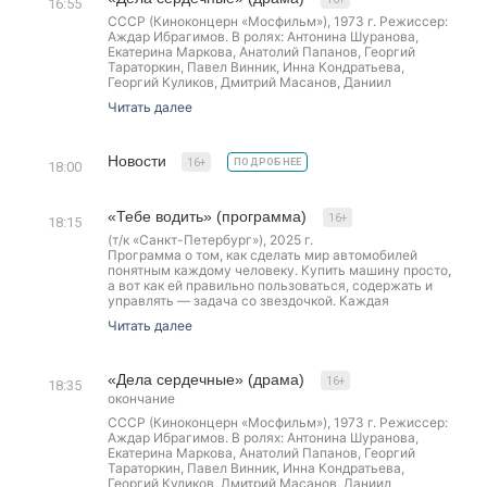
16:55
сделал ничего из того, о чём мечтал
СССР (Киноконцерн «Мосфильм»), 1973 г. Режиссер:
Аждар Ибрагимов. В ролях: Антонина Шуранова,
Екатерина Маркова, Анатолий Папанов, Георгий
Тараторкин, Павел Винник, Инна Кондратьева,
Георгий Куликов, Дмитрий Масанов, Даниил
Нетребин, Лидия Драновская.
Читать далее
От слаженности, ответственности и оперативности
действий врачей скорой помощи часто зависит жизнь
людей. Особенно, если это «специализированная» —
кардиологическая бригада. Но точно также, как и во
Новости
16+
ПОДРОБНЕЕ
18:00
всех коллективах здесь складываются свои
взаимоотношения
«Тебе водить» (программа)
16+
18:15
(т/к «Санкт-Петербург»), 2025 г.
Программа о том, как сделать мир автомобилей
понятным каждому человеку. Купить машину просто,
а вот как ей правильно пользоваться, содержать и
управлять — задача со звездочкой. Каждая
программа — это авторский взгляд на технику:
Читать далее
советы от опытных автомобилистов и истории,
которые сэкономят ваши деньги и время.
«Дела сердечные» (драма)
16+
18:35
окончание
СССР (Киноконцерн «Мосфильм»), 1973 г. Режиссер:
Аждар Ибрагимов. В ролях: Антонина Шуранова,
Екатерина Маркова, Анатолий Папанов, Георгий
Тараторкин, Павел Винник, Инна Кондратьева,
Георгий Куликов, Дмитрий Масанов, Даниил