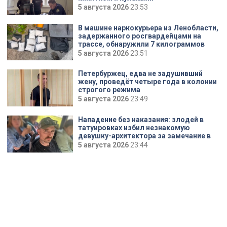
5 августа 2026
23:53
В машине наркокурьера из Ленобласти,
задержанного росгвардейцами на
трассе, обнаружили 7 килограммов
синтетики
5 августа 2026
23:51
Петербуржец, едва не задушивший
жену, проведёт четыре года в колонии
строгого режима
5 августа 2026
23:49
Нападение без наказания: злодей в
татуировках избил незнакомую
девушку-архитектора за замечание в
автобусе на проспекте Просвещения
5 августа 2026
23:44