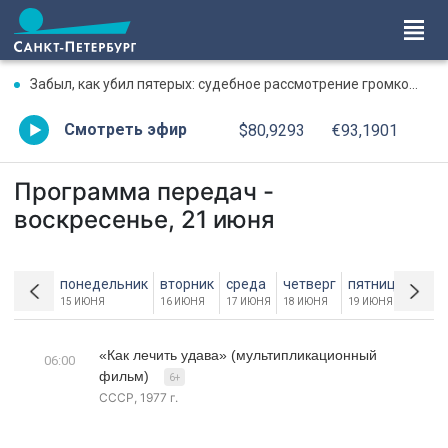
Забыл, как убил пятерых: судебное рассмотрение громкого дела о массовом убийстве в Липной Горке приостановлено
Смотреть эфир
$80,9293
€93,1901
Программа передач -
воскресенье, 21 июня
понедельник
вторник
среда
четверг
пятница
субб
15 ИЮНЯ
16 ИЮНЯ
17 ИЮНЯ
18 ИЮНЯ
19 ИЮНЯ
20 И
«Как лечить удава» (мультипликационный
06:00
фильм)
6+
СССР, 1977 г.