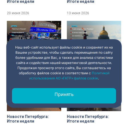
Итоги недели
Итоги недели
20 июня 2026
13 июня 2026
Наш веб-сайт использует файлы cookie и сохраняет их на
Вашем устройстве, чтобы сделать перемещения по сайту
Новости Петербурга:
Новости Петербурга:
более удобными для Вас, а также для анализа статистики
Итоги недели
Итоги недели
сайта и содействия нашей маркетинговой деятельности.
Продолжая просмотр этого сайта, Вы соглашаетесь на
обработку файлов cookie в соответствии с
Политикой
6 июня 2026
30 мая 2026
использования АО «ГАТР» файлов cookie
.
Принять
Новости Петербурга:
Новости Петербурга:
Итоги недели
Итоги недели