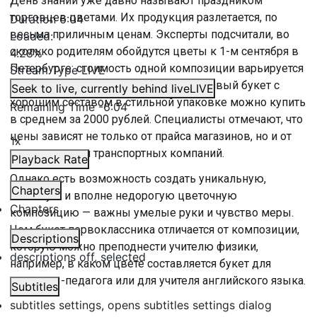
День знаний уже давно называют праздником
/
торговцев цветами. Их продукция разлетается, по
Duration
6:04
весьма приличным ценам. Эксперты подсчитали, во
Loaded
:
сколько родителям обойдутся цветы к 1-м сентября в
4.28%
Петербурге: стоимость одной композиции варьируется
Stream Type
LIVE
от 500 до 3000 рублей. При этом красивый букет с
Seek to live, currently behind live
LIVE
хорошим составом в стильной упаковке можно купить
Remaining Time
-
6:04
в среднем за 2000 рублей. Специалисты отмечают, что
цены зависят не только от прайса магазинов, но и от
1x
поставщиков и транспортных компаний.
Playback Rate
Однако есть возможность создать уникальную,
Chapters
стильную и вполне недорогую цветочную
Chapters
композицию — важны умелые руки и чувство меры.
Чем букет первоклассника отличается от композиции,
Descriptions
которую можно преподнести учителю физики,
descriptions off
, selected
например, в каком цвете составляется букет для
мужчины-педагога или для учителя английского языка.
Subtitles
subtitles settings
, opens subtitles settings dialog