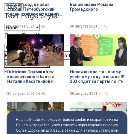
Есть рекорд в новой
Вспоминаем Романа
стихии! Петербургский
Громадского
Text Edge Style
силач-экстремал сдвинул
с места боевой корабль
30 августа 2021
04:45
30 августа 2021
04:45
Font Family
Reset
restore all settings to the default values
Done
Close Modal Dialog
End of dialog window.
Гастроли Театра
Новая школа – к новому
классического балета
учебному году: в школе №
Наталии Касаткиной и
203 сядет за парты почти
Владимира Василёва на
тысяча учеников
сцене Балтийского дома
30 августа 2021
04:45
30 августа 2021
04:45
Наш веб-сайт использует файлы cookie и сохраняет их на
Вашем устройстве, чтобы сделать перемещения по сайту
более удобными для Вас, а также для анализа статистики