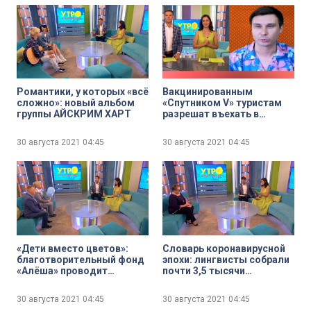
Романтики, у которых «всё
Вакцинированным
сложно»: новый альбом
«Спутником V» туристам
группы АЙСКРИМ ХАРТ
разрешат въехать в
Таиланд
30 августа 2021
04:45
30 августа 2021
04:45
«Дети вместо цветов»:
Словарь коронавирусной
благотворительный фонд
эпохи: лингвисты собрали
«Алёша» проводит
почти 3,5 тысячи
традиционную акцию 1
неологизмов
сентября
30 августа 2021
04:45
30 августа 2021
04:45