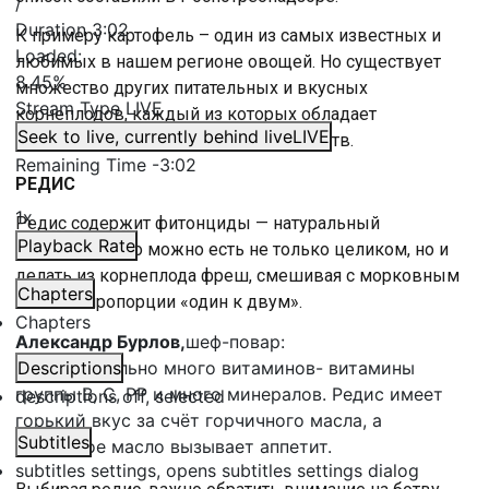
/
Duration
3:02
К примеру картофель – один из самых известных и
Loaded
:
любимых в нашем регионе овощей. Но существует
8.45%
множество других питательных и вкусных
Stream Type
LIVE
корнеплодов, каждый из которых обладает
Seek to live, currently behind live
LIVE
уникальным набором полезных свойств.
Remaining Time
-
3:02
РЕДИС
1x
Редис содержит фитонциды — натуральный
Playback Rate
антибиотик. Его можно есть не только целиком, но и
делать из корнеплода фреш, смешивая с морковным
Chapters
соком в пропорции «один к двум».
Chapters
Александр Бурлов,
шеф-повар:
У него довольно много витаминов- витамины
Descriptions
группы В, С, РР и много минералов. Редис имеет
descriptions off
, selected
горький вкус за счёт горчичного масла, а
Subtitles
горчичное масло вызывает аппетит.
subtitles settings
, opens subtitles settings dialog