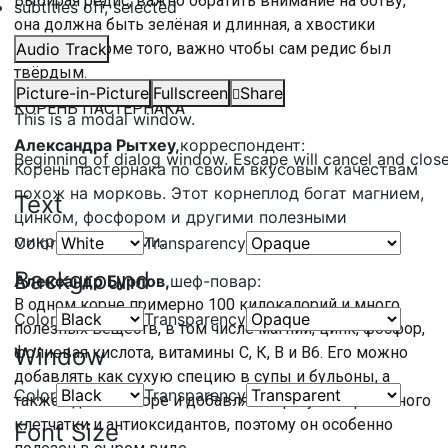
Выбирая редис, важно обратить внимание на ботву,
subtitles off
, selected
она должна быть зелёная и длинная, а хвостики
целыми. Кроме того, важно чтобы сам редис был
Audio Track
твёрдым.
Picture-in-Picture
Fullscreen
Share
КОРЕНЬ ПАСТЕРНАКА
This is a modal window.
Александра Рытхеу,
корреспондент:
Beginning of dialog window. Escape will cancel and clos
Корень пастернака по своим вкусовым качествам
похож на морковь. Этот корнеплод богат магнием,
Text
цинком, фосфором и другими полезными
микроэлементами.
Color
Transparency
Background
Александр Бурлов,
шеф-повар:
В одном корне примерно 100 килокалорий и много
Color
Transparency
полезных веществ, в том числе магний, цинк, фосфор,
Window
фолиевая кислота, витамины С, К, В и В6. Его можно
добавлять как сухую специю в супы и бульоны, а
Color
Transparency
также сделать пюре и добавлять в рагу. В корне много
клетчатки и антиоксидантов, поэтому он особенно
Font Size