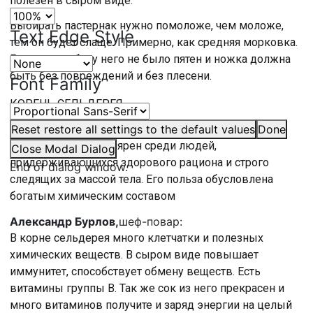
полезен в сыром виде.
Выбирать пастернак нужно помоложе, чем моложе,
Text Edge Style
тем он будет слаще. Примерно, как средняя морковка.
Главное, чтобы у него не было пятен и ножка должна
быть без повреждений и без плесени.
Font Family
КОРЕНЬ СЕЛЬДЕРЕЯ
Одним из самых полезных корнеплодов считается
Reset
restore all settings to the default values
Done
сельдерей, он популярен среди людей,
Close Modal Dialog
придерживающихся здорового рациона и строго
End of dialog window.
следящих за массой тела. Его польза обусловлена
богатым химическим составом
Александр Бурлов,
шеф-повар:
В корне сельдерея много клетчатки и полезных
химических веществ. В сыром виде повышает
иммунитет, способствует обмену веществ. Есть
витамины группы В. Так же сок из него прекрасен и
много витаминов получите и заряд энергии на целый