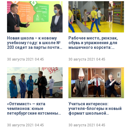
Новая школа – к новому
Рабочее место, рюкзак,
учебному году: в школе №
обувь и упражнения для
203 сядет за парты почти
мышечного корсета:
тысяча учеников
помогаем школьнику
сохранить правильную
30 августа 2021
04:45
30 августа 2021
04:45
осанку
«Оптимист» — яхта
Учиться интересно:
чемпионов: юные
учителя-блогеры и новый
петербургские яхтсмены
формат школьной
стали призёрами
программы в соцсетях
Чемпионата Европы
30 августа 2021
04:45
30 августа 2021
04:45