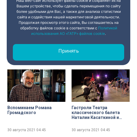
Наш веб-сайт использует файлы cookie и сохраняет их на
Вашем устройстве, чтобы сделать перемещения по сайту
более удобными для Вас, а также для анализа статистики
сайта и содействия нашей маркетинговой деятельности.
Продолжая просмотр этого сайта, Вы соглашаетесь на
обработку файлов cookie в соответствии с
Политикой
использования АО «ГАТР» файлов cookie
.
Вышивка, которая
Есть рекорд в новой
удивляет: выставка
стихии! Петербургский
петербургской
силач-экстремал сдвинул
Принять
пенсионерки в Севкабеле
с места боевой корабль
30 августа 2021
04:45
30 августа 2021
04:45
Вспоминаем Романа
Гастроли Театра
Громадского
классического балета
Наталии Касаткиной и
Владимира Василёва на
сцене Балтийского дома
30 августа 2021
04:45
30 августа 2021
04:45