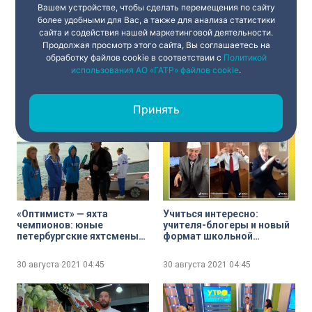
Вашем устройстве, чтобы сделать перемещения по сайту
более удобными для Вас, а также для анализа статистики
сайта и содействия нашей маркетинговой деятельности.
Продолжая просмотр этого сайта, Вы соглашаетесь на
Новая школа – к новому
Рабочее место, рюкзак,
обработку файлов cookie в соответствии с
Политикой
учебному году: в школе №
обувь и упражнения для
использования АО «ГАТР» файлов cookie
.
203 сядет за парты почти
мышечного корсета:
тысяча учеников
помогаем школьнику
сохранить правильную
Принять
30 августа 2021
04:45
30 августа 2021
04:45
осанку
«Оптимист» — яхта
Учиться интересно:
чемпионов: юные
учителя-блогеры и новый
петербургские яхтсмены
формат школьной
стали призёрами
программы в соцсетях
Чемпионата Европы
30 августа 2021
04:45
30 августа 2021
04:45