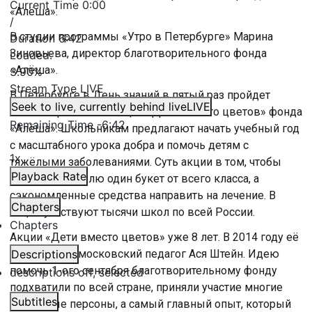
Current Time
0:00
«Алёша».
/
В студии программы «Утро в Петербурге» Марина
Duration
6:42
Зиновьева, директор благотворительного фонда
Loaded
:
«Алёша».
3.90%
Stream Type
LIVE
В Петербурге в День знаний в пятый раз пройдет
Seek to live, currently behind live
LIVE
благотворительная акция «Дети вместо цветов» фонда
Remaining Time
-
6:42
«Алёша». Школьникам предлагают начать учебный год
с масштабного урока добра и помочь детям с
1x
тяжёлыми заболеваниями. Суть акции в том, чтобы
Playback Rate
подарить учителю один букет от всего класса, а
сэкономленные средства направить на лечение. В
Chapters
акции участвуют тысячи школ по всей России.
Chapters
Акции «Дети вместо цветов» уже 8 лет. В 2014 году её
предложила московский педагог Ася Штейн. Идею
Descriptions
помочь 1-ого сентября благотворительному фонду
descriptions off
, selected
подхватили по всей стране, приняли участие многие
Subtitles
известные персоны, а самый главный опыт, который