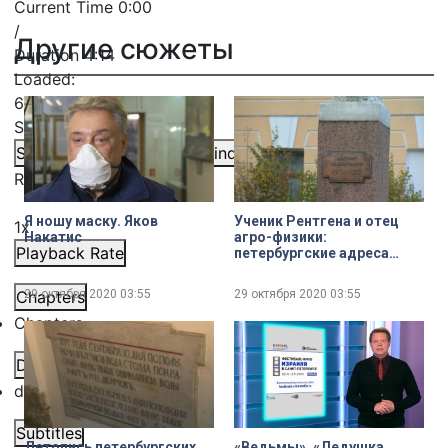
Current Time
0:00
/
Другие сюжеты
Duration
4:14
Loaded
:
6.84%
Stream Type
LIVE
Seek to live, currently behind live
LIVE
Remaining Time
-
4:14
Я ношу маску. Яков
Ученик Рентгена и отец
1x
Накатис
агро-физики:
Playback Rate
петербургские адреса
академика Иоффе
Chapters
29 октября 2020
03:55
29 октября 2020
03:55
Chapters
Descriptions
descriptions off
, selected
Subtitles
Летопись петербургских
«Ведьмы», «Дедушка