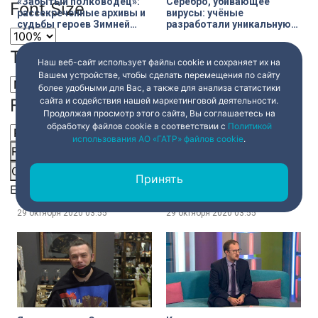
«Забытый полководец»:
Серебро, убивающее
Font Size
рассекреченные архивы и
вирусы: учёные
судьбы героев Зимней
разработали уникальную
войны
ткань для защитных
масок
Text Edge Style
29 октября 2020
03:55
29 октября 2020
03:55
Наш веб-сайт использует файлы cookie и сохраняет их на
Вашем устройстве, чтобы сделать перемещения по сайту
более удобными для Вас, а также для анализа статистики
сайта и содействия нашей маркетинговой деятельности.
Font Family
Продолжая просмотр этого сайта, Вы соглашаетесь на
обработку файлов cookie в соответствии с
Политикой
использования АО «ГАТР» файлов cookie
.
Reset
restore all settings to the default values
Done
Федерико Феллини – 100:
В поисках улыбающегося
Close Modal Dialog
фотографии, эскизы,
льва: необычные
Принять
костюмы и
каменные стражи
End of dialog window.
нереализованные мечты
Петербурга
Мастера
29 октября 2020
03:55
29 октября 2020
03:55